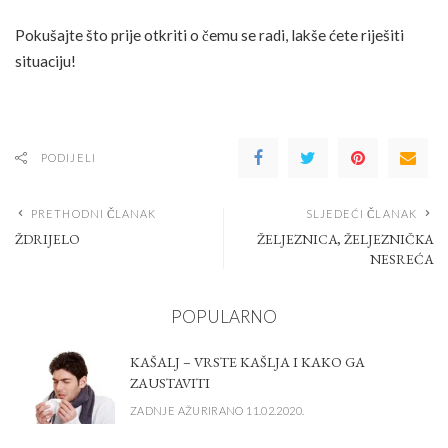
Pokušajte što prije otkriti o čemu se radi, lakše ćete riješiti
situaciju!
PODIJELI
PRETHODNI ČLANAK
SLJEDEĆI ČLANAK
ŽDRIJELO
ŽELJEZNICA, ŽELJEZNIČKA
NESREĆA
POPULARNO
KAŠALJ – VRSTE KAŠLJA I KAKO GA
ZAUSTAVITI
ZADNJE AŽURIRANO 11.02.2020.