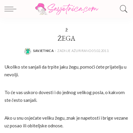
Ž
ŽEGA
SAVJETNICA
ZADNJE AŽURIRANO 05.02.2013.
POSTED
BY
Ukoliko ste sanjali da trpite jaku žegu, pomoći ćete prijatelju u
nevolji.
To će vas uskoro dovesti i do jednog velikog posla, o kakvom
ste često sanjali.
Ako u snu osjećate veliku žegu, znak je napetosti i brige vezane
uz posao ili obiteljske odnose.