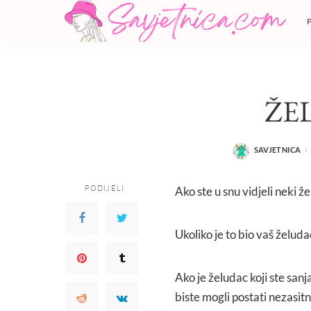
ŽE
SAVJETNICA
POSTED
BY
PODIJELI
Ako ste u snu vidjeli neki ž
Ukoliko je to bio vaš želuda
Ako je želudac koji ste sanj
biste mogli postati nezasitn