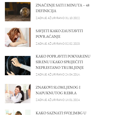
ZNAČENJE SATI I MINUTA – 48
DEFINICIJA
ZADNJE AŽURIRANO 31.10.2022.
SAVJETI KAKO ZAUSTAVITI
POVRAĆANJE
ZADNJE AŽURIRANO 02.02.2020.
KAKO POPRAVITI POKVARENU
SIRENU I KAKO SPRIJEČITI
NEPRESTANO TRUBLJENJE
ZADNJE AŽURIRANO 26.04.2016.
ZNAKOVI SLOMLJENOG I
NAPUKNUTOG REBRA
ZADNJE AŽURIRANO 18.01.2024.
KAKO SAZNATI SVOJ JMBG U