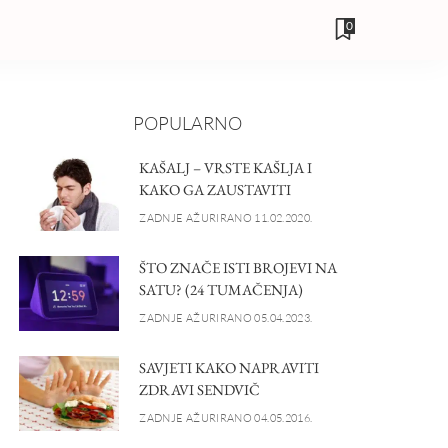
0
POPULARNO
KAŠALJ – VRSTE KAŠLJA I
KAKO GA ZAUSTAVITI
ZADNJE AŽURIRANO 11.02.2020.
ŠTO ZNAČE ISTI BROJEVI NA
SATU? (24 TUMAČENJA)
ZADNJE AŽURIRANO 05.04.2023.
SAVJETI KAKO NAPRAVITI
ZDRAVI SENDVIČ
ZADNJE AŽURIRANO 04.05.2016.