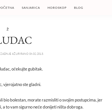
POČETNA
SANJARICA
HOROSKOP
BLOG
Ž
LUDAC
ZADNJE AŽURIRANO 06.02.2013.
eludac, očekujte gubitak.
c, vjerojatno ste gladni.
ali bio bolestan, morate razmisliti o svojim postupcima, jer
i, a to vam sigurno neće donijeti ništa dobroga.