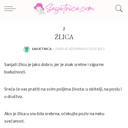
Ž
ŽLICA
SAVJETNICA
ZADNJE AŽURIRANO 10.02.2013.
POSTED
BY
Sanjati žlicu je jako dobro, jer je znak sretne i sigurne
budućnosti.
Sreća će vas pratiti na svim poljima života: u obitelji, na poslu i
u društvu.
Ako je žlica u snu bila srebrna, očekujte poziv na neku
svečanost.