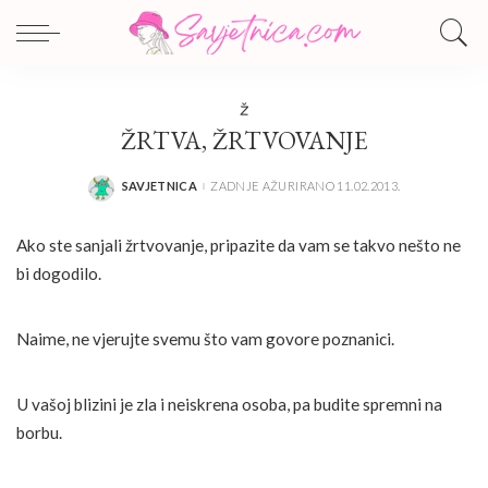
Ž
ŽRTVA, ŽRTVOVANJE
SAVJETNICA
ZADNJE AŽURIRANO 11.02.2013.
POSTED
BY
Ako ste sanjali žrtvovanje, pripazite da vam se takvo nešto ne
bi dogodilo.
Naime, ne vjerujte svemu što vam govore poznanici.
U vašoj blizini je zla i neiskrena osoba, pa budite spremni na
borbu.