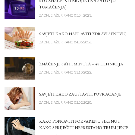
ŠTO ZNAČE ISTI BROJEVI NA SATU? (24
TUMAČENJA)
ZADNJE AŽURIRANO 05.04.2023.
SAVJETI KAKO NAPRAVITI ZDRAVI SENDVIČ
ZADNJE AŽURIRANO 04.05.2016.
ZNAČENJE SATI I MINUTA – 48 DEFINICIJA
ZADNJE AŽURIRANO 31.10.2022.
SAVJETI KAKO ZAUSTAVITI POVRAĆANJE
ZADNJE AŽURIRANO 02.02.2020.
KAKO POPRAVITI POKVARENU SIRENU I
KAKO SPRIJEČITI NEPRESTANO TRUBLJENJE