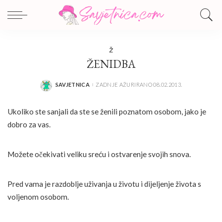
Ž
ŽENIDBA
SAVJETNICA
ZADNJE AŽURIRANO 08.02.2013.
POSTED
BY
Ukoliko ste sanjali da ste se ženili poznatom osobom, jako je
dobro za vas.
Možete očekivati veliku sreću i ostvarenje svojih snova.
Pred vama je razdoblje uživanja u životu i dijeljenje života s
voljenom osobom.