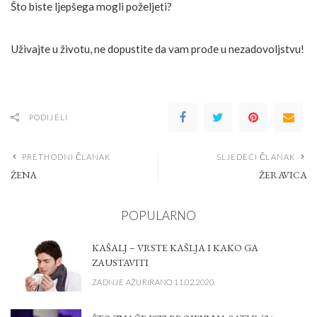
Što biste ljepšega mogli poželjeti?
Uživajte u životu, ne dopustite da vam prođe u nezadovoljstvu!
PODIJELI
PRETHODNI ČLANAK
SLJEDEĆI ČLANAK
ŽENA
ŽERAVICA
POPULARNO
KAŠALJ – VRSTE KAŠLJA I KAKO GA
ZAUSTAVITI
ZADNJE AŽURIRANO 11.02.2020.