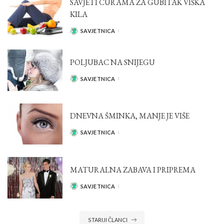
SAVJETI CURAMA ZA GUBITAK VIŠKA
KILA
SAVJETNICA
POSTED
BY
POLJUBAC NA SNIJEGU
SAVJETNICA
POSTED
BY
DNEVNA ŠMINKA, MANJE JE VIŠE
SAVJETNICA
POSTED
BY
MATURALNA ZABAVA I PRIPREMA
SAVJETNICA
POSTED
BY
STARIJI ČLANCI