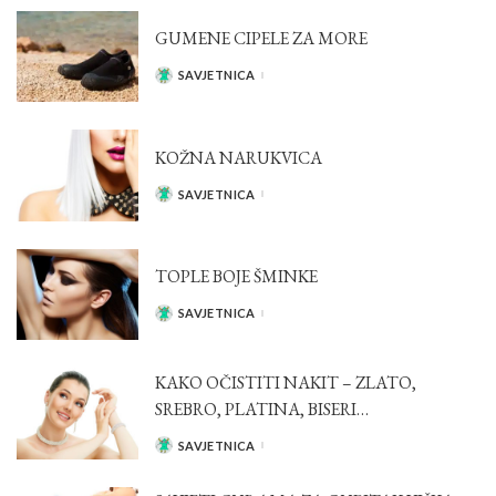
GUMENE CIPELE ZA MORE
SAVJETNICA
POSTED
BY
KOŽNA NARUKVICA
SAVJETNICA
POSTED
BY
TOPLE BOJE ŠMINKE
SAVJETNICA
POSTED
BY
KAKO OČISTITI NAKIT – ZLATO,
SREBRO, PLATINA, BISERI…
SAVJETNICA
POSTED
BY