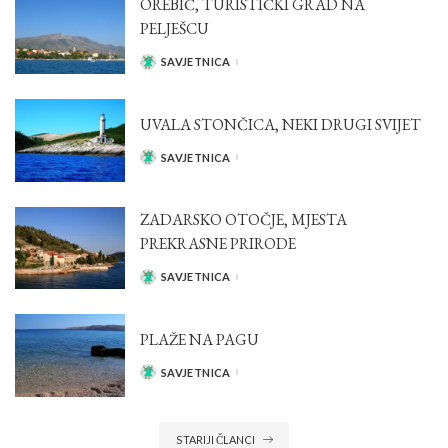
OREBIĆ, TURISTIČKI GRAD NA
PELJEŠCU
SAVJETNICA
POSTED
BY
UVALA STONČICA, NEKI DRUGI SVIJET
SAVJETNICA
POSTED
BY
ZADARSKO OTOČJE, MJESTA
PREKRASNE PRIRODE
SAVJETNICA
POSTED
BY
PLAŽE NA PAGU
SAVJETNICA
POSTED
BY
STARIJI ČLANCI