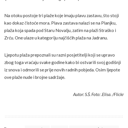
Na otoku postoje tri plaže koje imaju plavu zastavu, što stoji
kao dokaz čistoće mora. Plava zastava nalazi se na Planjku,
plaža koja spada pod Staru Novalju, zatim na plaži Straško i
Zrću. One ulaze u kategoriju najčišćih plaža na Jadranu.
Ljepotu plaža prepoznali su razni posjetitelji koji se upravo
zbog toga vraćaju svake godine kako bi ostvarili svoj godišnji
iz snova i odmorili se prije novih radnih pobjeda. Osim ljepote
ove plaže nude i brojne sadržaje.
Autor: S.Š. Foto: .Elisa. /Flickr