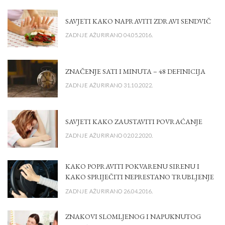
SAVJETI KAKO NAPRAVITI ZDRAVI SENDVIČ
ZADNJE AŽURIRANO 04.05.2016.
ZNAČENJE SATI I MINUTA – 48 DEFINICIJA
ZADNJE AŽURIRANO 31.10.2022.
SAVJETI KAKO ZAUSTAVITI POVRAĆANJE
ZADNJE AŽURIRANO 02.02.2020.
KAKO POPRAVITI POKVARENU SIRENU I
KAKO SPRIJEČITI NEPRESTANO TRUBLJENJE
ZADNJE AŽURIRANO 26.04.2016.
ZNAKOVI SLOMLJENOG I NAPUKNUTOG