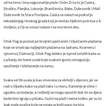
od turizma i ima najpoznatije plaže. Osim Zrća to je Caska,
Straško, Planjka, Lokunje, Braničevica, Babe, Dubrovnik i Mali
Dubrovnik te Stara Povljana. Caska se nalazi na području
nekadašnjeg rimskog grada koji je nestao tijekom potresa u 4.
stoljeću, a čiji se ostaci nalaze i na morskom dnu.
Otok Pag je poznat po brojnim pješčanim i šljunčanim plažama
koje se smatraju najljepšim plažama na Jadranu, Kvarneru i
sjevernoj Dalmaciji. Otok Pag daleko je ispred ostalih kada su
u pitanju skrivene uvale koje svakom gostu omogućuju
opuštanje i izležavanje na suncu.
Svaka od tih uvala je kao stvorena za obitelji s djecom, jer se
radi o šljunku kako na plaži tako i u moru. Kamenje je sitno i
ugodno za hodanje, a roditelji se mogu opustiti dok im se djeca
bezbrižno igraju u plićaku. Gužvi na plaži i nema toliko, jer su to
ipak male uvalice koje ne mogu primiti puno turista.