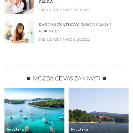
REBRA
ZADNJE AŽURIRANO 18.01.2024.
KAKO SAZNATI SVOJ JMBG U SAMO 3
KORAKA?
ZADNJE AŽURIRANO 31.10.2022.
MOŽDA ĆE VAS ZANIMATI
Hrvatska
Hrvatska