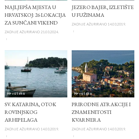
NAJLJEPŠA MJESTA U
JEZERO BAJER, IZLETIŠTE
HRVATSKOJ: 26 LOKACIJA
U FUŽINAMA
ZA SUNČANI VIKEND
ZADNJE AŽURIRANO 14.03.2019.
ZADNJE AŽURIRANO 21.03.2024.
Hrvatska
Hrvatska
SV. KATARINA, OTOK
PRIRODNE ATRAKCIJE I
ROVINJSKOG
ZNAMENITOSTI
ARHIPELAGA
KVARNERA
ZADNJE AŽURIRANO 14.03.2019.
ZADNJE AŽURIRANO 14.03.2019.