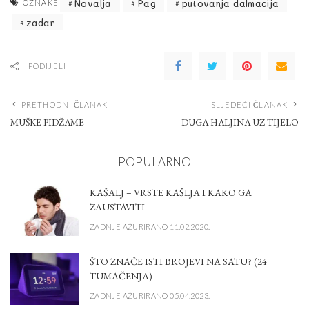
Novalja
Pag
putovanja dalmacija
OZNAKE
zadar
PODIJELI
PRETHODNI ČLANAK
SLJEDEĆI ČLANAK
MUŠKE PIDŽAME
DUGA HALJINA UZ TIJELO
POPULARNO
KAŠALJ – VRSTE KAŠLJA I KAKO GA
ZAUSTAVITI
ZADNJE AŽURIRANO 11.02.2020.
ŠTO ZNAČE ISTI BROJEVI NA SATU? (24
TUMAČENJA)
ZADNJE AŽURIRANO 05.04.2023.