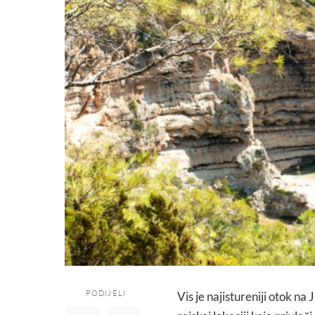
PODIJELI
Vis je najistureniji otok na