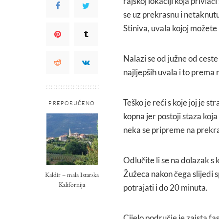
rajskoj lokaciji koja privlač
se uz prekrasnu i netaknutu
Stiniva, uvala kojoj možete 
Nalazi se od južne od ceste 
najljepših uvala i to prema m
Teško je reći s koje joj je st
PREPORUČENO
kopna jer postoji staza ko
neka se pripreme na prekras
Odlučite li se na dolazak s
Žužeca nakon čega slijedi
Kaldir – mala Istarska
Kalifornija
potrajati i do 20 minuta.
Cijelo područje je zaista fa