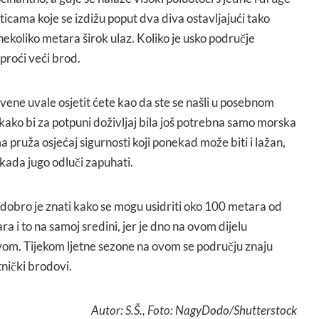
iticama koje se izdižu poput dva diva ostavljajući tako
ekoliko metara širok ulaz. Koliko je usko područje
proći veći brod.
ne uvale osjetit ćete kao da ste se našli u posebnom
ili kako bi za potpuni doživljaj bila još potrebna samo morska
pruža osjećaj sigurnosti koji ponekad može biti i lažan,
 kada jugo odluči zapuhati.
dobro je znati kako se mogu usidriti oko 100 metara od
a i to na samoj sredini, jer je dno na ovom dijelu
avom. Tijekom ljetne sezone na ovom se području znaju
etnički brodovi.
Autor: S.Š., Foto: NagyDodo/Shutterstock