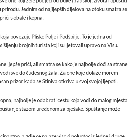
i sve one koji žele pobjeći od buke gradskog života i opustiti
 prirodu. Jednim od najljepših dijelova na otoku smatra se
prići s obale i kopna.
koja povezuje Plisko Polje i Podšpilje. To je jedna od
išljenju brojnih turista koji su ljetovali upravo na Visu.
rane ljepše prići, ali smatra se kako je najbolje doći sa strane
ja vodi sve do čudesnog žala. Za one koje dolaze morem
an prizor kada se Stiniva otkriva u svoj svojoj ljepoti.
 kopna, najbolje je odabrati cestu koja vodi do malog mjesta
 spuštanje stazom uređenom za pješake. Spuštanje može
scinantno, a gdje se nalaze visoki poluotoci s jedne i druge