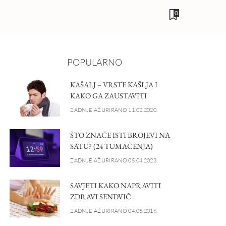
0
POPULARNO
KAŠALJ – VRSTE KAŠLJA I
KAKO GA ZAUSTAVITI
ZADNJE AŽURIRANO 11.02.2020.
ŠTO ZNAČE ISTI BROJEVI NA
SATU? (24 TUMAČENJA)
ZADNJE AŽURIRANO 05.04.2023.
SAVJETI KAKO NAPRAVITI
ZDRAVI SENDVIČ
ZADNJE AŽURIRANO 04.05.2016.