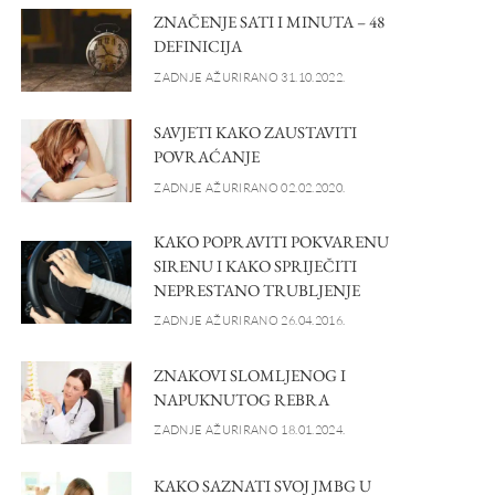
ZNAČENJE SATI I MINUTA – 48
DEFINICIJA
ZADNJE AŽURIRANO 31.10.2022.
SAVJETI KAKO ZAUSTAVITI
POVRAĆANJE
ZADNJE AŽURIRANO 02.02.2020.
KAKO POPRAVITI POKVARENU
SIRENU I KAKO SPRIJEČITI
NEPRESTANO TRUBLJENJE
ZADNJE AŽURIRANO 26.04.2016.
ZNAKOVI SLOMLJENOG I
NAPUKNUTOG REBRA
ZADNJE AŽURIRANO 18.01.2024.
KAKO SAZNATI SVOJ JMBG U