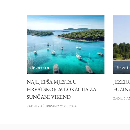
Hrvatska
Hrvat
NAJLJEPŠA MJESTA U
JEZERO
HRVATSKOJ: 26 LOKACIJA ZA
FUŽIN
SUNČANI VIKEND
ZADNJE AŽ
ZADNJE AŽURIRANO 21.03.2024.