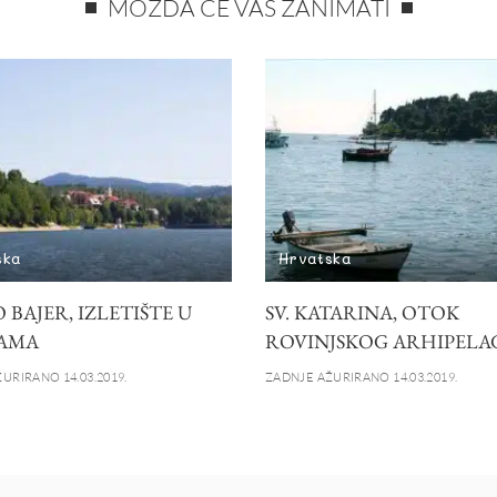
MOŽDA ĆE VAS ZANIMATI
ska
Hrvatska
 BAJER, IZLETIŠTE U
SV. KATARINA, OTOK
AMA
ROVINJSKOG ARHIPELA
URIRANO 14.03.2019.
ZADNJE AŽURIRANO 14.03.2019.