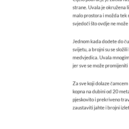
strane. Uvala je okružena l
malo prostora i možda tek n
svjedoči što ovdje ne može 
Jednom kada dođete do čuve
svijetu, a brojni su se slož
medvjedica. Uvala mnogima 
jer sve se može promijeniti
Za sve koji dolaze čamcem 
kopna na dubini od 20 metar
pjeskovito i prekriveno tr
zaustaviti jahte i brojni izl