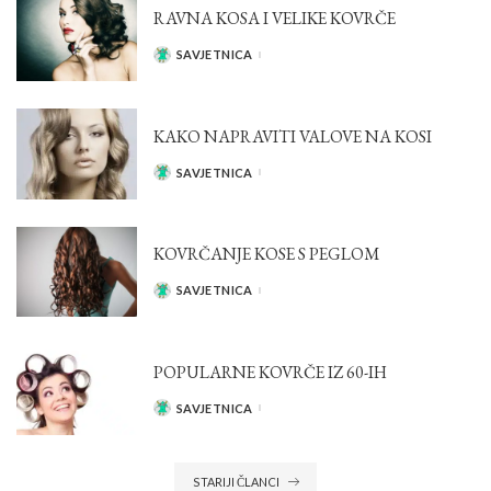
RAVNA KOSA I VELIKE KOVRČE
SAVJETNICA
POSTED
BY
KAKO NAPRAVITI VALOVE NA KOSI
SAVJETNICA
POSTED
BY
KOVRČANJE KOSE S PEGLOM
SAVJETNICA
POSTED
BY
POPULARNE KOVRČE IZ 60-IH
SAVJETNICA
POSTED
BY
STARIJI ČLANCI