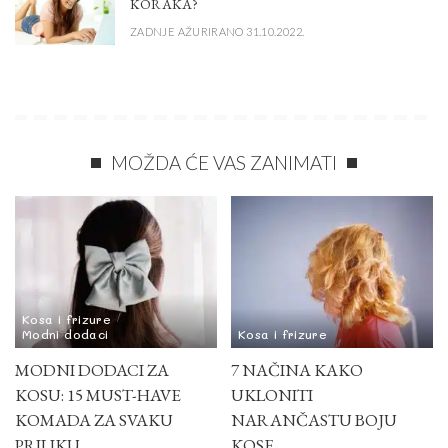
KORAKA?
ZADNJE AŽURIRANO 31.10.2022.
MOŽDA ĆE VAS ZANIMATI
Kosa i frizure
Modni dodaci
Kosa i frizure
MODNI DODACI ZA
7 NAČINA KAKO
KOSU: 15 MUST-HAVE
UKLONITI
KOMADA ZA SVAKU
NARANČASTU BOJU
PRILIKU
KOSE