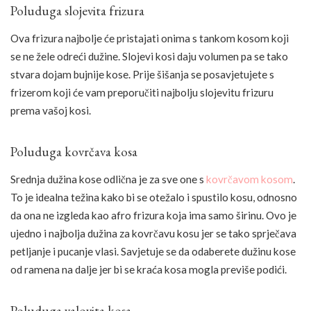
Poluduga slojevita frizura
Ova frizura najbolje će pristajati onima s tankom kosom koji
se ne žele odreći dužine. Slojevi kosi daju volumen pa se tako
stvara dojam bujnije kose. Prije šišanja se posavjetujete s
frizerom koji će vam preporučiti najbolju slojevitu frizuru
prema vašoj kosi.
Poluduga kovrčava kosa
Srednja dužina kose odlična je za sve one s
kovrčavom kosom
.
To je idealna težina kako bi se otežalo i spustilo kosu, odnosno
da ona ne izgleda kao afro frizura koja ima samo širinu. Ovo je
ujedno i najbolja dužina za kovrčavu kosu jer se tako sprječava
petljanje i pucanje vlasi. Savjetuje se da odaberete dužinu kose
od ramena na dalje jer bi se kraća kosa mogla previše podići.
Poluduga valovita kosa