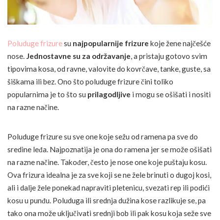
Poluduge frizure
su
najpopularnije frizure
koje žene najčešće
nose.
Jednostavne su za održavanje
, a pristaju gotovo svim
tipovima kosa, od ravne, valovite do kovrčave, tanke, guste, sa
šiškama ili bez. Ono što poluduge frizure čini toliko
popularnima je to što su
prilagodljive
i mogu se ošišati i nositi
na razne načine.
Poluduge frizure su sve one koje sežu od ramena pa sve do
sredine leđa. Najpoznatija je ona do ramena jer se može ošišati
na razne načine. Također, često je nose one koje puštaju kosu.
Ova frizura idealna je za sve koji se ne žele brinuti o dugoj kosi,
ali i dalje žele ponekad napraviti pletenicu, svezati rep ili podići
kosu u punđu. Poluduga ili srednja dužina kose razlikuje se, pa
tako ona može uključivati srednji bob ili pak kosu koja seže sve