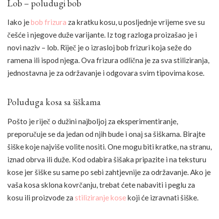
Lob – poludugi bob
Iako je
bob frizura
za kratku kosu, u posljednje vrijeme sve su
češće i njegove duže varijante. Iz tog razloga proizašao je i
novi naziv – lob. Riječ je o izrasloj bob frizuri koja seže do
ramena ili ispod njega. Ova frizura odlična je za sva stiliziranja,
jednostavna je za održavanje i odgovara svim tipovima kose.
Poluduga kosa sa šiškama
Pošto je riječ o dužini najboljoj za eksperimentiranje,
preporučuje se da jedan od njih bude i onaj sa šiškama. Birajte
šiške koje najviše volite nositi. One mogu biti kratke, na stranu,
iznad obrva ili duže. Kod odabira šišaka pripazite i na teksturu
kose jer šiške su same po sebi zahtjevnije za održavanje. Ako je
vaša kosa sklona kovrčanju, trebat ćete nabaviti i peglu za
kosu ili proizvode za
stiliziranje kose
koji će izravnati šiške.