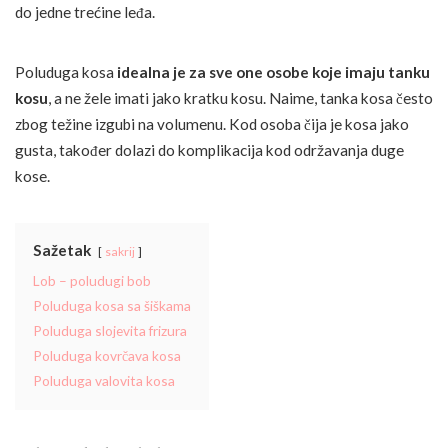
do jedne trećine leđa.
Poluduga kosa
idealna je za sve one osobe koje imaju tanku
kosu
, a ne žele imati jako kratku kosu. Naime, tanka kosa često
zbog težine izgubi na volumenu. Kod osoba čija je kosa jako
gusta, također dolazi do komplikacija kod održavanja duge
kose.
Sažetak
sakrij
Lob – poludugi bob
Poluduga kosa sa šiškama
Poluduga slojevita frizura
Poluduga kovrčava kosa
Poluduga valovita kosa