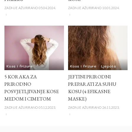
ZADNJE AŽURIRANO 05.04.2024.
ZADNJE AŽURIRANO 10.01.2024.
Kosa i frizure
Kosa i frizure
Ljepota
5 KORAKA ZA
JEFTINI PRIRODNI
PRIRODNO
PREPARATI ZA SUHU
POSVJETLJIVANJE KOSE
KOSU (4 EFIKASNE
MEDOM I CIMETOM
MASKE)
ZADNJE AŽURIRANO 05.12.2023.
ZADNJE AŽURIRANO 26.11.2023.