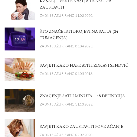
KAŠALJ – VRSTE KAŠLJA I KAKO GA
ZAUSTAVITI
ZADNJE AŽURIRANO 11.02.2020.
ŠTO ZNAČE ISTI BROJEVI NA SATU? (24
TUMAČENJA)
ZADNJE AŽURIRANO 05.04.2023.
SAVJETI KAKO NAPRAVITI ZDRAVI SENDVIČ
ZADNJE AŽURIRANO 04.05.2016.
ZNAČENJE SATI I MINUTA – 48 DEFINICIJA
ZADNJE AŽURIRANO 31.10.2022.
SAVJETI KAKO ZAUSTAVITI POVRAĆANJE
ZADNJE AŽURIRANO 02.02.2020.