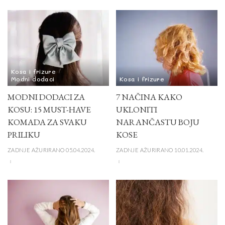
Kosa i frizure
Modni dodaci
Kosa i frizure
MODNI DODACI ZA
7 NAČINA KAKO
KOSU: 15 MUST-HAVE
UKLONITI
KOMADA ZA SVAKU
NARANČASTU BOJU
PRILIKU
KOSE
ZADNJE AŽURIRANO 05.04.2024.
ZADNJE AŽURIRANO 10.01.2024.