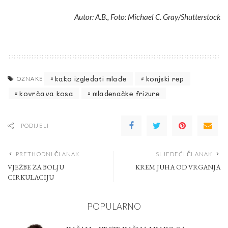
Autor: A.B., Foto: Michael C. Gray/Shutterstock
kako izgledati mlađe
konjski rep
OZNAKE
kovrčava kosa
mladenačke frizure
PODIJELI
PRETHODNI ČLANAK
SLJEDEĆI ČLANAK
VJEŽBE ZA BOLJU
KREM JUHA OD VRGANJA
CIRKULACIJU
POPULARNO