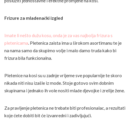
poslužiti jednostavne i efektne promjene na kosi.
Frizure za mladenački izgled
Imate li nešto dužu kosu, onda je za vas najbolja frizura s
pletenicama
. Pletenica zaista ima u širokom asortimanu te je
na nama samo da skupimo volje i malo damo truda kako bi
frizura bila funkcionalna.
Pletenice na kosi su u zadnje vrijeme sve popularnije te skoro
nikada niti nisu izašle iz mode. Stoje gotovo svim dobnim
skupinama i jednako ih vole nositi mlađe djevojke i zrelije žene.
Za pravljenje pletenica ne trebate biti profesionalac, a rezultati
koje ćete dobiti bit će izvanredni i zadivljujući.