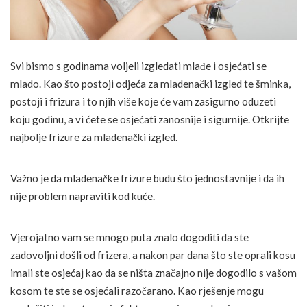
Svi bismo s godinama voljeli izgledati mlađe i osjećati se
mlado. Kao što postoji odjeća za mladenački izgled te šminka,
postoji i frizura i to njih više koje će vam zasigurno oduzeti
koju godinu, a vi ćete se osjećati zanosnije i sigurnije. Otkrijte
najbolje frizure za mladenački izgled.
Važno je da mladenačke frizure budu što jednostavnije i da ih
nije problem napraviti kod kuće.
Vjerojatno vam se mnogo puta znalo dogoditi da ste
zadovoljni došli od frizera, a nakon par dana što ste oprali kosu
imali ste osjećaj kao da se ništa značajno nije dogodilo s vašom
kosom te ste se osjećali razočarano. Kao rješenje mogu