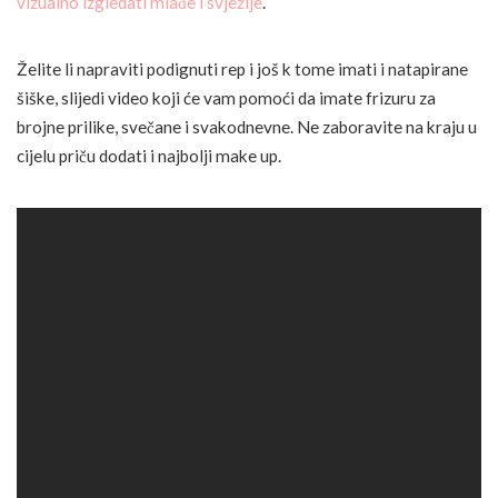
vizualno izgledati mlađe i svježije
.
Želite li napraviti podignuti rep i još k tome imati i natapirane
šiške, slijedi video koji će vam pomoći da imate frizuru za
brojne prilike, svečane i svakodnevne. Ne zaboravite na kraju u
cijelu priču dodati i najbolji make up.