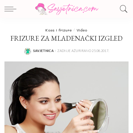
Kosa i frizure
Video
FRIZURE ZA MLADENAČKI IZGLED
SAVJETNICA
ZADNJE AŽURIRANO 25.08.2017.
POSTED
BY