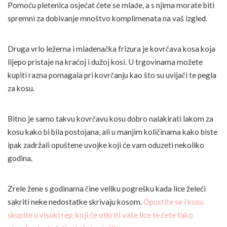
Pomoću pletenica osjećat ćete se mlađe, a s njima morate biti
spremni za dobivanje mnoštvo komplimenata na vaš izgled.
Druga vrlo ležerna i mladenačka frizura je kovrčava kosa koja
lijepo pristaje na kraćoj i dužoj kosi. U trgovinama možete
kupiti razna pomagala pri kovrčanju kao što su uvijači te pegla
za kosu.
Bitno je samo takvu kovrčavu kosu dobro nalakirati lakom za
kosu kako bi bila postojana, ali u manjim količinama kako biste
ipak zadržali opuštene uvojke koji će vam oduzeti nekoliko
godina.
Zrele žene s godinama čine veliku pogrešku kada lice želeći
sakriti neke nedostatke skrivaju kosom.
Opustite se i kosu
skupite u visoki rep, koji će otkriti vaše lice te ćete tako