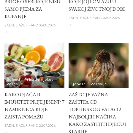
BRIGE O SEBI KOJE NISU
KOJE JOJ POMAŽU U
SAMO PJENA ZA
SVAKOJ ŽIVOTNOJ DOBI
KUPANJE
ZADNJE AŽURIRANO 03.08.2026.
ZADNJE AŽURIRANO 06.08.2026.
Bolesti
Prirodni lijekovi
Zdravlje
Ljepota
Zdravlje
KAKO OJAČATI
ZAŠTO JE VAŽNA
IMUNITET PRIJE JESENI? 7
ZAŠTITA OD
NAMIRNICA KOJE
TOPLINSKOG VALA? 12
ZAISTA POMAŽU
NAJBOLJIH NAČINA
KAKO ZAŠTITITI DJECU I
ZADNJE AŽURIRANO 22.07.2026.
STARIJE