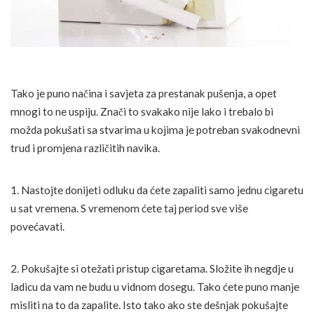
Tako je puno načina i savjeta za prestanak pušenja, a opet
mnogi to ne uspiju. Znači to svakako nije lako i trebalo bi
možda pokušati sa stvarima u kojima je potreban svakodnevni
trud i promjena različitih navika.
1. Nastojte donijeti odluku da ćete zapaliti samo jednu cigaretu
u sat vremena. S vremenom ćete taj period sve više
povećavati.
2. Pokušajte si otežati pristup cigaretama. Složite ih negdje u
ladicu da vam ne budu u vidnom dosegu. Tako ćete puno manje
misliti na to da zapalite. Isto tako ako ste dešnjak pokušajte