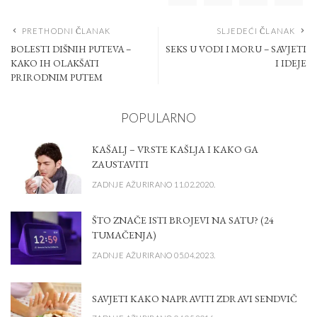
PRETHODNI ČLANAK
SLJEDEĆI ČLANAK
BOLESTI DIŠNIH PUTEVA –
SEKS U VODI I MORU – SAVJETI
KAKO IH OLAKŠATI
I IDEJE
PRIRODNIM PUTEM
POPULARNO
KAŠALJ – VRSTE KAŠLJA I KAKO GA
ZAUSTAVITI
ZADNJE AŽURIRANO 11.02.2020.
ŠTO ZNAČE ISTI BROJEVI NA SATU? (24
TUMAČENJA)
ZADNJE AŽURIRANO 05.04.2023.
SAVJETI KAKO NAPRAVITI ZDRAVI SENDVIČ