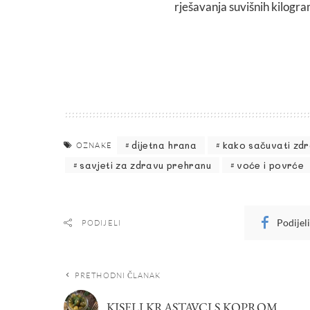
rješavanja suvišnih kilogr
dijetna hrana
kako sačuvati zdr
OZNAKE
savjeti za zdravu prehranu
voće i povrće
Podijel
PODIJELI
PRETHODNI ČLANAK
KISELI KRASTAVCI S KOPROM