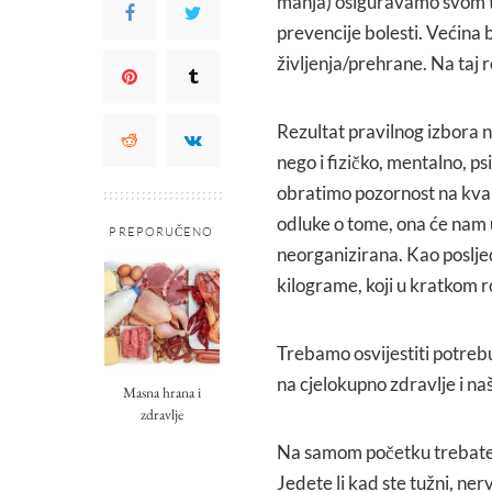
manja) osiguravamo svom tij
prevencije bolesti. Većina 
življenja/prehrane. Na taj 
Rezultat pravilnog izbora 
nego i fizičko, mentalno, p
obratimo pozornost na kval
odluke o tome, ona će nam u
PREPORUČENO
neorganizirana. Kao poslje
kilograme, koji u kratkom r
Trebamo osvijestiti potrebu
na cjelokupno zdravlje i naš
Masna hrana i
zdravlje
Na samom početku trebate s
Jedete li kad ste tužni, ner