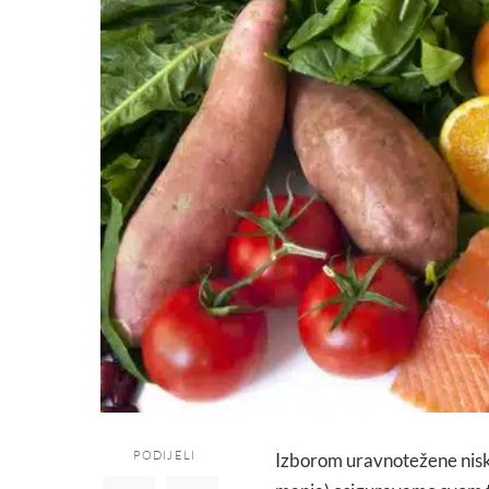
PODIJELI
Izborom uravnotežene nisko