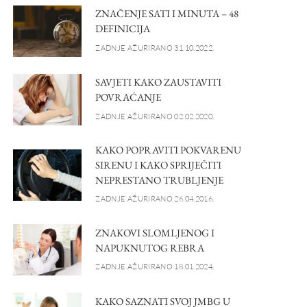
ZNAČENJE SATI I MINUTA – 48
DEFINICIJA
ZADNJE AŽURIRANO 31.10.2022.
SAVJETI KAKO ZAUSTAVITI
POVRAĆANJE
ZADNJE AŽURIRANO 02.02.2020.
KAKO POPRAVITI POKVARENU
SIRENU I KAKO SPRIJEČITI
NEPRESTANO TRUBLJENJE
ZADNJE AŽURIRANO 26.04.2016.
ZNAKOVI SLOMLJENOG I
NAPUKNUTOG REBRA
ZADNJE AŽURIRANO 18.01.2024.
KAKO SAZNATI SVOJ JMBG U