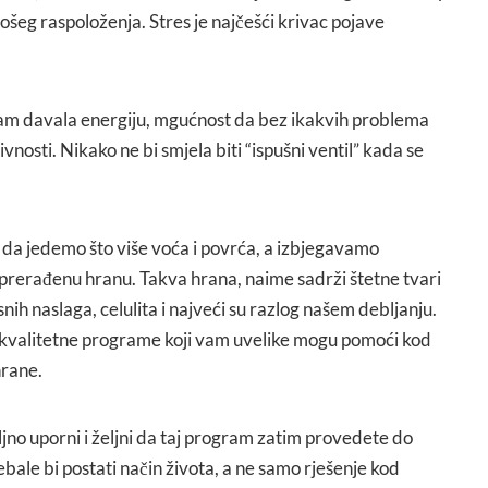
šeg raspoloženja. Stres je najčešći krivac pojave
vam davala energiju, mgućnost da bez ikakvih problema
nosti. Nikako ne bi smjela biti “ispušni ventil” kada se
 da jedemo što više voća i povrća, a izbjegavamo
ki prerađenu hranu. Takva hrana, naime sadrži štetne tvari
ih naslaga, celulita i najveći su razlog našem debljanju.
valitetne programe koji vam uvelike mogu pomoći kod
rane.
ljno uporni i željni da taj program zatim provedete do
bale bi postati način života, a ne samo rješenje kod