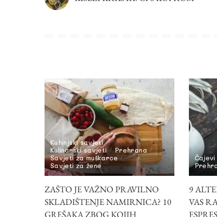
Kuhinjski savjeti
Kulinarski savjeti
Prehrana
Savjeti za muškarce
Čajevi
Savjeti za žene
Prehr
ZAŠTO JE VAŽNO PRAVILNO
9 ALTE
SKLADIŠTENJE NAMIRNICA? 10
VAS R
GREŠAKA ZBOG KOJIH
ESPRE