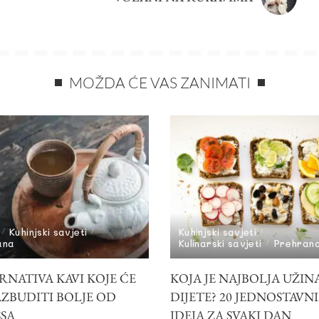
MOŽDA ĆE VAS ZANIMATI
Kuhinjski savjeti
Kuhinjski savjeti
ana
Kulinarski savjeti
Prehran
RNATIVA KAVI KOJE ĆE
KOJA JE NAJBOLJA UŽIN
AZBUDITI BOLJE OD
DIJETE? 20 JEDNOSTAVN
SSA
IDEJA ZA SVAKI DAN