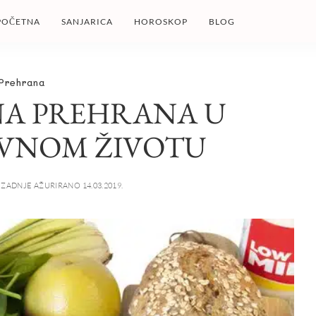
POČETNA
SANJARICA
HOROSKOP
BLOG
Prehrana
A PREHRANA U
VNOM ŽIVOTU
ZADNJE AŽURIRANO 14.03.2019.