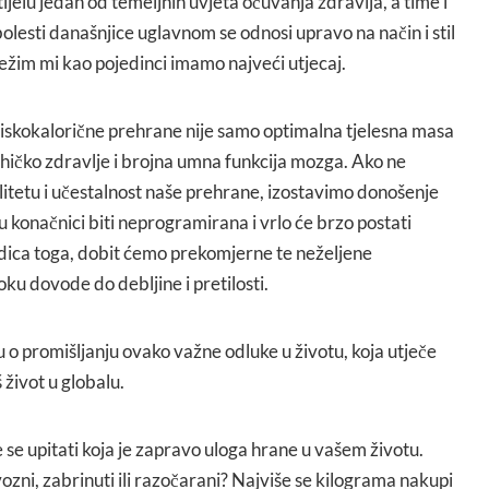
elu jedan od temeljnih uvjeta očuvanja zdravlja, a time i
bolesti današnjice uglavnom se odnosi upravo na način i stil
režim mi kao pojedinci imamo najveći utjecaj.
niskokalorične prehrane nije samo optimalna tjelesna masa
sihičko zdravlje i brojna umna funkcija mozga. Ako ne
itetu i učestalnost naše prehrane, izostavimo donošenje
 konačnici biti neprogramirana i vrlo će brzo postati
dica toga, dobit ćemo prekomjerne te neželjene
oku dovode do debljine i pretilosti.
 o promišljanju ovako važne odluke u životu, koja utječe
 život u globalu.
e upitati koja je zapravo uloga hrane u vašem životu.
vozni, zabrinuti ili razočarani? Najviše se kilograma nakupi