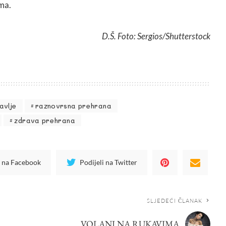
ama.
D.Š. Foto: Sergios/Shutterstock
avlje
raznovrsna prehrana
zdrava prehrana
i na Facebook
Podijeli na Twitter
SLJEDEĆI ČLANAK
VOLANI NA RUKAVIMA