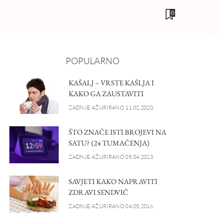
0
POPULARNO
KAŠALJ – VRSTE KAŠLJA I
KAKO GA ZAUSTAVITI
ZADNJE AŽURIRANO 11.02.2020.
ŠTO ZNAČE ISTI BROJEVI NA
SATU? (24 TUMAČENJA)
ZADNJE AŽURIRANO 05.04.2023.
SAVJETI KAKO NAPRAVITI
ZDRAVI SENDVIČ
ZADNJE AŽURIRANO 04.05.2016.