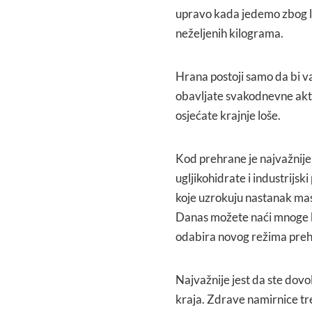
upravo kada jedemo zbog lo
neželjenih kilograma.
Hrana postoji samo da bi 
obavljate svakodnevne aktiv
osjećate krajnje loše.
Kod prehrane je najvažnije
ugljikohidrate i industrijs
koje uzrokuju nastanak masn
Danas možete naći mnoge k
odabira novog režima preh
Najvažnije jest da ste dovo
kraja. Zdrave namirnice tre