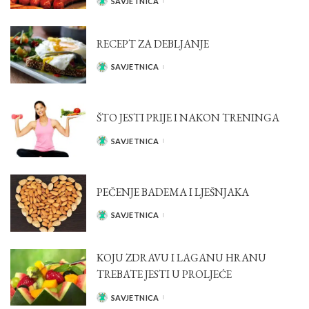
SAVJETNICA
POSTED
BY
RECEPT ZA DEBLJANJE
SAVJETNICA
POSTED
BY
ŠTO JESTI PRIJE I NAKON TRENINGA
SAVJETNICA
POSTED
BY
PEČENJE BADEMA I LJEŠNJAKA
SAVJETNICA
POSTED
BY
KOJU ZDRAVU I LAGANU HRANU
TREBATE JESTI U PROLJEĆE
SAVJETNICA
POSTED
BY