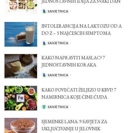
JEDNOSTAVNIH IDEJA ZA SVAKI DAN
SAVJETNICA
POSTED
BY
INTOLERANCIJA NA LAKTOZU OD A
DO Ž – 5 NAJČEŠĆIH SIMPTOMA
SAVJETNICA
POSTED
BY
KAKO NAPRAVITI MASLAC? 7
JEDNOSTAVNIH KORAKA
SAVJETNICA
POSTED
BY
KAKO POVEĆATI ŽELJEZO U KRVI? 7
NAMIRNICA KOJE ČINE ČUDA
SAVJETNICA
POSTED
BY
SJEMENKE LANA: 9 SAVJETA ZA
UKLJUČIVANJE U JELOVNIK