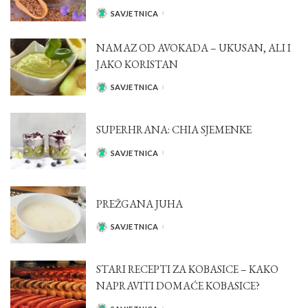
SAVJETNICA
POSTED
BY
NAMAZ OD AVOKADA – UKUSAN, ALI I
JAKO KORISTAN
SAVJETNICA
POSTED
BY
SUPERHRANA: CHIA SJEMENKE
SAVJETNICA
POSTED
BY
PREŽGANA JUHA
SAVJETNICA
POSTED
BY
STARI RECEPTI ZA KOBASICE – KAKO
NAPRAVITI DOMAĆE KOBASICE?