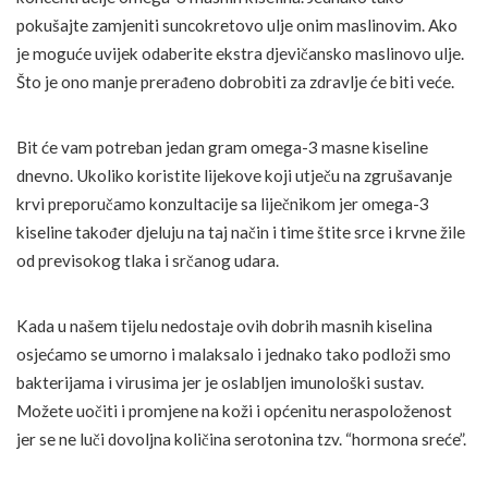
pokušajte zamjeniti suncokretovo ulje onim maslinovim. Ako
je moguće uvijek odaberite ekstra djevičansko maslinovo ulje.
Što je ono manje prerađeno dobrobiti za zdravlje će biti veće.
Bit će vam potreban jedan gram omega-3 masne kiseline
dnevno. Ukoliko koristite lijekove koji utječu na zgrušavanje
krvi preporučamo konzultacije sa liječnikom jer omega-3
kiseline također djeluju na taj način i time štite srce i krvne žile
od previsokog tlaka i srčanog udara.
Kada u našem tijelu nedostaje ovih dobrih masnih kiselina
osjećamo se umorno i malaksalo i jednako tako podloži smo
bakterijama i virusima jer je oslabljen imunološki sustav.
Možete uočiti i promjene na koži i općenitu neraspoloženost
jer se ne luči dovoljna količina serotonina tzv. “hormona sreće”.