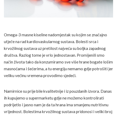
Omega-3 masne kiseline nadomjestak su kojim se značajno
utječe na rad kardiovaskularnog sustava. Bolesti srca i
krvožilnog sustava uz pretilost najveća su boljka zapadnog
društva. Razlog tome je vrlo jednostavan. Promijenili smo
način života tako da konzumiramo sve više hrane bogate lošim
masnoćama i šećerima, a tu energiju nemamo gdje potrošiti jer
veliku većinu vremena provodimo sjedeći.
Namirnice su prije bile kvalitetnije i iz pouzdanih izvora. Danas
ih kupujemo u supermarketu gdje ne možemo kontrolirati
podrijetlo i jasno nam je da ta hrana ima smanjenu nutritivnu
vrijednost. Bolestima krvožilnog sustava pridonosi i veliki broj