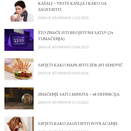
KAŠALJ – VRSTE KAŠLJA I KAKO GA
ZAUSTAVITI
ZADNJE AŽURIRANO 11.02.2020.
ŠTO ZNAČE ISTI BROJEVI NA SATU? (24
TUMAČENJA)
ZADNJE AŽURIRANO 05.04.2023.
SAVJETI KAKO NAPRAVITI ZDRAVI SENDVIČ
ZADNJE AŽURIRANO 04.05.2016.
ZNAČENJE SATI I MINUTA – 48 DEFINICIJA
ZADNJE AŽURIRANO 31.10.2022.
SAVJETI KAKO ZAUSTAVITI POVRAĆANJE