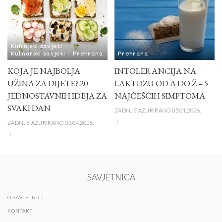
Kuhinjski savjeti
Kulinarski savjeti
Prehrana
Prehrana
KOJA JE NAJBOLJA
INTOLERANCIJA NA
UŽINA ZA DIJETE? 20
LAKTOZU OD A DO Ž – 5
JEDNOSTAVNIH IDEJA ZA
NAJČEŠĆIH SIMPTOMA
SVAKI DAN
ZADNJE AŽURIRANO 05.01.2026.
ZADNJE AŽURIRANO 03.04.2026.
SAVJETNICA
O SAVJETNICI
KONTAKT