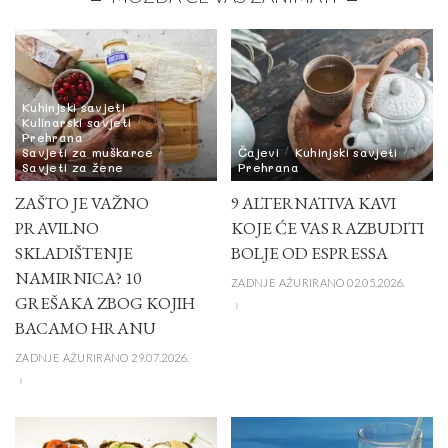
Kuhinjski savjeti
Kulinarski savjeti
Prehrana
Savjeti za muškarce
Čajevi
Kuhinjski savjeti
Savjeti za žene
Prehrana
ZAŠTO JE VAŽNO
9 ALTERNATIVA KAVI
PRAVILNO
KOJE ĆE VAS RAZBUDITI
SKLADIŠTENJE
BOLJE OD ESPRESSA
NAMIRNICA? 10
ZADNJE AŽURIRANO 02.05.2026.
GREŠAKA ZBOG KOJIH
BACAMO HRANU
ZADNJE AŽURIRANO 29.07.2026.