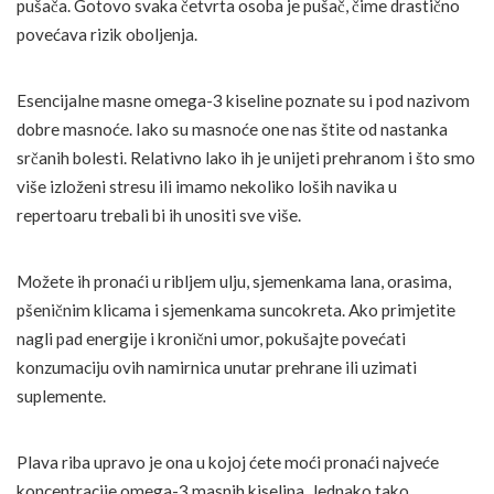
pušača. Gotovo svaka četvrta osoba je pušač, čime drastično
povećava rizik oboljenja.
Esencijalne masne omega-3 kiseline poznate su i pod nazivom
dobre masnoće. Iako su masnoće one nas štite od nastanka
srčanih bolesti. Relativno lako ih je unijeti prehranom i što smo
više izloženi stresu ili imamo nekoliko loših navika u
repertoaru trebali bi ih unositi sve više.
Možete ih pronaći u ribljem ulju, sjemenkama lana, orasima,
pšeničnim klicama i sjemenkama suncokreta. Ako primjetite
nagli pad energije i kronični umor, pokušajte povećati
konzumaciju ovih namirnica unutar prehrane ili uzimati
suplemente.
Plava riba upravo je ona u kojoj ćete moći pronaći najveće
koncentracije omega-3 masnih kiselina. Jednako tako