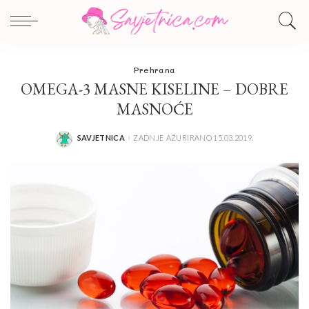
Prehrana
OMEGA-3 MASNE KISELINE – DOBRE
MASNOĆE
SAVJETNICA
ZADNJE AŽURIRANO 15.03.2019.
POSTED
BY