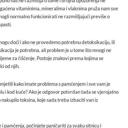
puno nas ne razmišlja o tome i brojna upozorenja ne
ogaćena vitaminima, mineralima i vlaknima pruža nam sve
ogli normalno funkcionirati ne razmišljajući previše o
pasti.
 mogu doći i ako ne provedemo potrebnu detoksikaciju, ili
kacija je potrebna, ali problem je u tome što mnogi ne
ijeme za čišćenje. Postoje znakovi prema kojima se
i od njih.
rimjetili kako imate problema s pamćenjem i sve vam je
slu i kod kuće? Ako je odgovor potvrdan tada se vjerojatno
 nakupilo toksina, koje sada treba izbaciti van iz
i pamćenja, počinjete paničariti za svaku sitnicu i