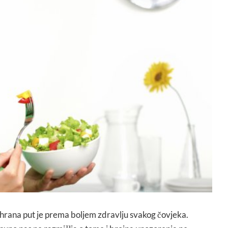
hrana put je prema boljem zdravlju svakog čovjeka.