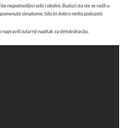
e nepodnošljivi sebi i okolini. Budući da ste se našli u
spomenute simptome, bilo bi dobro nešto poduzeti.
napraviti jutarnji napitak za detoksikaciju.