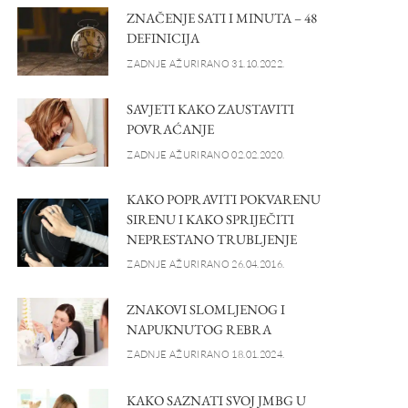
ZNAČENJE SATI I MINUTA – 48
DEFINICIJA
ZADNJE AŽURIRANO 31.10.2022.
SAVJETI KAKO ZAUSTAVITI
POVRAĆANJE
ZADNJE AŽURIRANO 02.02.2020.
KAKO POPRAVITI POKVARENU
SIRENU I KAKO SPRIJEČITI
NEPRESTANO TRUBLJENJE
ZADNJE AŽURIRANO 26.04.2016.
ZNAKOVI SLOMLJENOG I
NAPUKNUTOG REBRA
ZADNJE AŽURIRANO 18.01.2024.
KAKO SAZNATI SVOJ JMBG U