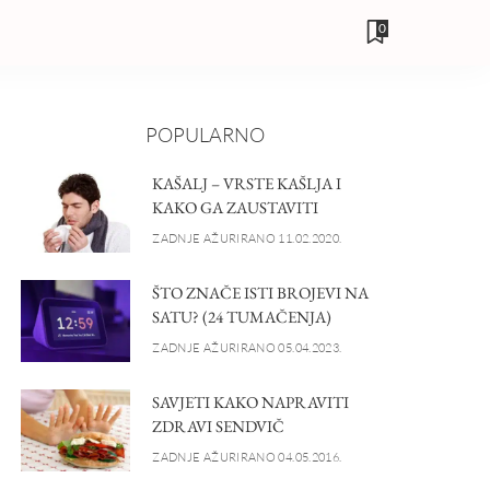
0
POPULARNO
KAŠALJ – VRSTE KAŠLJA I
KAKO GA ZAUSTAVITI
ZADNJE AŽURIRANO 11.02.2020.
ŠTO ZNAČE ISTI BROJEVI NA
SATU? (24 TUMAČENJA)
ZADNJE AŽURIRANO 05.04.2023.
SAVJETI KAKO NAPRAVITI
ZDRAVI SENDVIČ
ZADNJE AŽURIRANO 04.05.2016.