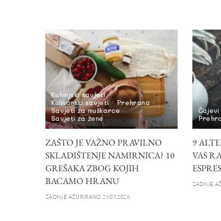
Kuhinjski savjeti
Kulinarski savjeti
Prehrana
Savjeti za muškarce
Čajevi
Savjeti za žene
Prehr
ZAŠTO JE VAŽNO PRAVILNO
9 ALTE
SKLADIŠTENJE NAMIRNICA? 10
VAS R
GREŠAKA ZBOG KOJIH
ESPRE
BACAMO HRANU
ZADNJE AŽ
ZADNJE AŽURIRANO 29.07.2026.