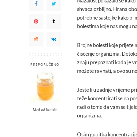
Nažalost pokazalo se kako 
shvaća ozbiljno. Hrana ob
potrebne sastojke kako bi m
bolestima koje nas mogu na
Brojne bolesti koje prijete
čišćenje organizma. Detoksi
znaju prepoznati kada je vr
PREPORUČENO
možete ravnati, a ovo su nek
Jeste li u zadnje vrijeme p
teže koncentrirati se na po
radi o tome da vam se tijelo
Med od kadulje
organizma.
Osim gubitka koncentracije 