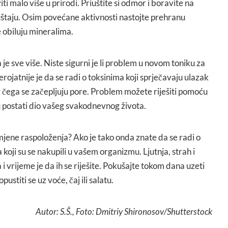
iti malo više u prirodi. Priuštite si odmor i boravite na
štaju. Osim povećane aktivnosti nastojte prehranu
 obiluju mineralima.
 je sve više. Niste sigurni je li problem u novom toniku za
Vjerojatnije je da se radi o toksinima koji sprječavaju ulazak
g čega se začepljuju pore. Problem možete riješiti pomoću
u postati dio vašeg svakodnevnog života.
romjene raspoloženja? Ako je tako onda znate da se radi o
a koji su se nakupili u vašem organizmu. Ljutnja, strah i
i vrijeme je da ih se riješite. Pokušajte tokom dana uzeti
stiti se uz voće, čaj ili salatu.
Autor: S.Š., Foto: Dmitriy Shironosov/Shutterstock