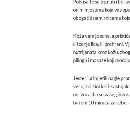
Pokušajte se trgnuti i borav
onim mjestima koja vas opu
obogatiti namirnicama koje
Koža vam je suha, a prištića
čišćenje lica, ili prehrani. 
nutrijenata kroz kožu, zbo
pilinga i masaže koji moraj
Jeste li primjetili nagle p
većoj količini loših sastojak
nervoza dio su vašeg života 
barem 10 minuta za sebe i opu