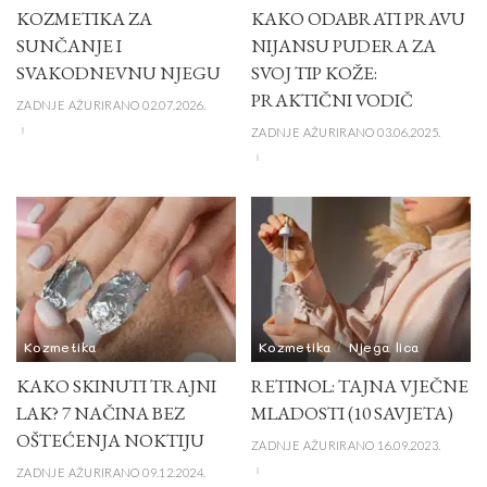
KOZMETIKA ZA
KAKO ODABRATI PRAVU
SUNČANJE I
NIJANSU PUDERA ZA
SVAKODNEVNU NJEGU
SVOJ TIP KOŽE:
PRAKTIČNI VODIČ
ZADNJE AŽURIRANO 02.07.2026.
ZADNJE AŽURIRANO 03.06.2025.
Kozmetika
Kozmetika
Njega lica
KAKO SKINUTI TRAJNI
RETINOL: TAJNA VJEČNE
LAK? 7 NAČINA BEZ
MLADOSTI (10 SAVJETA)
OŠTEĆENJA NOKTIJU
ZADNJE AŽURIRANO 16.09.2023.
ZADNJE AŽURIRANO 09.12.2024.