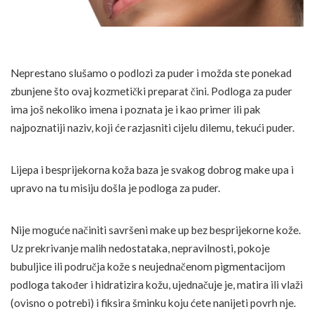
Neprestano slušamo o podlozi za puder i možda ste ponekad
zbunjene što ovaj kozmetički preparat čini. Podloga za puder
ima još nekoliko imena i poznata je i kao primer ili pak
najpoznatiji naziv, koji će razjasniti cijelu dilemu, tekući puder.
Lijepa i besprijekorna koža baza je svakog dobrog make upa i
upravo na tu misiju došla je podloga za puder.
Nije moguće načiniti savršeni make up bez besprijekorne kože.
Uz prekrivanje malih nedostataka, nepravilnosti, pokoje
bubuljice ili područja kože s neujednačenom pigmentacijom
podloga također i hidratizira kožu, ujednačuje je, matira ili vlaži
(ovisno o potrebi) i fiksira šminku koju ćete nanijeti povrh nje.