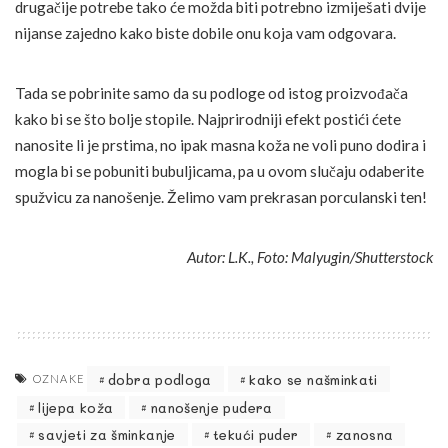
drugačije potrebe tako će možda biti potrebno izmiješati dvije
nijanse zajedno kako biste dobile onu koja vam odgovara.
Tada se pobrinite samo da su podloge od istog proizvođača
kako bi se što bolje stopile. Najprirodniji efekt postići ćete
nanosite li je prstima, no ipak masna koža ne voli puno dodira i
mogla bi se pobuniti bubuljicama, pa u ovom slučaju odaberite
spužvicu za nanošenje. Želimo vam prekrasan porculanski ten!
Autor: L.K., Foto: Malyugin/Shutterstock
dobra podloga
kako se našminkati
OZNAKE
lijepa koža
nanošenje pudera
savjeti za šminkanje
tekući puder
zanosna