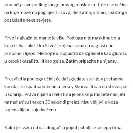
pronaći pravu podlogu nego pravog muškarca. Toliko je načina
na koje možemo pogriješiti u ovoj delikatnoj situaciji pa stoga
poslušajte neke savjete.
Prvo i najvažnije, manje je više. Podloga nije maskirna boja
koja treba sakriti kožu već je njena svrha da naglasi ono
prirodno i lijepo. Nemojte si dopustiti da izgledate kao glumac
u kabuki kazalištu ili kao geiša. Zatim pripazite na nijansu.
Presvijetla podloga učinit će da izgledate starije, a pretamna
kao da ste ispali sa snimanja Jersey Shorea ili kao da ste zaspali
u solariju. Prava nijansa i tekstura je ona koju možete nanijeti
na nadlanicu i nakon 30 sekundi prelazi nisu vidljivi, a koža
izgleda lijepo i ujednačeno.
Kako je svaka od nas drugačija poput pahuljice snijega i ima