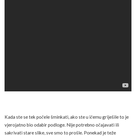
Kada ste se tek počele šminkati, ako ste u ičemu griješile to je
vjerojatno bio odabir podloge. Nije potrebno očajavati ili
sakrivati stare slike, sve smo to prošle. Ponekad je teže