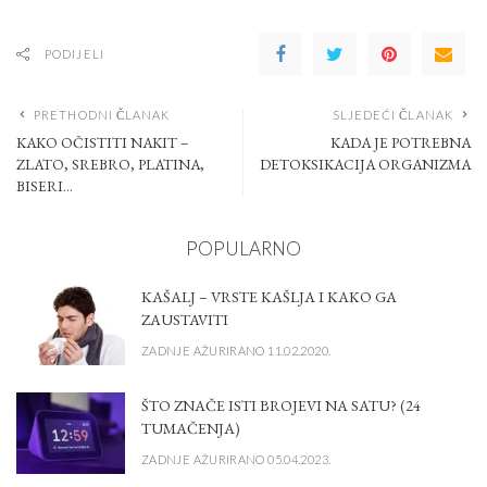
PODIJELI
PRETHODNI ČLANAK
SLJEDEĆI ČLANAK
KAKO OČISTITI NAKIT –
KADA JE POTREBNA
ZLATO, SREBRO, PLATINA,
DETOKSIKACIJA ORGANIZMA
BISERI…
POPULARNO
KAŠALJ – VRSTE KAŠLJA I KAKO GA
ZAUSTAVITI
ZADNJE AŽURIRANO 11.02.2020.
ŠTO ZNAČE ISTI BROJEVI NA SATU? (24
TUMAČENJA)
ZADNJE AŽURIRANO 05.04.2023.