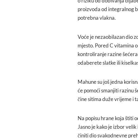
o riziku od dobivanja dijab
proizvoda od integralnog br
potrebna vlakna.
Voće je nezaobilazan dio z
mjesto. Pored C vitamina on
kontroliranje razine šećera 
odaberete slatke ili kiselka
Mahune su još jedna korisn
će pomoći smanjiti razinu š
čine sitima duže vrijeme i t
Na popisu hrane koja štiti 
Jasno je kako je izbor veli
činiti dio svakodnevne pre