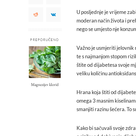
U posljednje je vrijeme zab
moderan način života i preh
nego se umjesto nje konzumi
PREPORUČENO
Važno je usmjeriti jelovnik
te s najmanjom stopom rizi
štite od dijabetesa svoje mj
veliku količinu antioksidans
Magnezijev klorid
Hrana koja štiti od dijabe
omega 3 masnim kiselinama k
smanjiti razinu šećera. To su
Kako bi sačuvali svoje zdravl