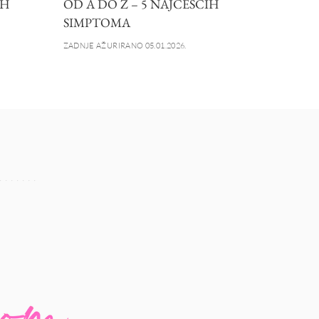
IH
OD A DO Ž – 5 NAJČEŠĆIH
SIMPTOMA
ZADNJE AŽURIRANO 05.01.2026.