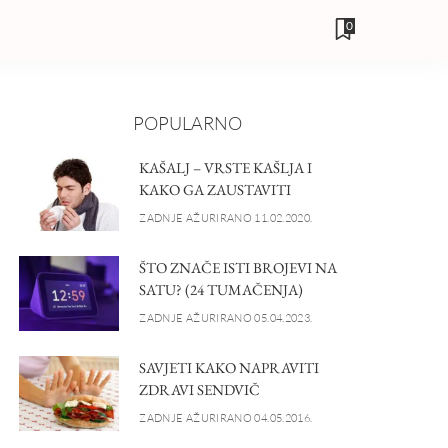
0
POPULARNO
KAŠALJ – VRSTE KAŠLJA I
KAKO GA ZAUSTAVITI
ZADNJE AŽURIRANO 11.02.2020.
ŠTO ZNAČE ISTI BROJEVI NA
SATU? (24 TUMAČENJA)
ZADNJE AŽURIRANO 05.04.2023.
SAVJETI KAKO NAPRAVITI
ZDRAVI SENDVIČ
ZADNJE AŽURIRANO 04.05.2016.