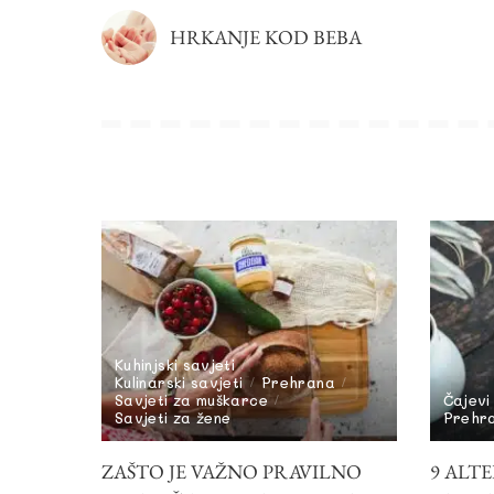
HRKANJE KOD BEBA
Kuhinjski savjeti
Kulinarski savjeti
Prehrana
Savjeti za muškarce
Čajevi
Savjeti za žene
Prehr
ZAŠTO JE VAŽNO PRAVILNO
9 ALTE