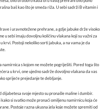
etesa, bilo bi dobro kada bi u vašoj prehrani bilo puno
ašna baš kao što je smeđa riža. U sebi sadrži B vitamin i
drave i uravnotežene prehrane, a gdje jabuke drže visoko
e u sebi imaju dovoljnu količinu vlakana koji su važni za
u krvi. Postoji nekoliko sorti jabuka, a na vama je da
ste.
a namirnica s kojom ne možete pogriješiti. Pored toga što
ećera u krvi, one ujedno sadrže dovoljno vlakana da vas
ako spriječe prejedanje te debljanje.
od dijabetesa svoje mjesto su pronašle maline i đumbir.
k i kako si svatko može pronaći omiljenu namirnicu koja će
hrane. Postoje razna ukusna jela koje možete spremiti od