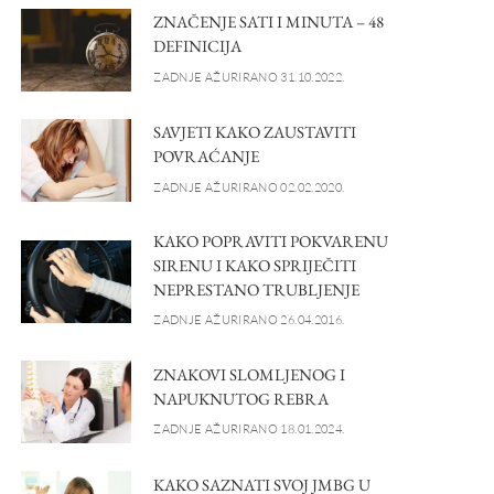
ZNAČENJE SATI I MINUTA – 48
DEFINICIJA
ZADNJE AŽURIRANO 31.10.2022.
SAVJETI KAKO ZAUSTAVITI
POVRAĆANJE
ZADNJE AŽURIRANO 02.02.2020.
KAKO POPRAVITI POKVARENU
SIRENU I KAKO SPRIJEČITI
NEPRESTANO TRUBLJENJE
ZADNJE AŽURIRANO 26.04.2016.
ZNAKOVI SLOMLJENOG I
NAPUKNUTOG REBRA
ZADNJE AŽURIRANO 18.01.2024.
KAKO SAZNATI SVOJ JMBG U