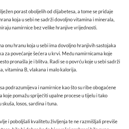
ilježen porast oboljelih od dijabetesa, a tome se pridaje
rana koja u sebi ne sadrži dovoljno vitamina i minerala,
raju namirnice bez velike hranjive vrijednosti.
 na onu hranu koja u sebi ima dovoljno hranjivih sastojaka
ka za povećanje šećera u krvi. Među namirnicama koje
esto pronašla je i blitva. Radi se o povrću koje u sebi sadrži
a, vitamina B, vlakana i malo kalorija.
tesa podrazumijeva i namirnice kao što su ribe obogaćene
oje pomažu spriječiti upalne procese u tijelu i tako
 skuša, losos, sardina i tuna.
je i poboljšali kvalitetu življenja te ne razmišljali previše