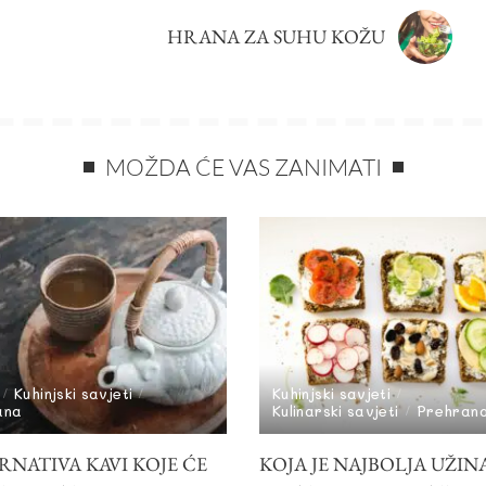
HRANA ZA SUHU KOŽU
MOŽDA ĆE VAS ZANIMATI
Kuhinjski savjeti
Kuhinjski savjeti
ana
Kulinarski savjeti
Prehran
RNATIVA KAVI KOJE ĆE
KOJA JE NAJBOLJA UŽIN