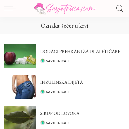
Oznaka:
šećer u krvi
DODACI PREHRANI ZA DIJABETIČARE
SAVJETNICA
POSTED
BY
INZULINSKA DIJETA
SAVJETNICA
POSTED
BY
SIRUP OD LOVORA
SAVJETNICA
POSTED
BY