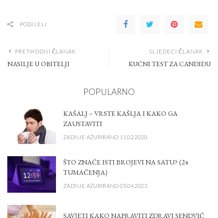
PODIJELI
PRETHODNI ČLANAK
SLJEDEĆI ČLANAK
NASILJE U OBITELJI
KUĆNI TEST ZA CANDIDU
POPULARNO
KAŠALJ – VRSTE KAŠLJA I KAKO GA
ZAUSTAVITI
ZADNJE AŽURIRANO 11.02.2020.
ŠTO ZNAČE ISTI BROJEVI NA SATU? (24
TUMAČENJA)
ZADNJE AŽURIRANO 05.04.2023.
SAVJETI KAKO NAPRAVITI ZDRAVI SENDVIČ