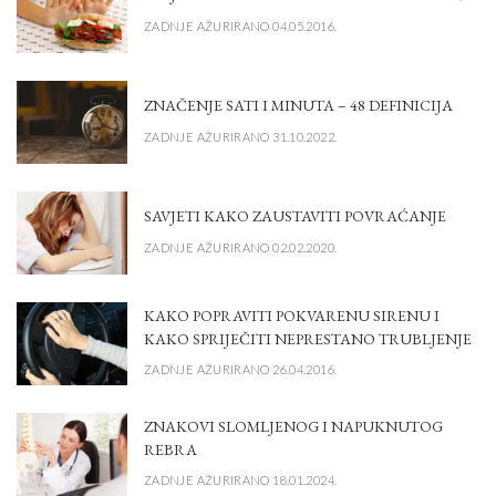
ZADNJE AŽURIRANO 04.05.2016.
ZNAČENJE SATI I MINUTA – 48 DEFINICIJA
ZADNJE AŽURIRANO 31.10.2022.
SAVJETI KAKO ZAUSTAVITI POVRAĆANJE
ZADNJE AŽURIRANO 02.02.2020.
KAKO POPRAVITI POKVARENU SIRENU I
KAKO SPRIJEČITI NEPRESTANO TRUBLJENJE
ZADNJE AŽURIRANO 26.04.2016.
ZNAKOVI SLOMLJENOG I NAPUKNUTOG
REBRA
ZADNJE AŽURIRANO 18.01.2024.