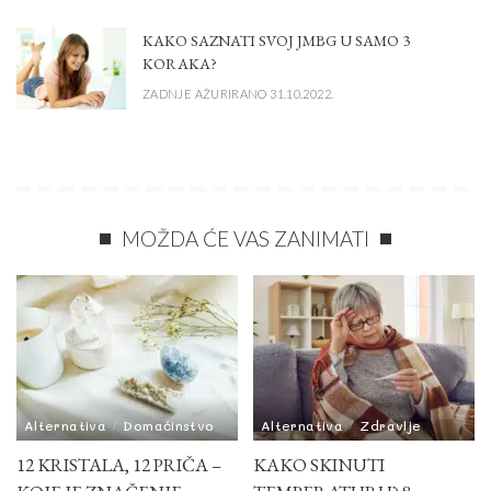
KAKO SAZNATI SVOJ JMBG U SAMO 3
KORAKA?
ZADNJE AŽURIRANO 31.10.2022.
MOŽDA ĆE VAS ZANIMATI
Alternativa
Domaćinstvo
Alternativa
Zdravlje
12 KRISTALA, 12 PRIČA –
KAKO SKINUTI