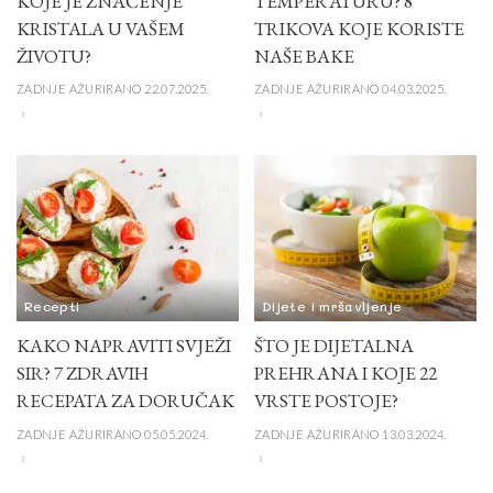
KOJE JE ZNAČENJE
TEMPERATURU? 8
KRISTALA U VAŠEM
TRIKOVA KOJE KORISTE
ŽIVOTU?
NAŠE BAKE
ZADNJE AŽURIRANO 22.07.2025.
ZADNJE AŽURIRANO 04.03.2025.
Recepti
Dijete i mršavljenje
KAKO NAPRAVITI SVJEŽI
ŠTO JE DIJETALNA
SIR? 7 ZDRAVIH
PREHRANA I KOJE 22
RECEPATA ZA DORUČAK
VRSTE POSTOJE?
ZADNJE AŽURIRANO 05.05.2024.
ZADNJE AŽURIRANO 13.03.2024.