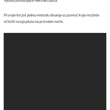
Vježbu ponavljajte nekoliko puta.
Provjerite još jednu metodu disanja uz pomoć koje možete
očistiti svoja pluća na prirodan način.