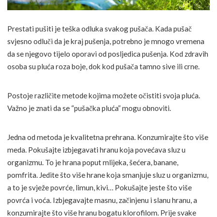
Prestati pušiti je teška odluka svakog pušača. Kada pušač
svjesno odluči da je kraj pušenja, potrebno je mnogo vremena
da se njegovo tijelo oporavi od posljedica pušenja. Kod zdravih
osoba su pluća roza boje, dok kod pušača tamno sive ili crne.
Postoje različite metode kojima možete očistiti svoja pluća.
Važno je znati da se “pušačka pluća” mogu obnoviti.
Jedna od metoda je kvalitetna prehrana. Konzumirajte što više
meda. Pokušajte izbjegavati hranu koja povećava sluz u
organizmu. To je hrana poput mlijeka, šećera, banane,
pomfrita. Jedite što više hrane koja smanjuje sluz u organizmu,
a to je svježe povrće, limun, kivi… Pokušajte jeste što više
povrća i voća. Izbjegavajte masnu, začinjenu i slanu hranu, a
konzumirajte što više hranu bogatu klorofilom. Prije svake