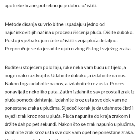
upotrebe hrane, potrebno ju je dobro očistiti.
Metode disanja su vrlo bitne i spadaju u jedno od
najučinkovitijih načina u procesu čišćenja pluća. Dišite duboko.
Postoji vježba kojom ćete očistiti svoja pluća detaljno.
Preporučuje se da je radite ujutro zbog čistog i svježeg zraka.
Budite u stojećem položaju, ruke neka vam budu uz tijelo, a
noge malo razdvojite. Udahnite duboko, a izdahnite na nos.
Nakon toga udahnite na nos, a izdahnite kroz usta. Proces
ponavljajte nekoliko puta. Zatim izdahnite sav preostali zrak iz
pluća pomoću dahtanja. Izdahnite kroz usta sve dok vam ne
ponestane zraka u plućima. Sljedeći korak je da udahnete čisti i
svježi zrak kroz nos u pluća. Pluća napunite do kraja zrakom i
držite dah po pet sekundi. Nakon što se zrak napunio u plućima,
izdahnite zrak kroz usta sve dok vam opet ne ponestane zraka.