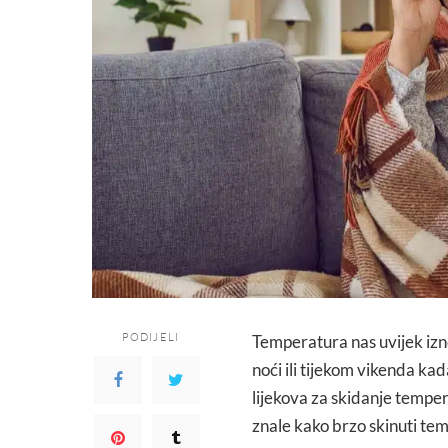
PODIJELI
Temperatura nas uvijek izn
noći ili tijekom vikenda ka
lijekova za skidanje tempe
znale kako brzo skinuti tem