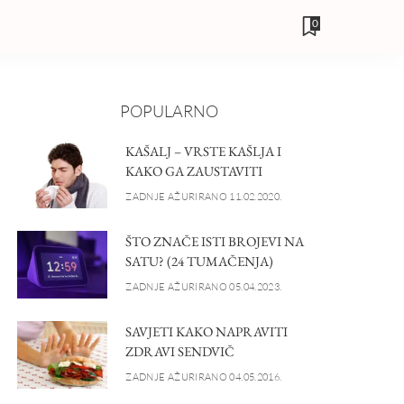
0
POPULARNO
KAŠALJ – VRSTE KAŠLJA I
KAKO GA ZAUSTAVITI
ZADNJE AŽURIRANO 11.02.2020.
ŠTO ZNAČE ISTI BROJEVI NA
SATU? (24 TUMAČENJA)
ZADNJE AŽURIRANO 05.04.2023.
SAVJETI KAKO NAPRAVITI
ZDRAVI SENDVIČ
ZADNJE AŽURIRANO 04.05.2016.