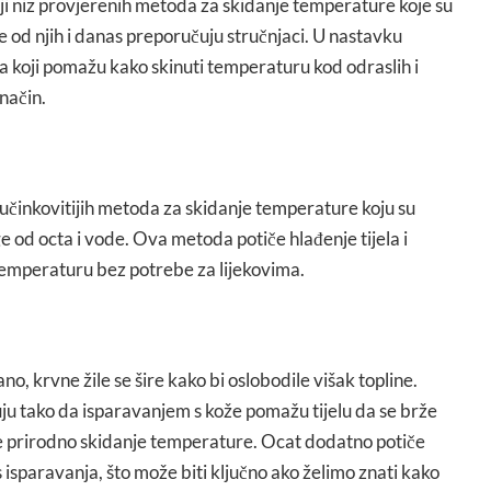
ji niz provjerenih metoda za skidanje temperature koje su
e od njih i danas preporučuju stručnjaci. U nastavku
a koji pomažu kako skinuti temperaturu kod odraslih i
način.
jučinkovitijih metoda za skidanje temperature koju su
ge od octa i vode. Ova metoda potiče hlađenje tijela i
emperaturu bez potrebe za lijekovima.
no, krvne žile se šire kako bi oslobodile višak topline.
ju tako da isparavanjem s kože pomažu tijelu da se brže
je prirodno skidanje temperature. Ocat dodatno potiče
s isparavanja, što može biti ključno ako želimo znati kako