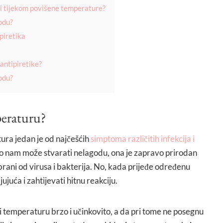
i tijekom povišene temperature?
odu?
ipiretika
 antipiretike?
odu?
eraturu?
ura jedan je od najčešćih
simptoma različitih infekcija i
ako nam može stvarati nelagodu, ona je zapravo prirodan
brani od virusa i bakterija. No, kada prijeđe određenu
ujuća i zahtijevati hitnu reakciju.
i temperaturu brzo i učinkovito, a da pri tome ne posegnu