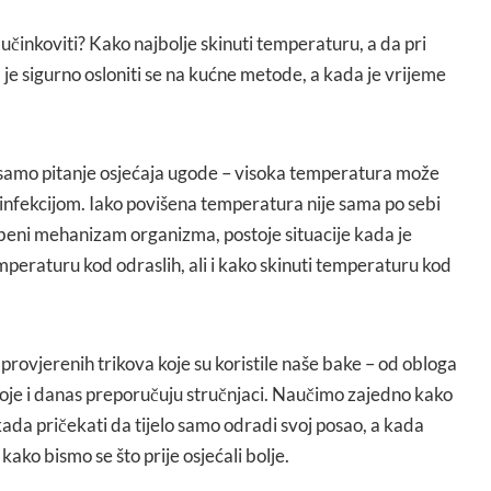
ta učinkoviti? Kako najbolje skinuti temperaturu, a da pri
je sigurno osloniti se na kućne metode, a kada je vrijeme
 samo pitanje osjećaja ugode – visoka temperatura može
i s infekcijom. Iako povišena temperatura nije sama po sebi
beni mehanizam organizma, postoje situacije kada je
mperaturu kod odraslih, ali i kako skinuti temperaturu kod
rovjerenih trikova koje su koristile naše bake – od obloga
koje i danas preporučuju stručnjaci. Naučimo zajedno kako
ada pričekati da tijelo samo odradi svoj posao, a kada
ako bismo se što prije osjećali bolje.