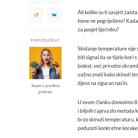
Ali koliko su ti savjeti zais
tome ne pogriješimo? Kada 
za posjet liječniku?
PREPORUČENO
Skidanje temperature nije
biti signal da se tijelo bor
bolest, već prirodni obram
važno znati kako skinuti te
djece na siguran način.
Savjeti o pravilnoj
prehrani
U ovom članku donosimo 8 p
i biljnih čajeva do metoda 
brzo skinuti temperaturu, k
poduzeti konkretne korake k