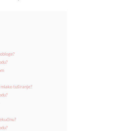
 obloge?
odu?
om
 mlako tuširanje?
odu?
e
tekućinu?
odu?