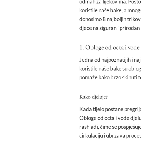
odmah za lijekovima. Posto
koristile naše bake, a mnog
donosimo 8 najboljih trikov
djece na siguran i prirodan 
1. Obloge od octa i vode
Jedna od najpoznatijih i na
koristile naše bake su oblo
pomaže kako brzo skinuti t
Kako djeluje?
Kada tijelo postane pregrija
Obloge od octa i vode djelu
rashladi, čime se pospješu
cirkulaciju i ubrzava proce