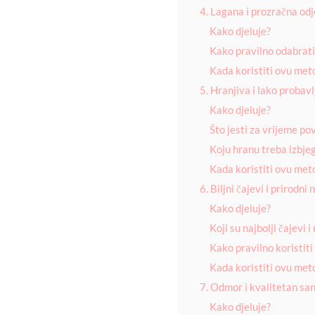
4. Lagana i prozračna od
Kako djeluje?
Kako pravilno odabrati
Kada koristiti ovu met
5. Hranjiva i lako probav
Kako djeluje?
Što jesti za vrijeme p
Koju hranu treba izbje
Kada koristiti ovu met
6. Biljni čajevi i prirodni 
Kako djeluje?
Koji su najbolji čajevi 
Kako pravilno koristiti
Kada koristiti ovu met
7. Odmor i kvalitetan sa
Kako djeluje?