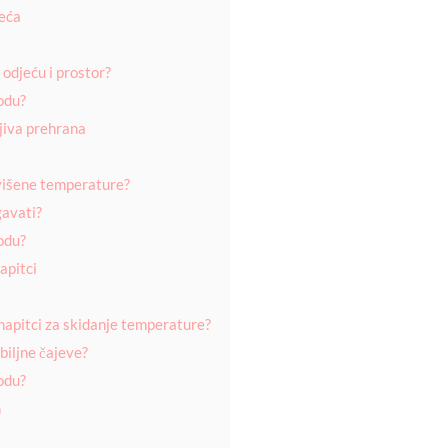
jeća
 odjeću i prostor?
odu?
ljiva prehrana
ovišene temperature?
gavati?
odu?
napitci
i napitci za skidanje temperature?
 biljne čajeve?
odu?
n