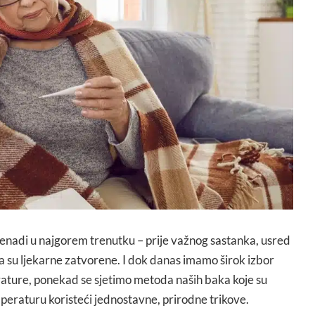
enadi u najgorem trenutku – prije važnog sastanka, usred
da su ljekarne zatvorene. I dok danas imamo širok izbor
rature, ponekad se sjetimo metoda naših baka koje su
peraturu koristeći jednostavne, prirodne trikove.