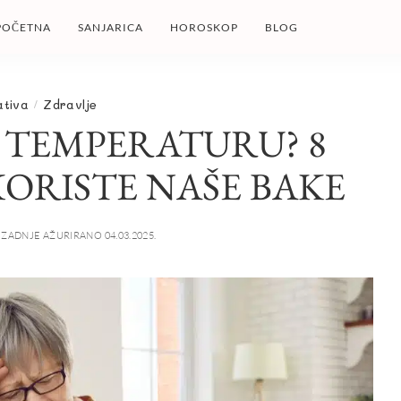
POČETNA
SANJARICA
HOROSKOP
BLOG
ativa
Zdravlje
 TEMPERATURU? 8
KORISTE NAŠE BAKE
ZADNJE AŽURIRANO 04.03.2025.