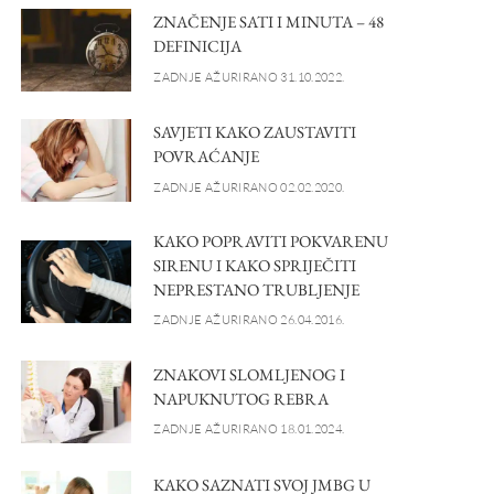
ZNAČENJE SATI I MINUTA – 48
DEFINICIJA
ZADNJE AŽURIRANO 31.10.2022.
SAVJETI KAKO ZAUSTAVITI
POVRAĆANJE
ZADNJE AŽURIRANO 02.02.2020.
KAKO POPRAVITI POKVARENU
SIRENU I KAKO SPRIJEČITI
NEPRESTANO TRUBLJENJE
ZADNJE AŽURIRANO 26.04.2016.
ZNAKOVI SLOMLJENOG I
NAPUKNUTOG REBRA
ZADNJE AŽURIRANO 18.01.2024.
KAKO SAZNATI SVOJ JMBG U