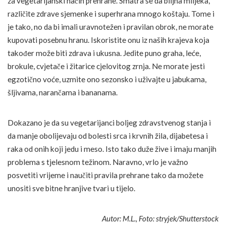
za vegetarijanski način prehrane. Smatra se da biljna mlijeka,
različite zdrave sjemenke i superhrana mnogo koštaju. Tome i
je tako, no da bi imali uravnotežen i pravilan obrok, ne morate
kupovati posebnu hranu. Iskoristite onu iz naših krajeva koja
također može biti zdrava i ukusna. Jedite puno graha, leće,
brokule, cvjetače i žitarice cjelovitog zrnja. Ne morate jesti
egzotično voće, uzmite ono sezonsko i uživajte u jabukama,
šljivama, narančama i bananama.
Dokazano je da su vegetarijanci boljeg zdravstvenog stanja i
da manje obolijevaju od bolesti srca i krvnih žila, dijabetesa i
raka od onih koji jedu i meso. Isto tako duže žive i imaju manjih
problema s tjelesnom težinom. Naravno, vrlo je važno
posvetiti vrijeme i naučiti pravila prehrane tako da možete
unositi sve bitne hranjive tvari u tijelo.
Autor: M.L., Foto: stryjek/Shutterstock