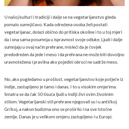
U našoj kulturi i tradiciji i dalje se na vegetarijanstvo gleda
pomalo sumnjičavo. Kada određena osoba želi postati
vegetarijanac, dolazi obično do pritiska okoline i to u toj mjeri
da i ona sama posumnja u ispravnost svoje odluke. Ljudi i dalje
sumnjaju u ovaj način prehrane, misleći da je čovjek
predodređen da jede i meso i da prehrana ne može biti dovoljno
uravnotežena i pravilna ako pojedini obroci ne sadrže meso.
No, ako pogledamo u prošlost, vegetarijanstvo koje potječe iz
Indije, zastupljeno je tamo i danas. I to u visokim omjerima.
Smatra se da čak 50 tisuća ljudi u Indiji živi ovim životnim
stilom. Vegetarijanski stil prehrane njegovali su i u antičkoj
Grčkoj, a nakon budizma ono se proširilo i na sve Istočne
zemlje. Danas je u velikom omjeru zastupljeno i u Europi.