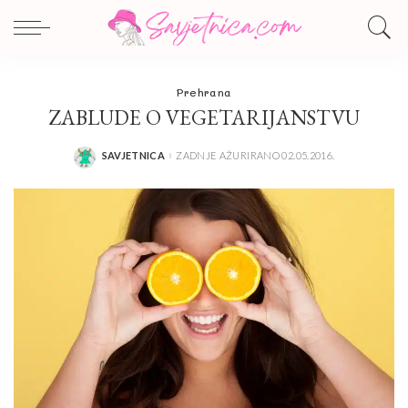
Prehrana
ZABLUDE O VEGETARIJANSTVU
SAVJETNICA
ZADNJE AŽURIRANO 02.05.2016.
POSTED
BY