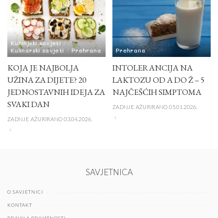
Kuhinjski savjeti
Kulinarski savjeti
Prehrana
Prehrana
KOJA JE NAJBOLJA
INTOLERANCIJA NA
UŽINA ZA DIJETE? 20
LAKTOZU OD A DO Ž – 5
JEDNOSTAVNIH IDEJA ZA
NAJČEŠĆIH SIMPTOMA
SVAKI DAN
ZADNJE AŽURIRANO 05.01.2026.
ZADNJE AŽURIRANO 03.04.2026.
SAVJETNICA
O SAVJETNICI
KONTAKT