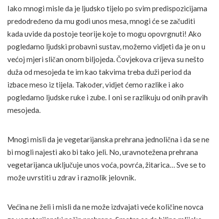
Iako mnogi misle da je ljudsko tijelo po svim predispozicijama
predodređeno da mu godi unos mesa, mnogi će se začuditi
kada uvide da postoje teorije koje to mogu opovrgnuti! Ako
pogledamo ljudski probavni sustav, možemo vidjeti da je on u
većoj mjeri sličan onom biljojeda. Čovjekova crijeva su nešto
duža od mesojeda te im kao takvima treba duži period da
izbace meso iz tijela. Također, vidjet ćemo razlike i ako
pogledamo ljudske ruke i zube. I oni se razlikuju od onih pravih
mesojeda.
Mnogi misli da je vegetarijanska prehrana jednolična i da se ne
bi mogli najesti ako bi tako jeli. No, uravnotežena prehrana
vegetarijanca uključuje unos voća, povrća, žitarica… Sve se to
može uvrstiti u zdrav i raznolik jelovnik.
Većina ne želi i misli da ne može izdvajati veće količine novca