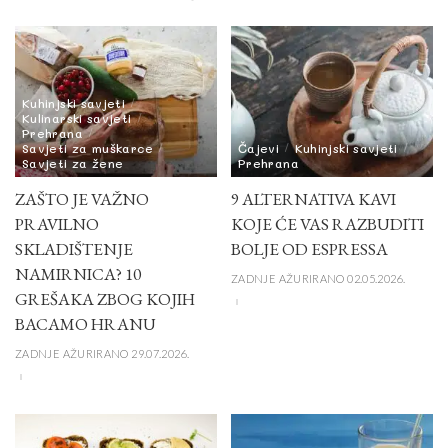
Kuhinjski savjeti
Kulinarski savjeti
Prehrana
Savjeti za muškarce
Čajevi
Kuhinjski savjeti
Savjeti za žene
Prehrana
ZAŠTO JE VAŽNO
9 ALTERNATIVA KAVI
PRAVILNO
KOJE ĆE VAS RAZBUDITI
SKLADIŠTENJE
BOLJE OD ESPRESSA
NAMIRNICA? 10
ZADNJE AŽURIRANO 02.05.2026.
GREŠAKA ZBOG KOJIH
BACAMO HRANU
ZADNJE AŽURIRANO 29.07.2026.