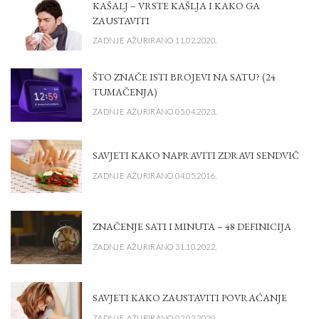
KAŠALJ – VRSTE KAŠLJA I KAKO GA
ZAUSTAVITI
ZADNJE AŽURIRANO 11.02.2020.
ŠTO ZNAČE ISTI BROJEVI NA SATU? (24
TUMAČENJA)
ZADNJE AŽURIRANO 05.04.2023.
SAVJETI KAKO NAPRAVITI ZDRAVI SENDVIČ
ZADNJE AŽURIRANO 04.05.2016.
ZNAČENJE SATI I MINUTA – 48 DEFINICIJA
ZADNJE AŽURIRANO 31.10.2022.
SAVJETI KAKO ZAUSTAVITI POVRAĆANJE
ZADNJE AŽURIRANO 02.02.2020.