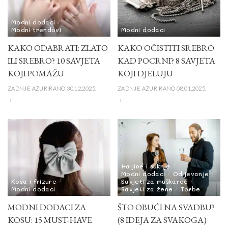
Modni dodaci
Modni trendovi
Modni dodaci
KAKO ODABRATI: ZLATO
KAKO OČISTITI SREBRO
ILI SREBRO? 10 SAVJETA
KAD POCRNI? 8 SAVJETA
KOJI POMAŽU
KOJI DJELUJU
ZADNJE AŽURIRANO 30.12.2025.
ZADNJE AŽURIRANO 08.01.2025.
Haljine i suknje
Modni dodaci
Odijevanje
Kosa i frizure
Savjeti za muškarce
Modni dodaci
Savjeti za žene
Torbe
MODNI DODACI ZA
ŠTO OBUĆI NA SVADBU?
KOSU: 15 MUST-HAVE
(8 IDEJA ZA SVAKOGA)