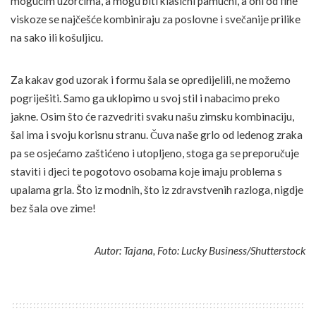
mogućim uzorcima, a mogu biti klasični pamučni, a oni od fine
viskoze se najčešće kombiniraju za poslovne i svečanije prilike
na sako ili košuljicu.
Za kakav god uzorak i formu šala se opredijelili, ne možemo
pogriješiti. Samo ga uklopimo u svoj stil i nabacimo preko
jakne. Osim što će razvedriti svaku našu zimsku kombinaciju,
šal ima i svoju korisnu stranu. Čuva naše grlo od ledenog zraka
pa se osjećamo zaštićeno i utopljeno, stoga ga se preporučuje
staviti i djeci te pogotovo osobama koje imaju problema s
upalama grla. Što iz modnih, što iz zdravstvenih razloga, nigdje
bez šala ove zime!
Autor: Tajana, Foto: Lucky Business/Shutterstock