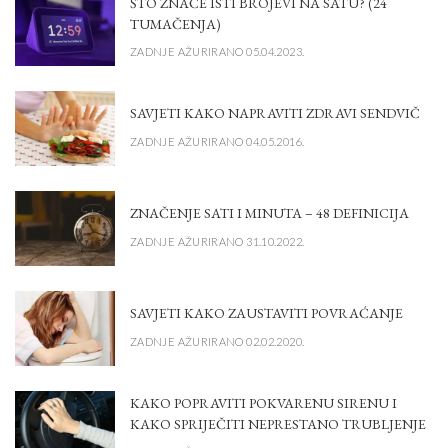
ŠTO ZNAČE ISTI BROJEVI NA SATU? (24
TUMAČENJA)
ZADNJE AŽURIRANO 05.04.2023.
SAVJETI KAKO NAPRAVITI ZDRAVI SENDVIČ
ZADNJE AŽURIRANO 04.05.2016.
ZNAČENJE SATI I MINUTA – 48 DEFINICIJA
ZADNJE AŽURIRANO 31.10.2022.
SAVJETI KAKO ZAUSTAVITI POVRAĆANJE
ZADNJE AŽURIRANO 02.02.2020.
KAKO POPRAVITI POKVARENU SIRENU I
KAKO SPRIJEČITI NEPRESTANO TRUBLJENJE