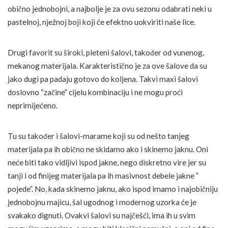
obično jednobojni, a najbolje je za ovu sezonu odabrati neki u
pastelnoj, nježnoj boji koji će efektno uokviriti naše lice.
Drugi favorit su široki, pleteni šalovi, također od vunenog,
mekanog materijala. Karakteristično je za ove šalove da su
jako dugi pa padaju gotovo do koljena. Takvi maxi šalovi
doslovno “začine” cijelu kombinaciju i ne mogu proći
neprimijećeno.
Tu su također i šalovi-marame koji su od nešto tanjeg
materijala pa ih obično ne skidamo ako i skinemo jaknu. Oni
neće biti tako vidljivi ispod jakne, nego diskretno vire jer su
tanji i od finijeg materijala pa ih masivnost debele jakne ”
pojede”. No, kada skinemo jaknu, ako ispod imamo i najobičniju
jednobojnu majicu, šal ugodnog i modernog uzorka će je
svakako dignuti. Ovakvi šalovi su najčešći, ima ih u svim