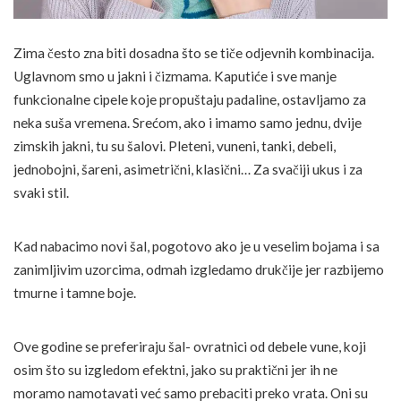
Zima često zna biti dosadna što se tiče odjevnih kombinacija.
Uglavnom smo u jakni i čizmama. Kaputiće i sve manje
funkcionalne cipele koje propuštaju padaline, ostavljamo za
neka suša vremena. Srećom, ako i imamo samo jednu, dvije
zimskih jakni, tu su šalovi. Pleteni, vuneni, tanki, debeli,
jednobojni, šareni, asimetrični, klasični… Za svačiji ukus i za
svaki stil.
Kad nabacimo novi šal, pogotovo ako je u veselim bojama i sa
zanimljivim uzorcima, odmah izgledamo drukčije jer razbijemo
tmurne i tamne boje.
Ove godine se preferiraju šal- ovratnici od debele vune, koji
osim što su izgledom efektni, jako su praktični jer ih ne
moramo namotavati već samo prebaciti preko vrata. Oni su