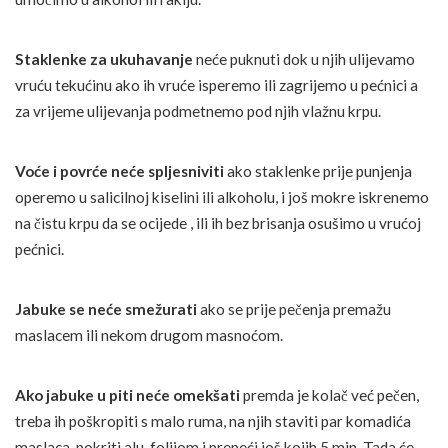
Staklenke za ukuhavanje
neće puknuti dok u njih ulijevamo
vruću tekućinu ako ih vruće isperemo ili zagrijemo u pećnici a
za vrijeme ulijevanja podmetnemo pod njih vlažnu krpu.
Voće i povrće neće spljesniviti
ako staklenke prije punjenja
operemo u salicilnoj kiselini ili alkoholu, i još mokre iskrenemo
na čistu krpu da se ocijede , ili ih bez brisanja osušimo u vrućoj
pećnici.
Jabuke
se neće smežurati
ako se prije pečenja premažu
maslacem ili nekom drugom masnoćom.
Ako jabuke u piti
neće omekšati
premda je kolač već pečen,
treba ih poškropiti s malo ruma, na njih staviti par komadića
maslaca, pokriti alu-folijom i prepeći još kojih 5 min. Tada će