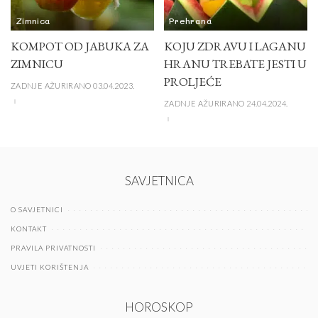
Zimnica
Prehrana
KOMPOT OD JABUKA ZA
KOJU ZDRAVU I LAGANU
ZIMNICU
HRANU TREBATE JESTI U
PROLJEĆE
ZADNJE AŽURIRANO 03.04.2023.
ZADNJE AŽURIRANO 24.04.2024.
SAVJETNICA
O SAVJETNICI
KONTAKT
PRAVILA PRIVATNOSTI
UVJETI KORIŠTENJA
HOROSKOP