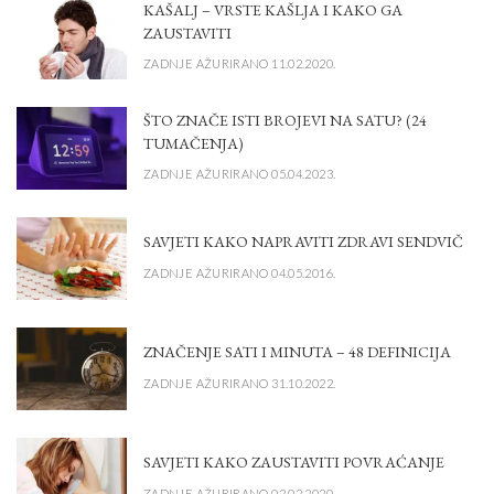
KAŠALJ – VRSTE KAŠLJA I KAKO GA
ZAUSTAVITI
ZADNJE AŽURIRANO 11.02.2020.
ŠTO ZNAČE ISTI BROJEVI NA SATU? (24
TUMAČENJA)
ZADNJE AŽURIRANO 05.04.2023.
SAVJETI KAKO NAPRAVITI ZDRAVI SENDVIČ
ZADNJE AŽURIRANO 04.05.2016.
ZNAČENJE SATI I MINUTA – 48 DEFINICIJA
ZADNJE AŽURIRANO 31.10.2022.
SAVJETI KAKO ZAUSTAVITI POVRAĆANJE
ZADNJE AŽURIRANO 02.02.2020.