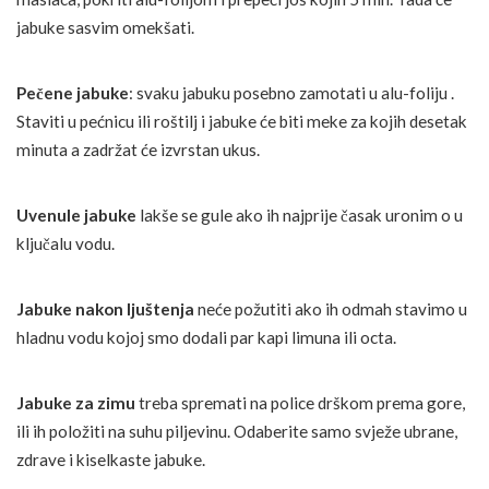
jabuke sasvim omekšati.
Pečene jabuke
: svaku jabuku posebno zamotati u alu-foliju .
Staviti u pećnicu ili roštilj i jabuke će biti meke za kojih desetak
minuta a zadržat će izvrstan ukus.
Uvenule jabuke
lakše se gule ako ih najprije časak uronim o u
ključalu vodu.
Jabuke nakon ljuštenja
neće požutiti ako ih odmah stavimo u
hladnu vodu kojoj smo dodali par kapi limuna ili octa.
Jabuke za zimu
treba spremati na police drškom prema gore,
ili ih položiti na suhu piljevinu. Odaberite samo svježe ubrane,
zdrave i kiselkaste jabuke.