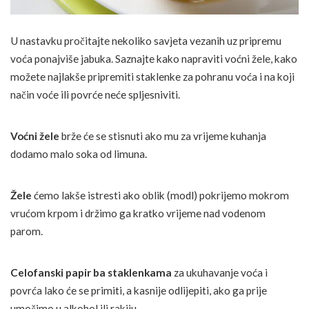
U nastavku pročitajte nekoliko savjeta vezanih uz pripremu
voća ponajviše jabuka. Saznajte kako napraviti voćni žele, kako
možete najlakše pripremiti staklenke za pohranu voća i na koji
način voće ili povrće neće spljesniviti.
Voćni žele
brže će se stisnuti ako mu za vrijeme kuhanja
dodamo malo soka od limuna.
Žele
ćemo lakše istresti ako oblik (modl) pokrijemo mokrom
vrućom krpom i držimo ga kratko vrijeme nad vodenom
parom.
Celofanski papir ba staklenkama
za ukuhavanje voća i
povrća lako će se primiti, a kasnije odlijepiti, ako ga prije
umočimo u alkohol ili rakiju.