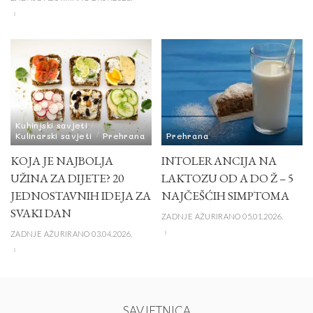
Kuhinjski savjeti
Kulinarski savjeti
Prehrana
Prehrana
KOJA JE NAJBOLJA
INTOLERANCIJA NA
UŽINA ZA DIJETE? 20
LAKTOZU OD A DO Ž – 5
JEDNOSTAVNIH IDEJA ZA
NAJČEŠĆIH SIMPTOMA
SVAKI DAN
ZADNJE AŽURIRANO 05.01.2026.
ZADNJE AŽURIRANO 03.04.2026.
SAVJETNICA