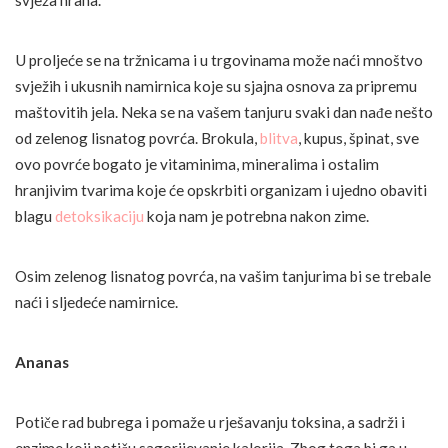
svježa hrana.
U proljeće se na tržnicama i u trgovinama može naći mnoštvo
svježih i ukusnih namirnica koje su sjajna osnova za pripremu
maštovitih jela. Neka se na vašem tanjuru svaki dan nađe nešto
od zelenog lisnatog povrća. Brokula,
blitva
, kupus, špinat, sve
ovo povrće bogato je vitaminima, mineralima i ostalim
hranjivim tvarima koje će opskrbiti organizam i ujedno obaviti
blagu
detoksikaciju
koja nam je potrebna nakon zime.
Osim zelenog lisnatog povrća, na vašim tanjurima bi se trebale
naći i sljedeće namirnice.
Ananas
Potiče rad bubrega i pomaže u rješavanju toksina, a sadrži i