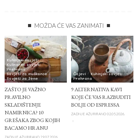
MOŽDA ĆE VAS ZANIMATI
Kuhinjski savjeti
Kulinarski savjeti
Prehrana
Savjeti za muškarce
Čajevi
Kuhinjski savjeti
Savjeti za žene
Prehrana
ZAŠTO JE VAŽNO
9 ALTERNATIVA KAVI
PRAVILNO
KOJE ĆE VAS RAZBUDITI
SKLADIŠTENJE
BOLJE OD ESPRESSA
NAMIRNICA? 10
ZADNJE AŽURIRANO 02.05.2026.
GREŠAKA ZBOG KOJIH
BACAMO HRANU
ZADNJE AŽURIRANO 29.07.2026.