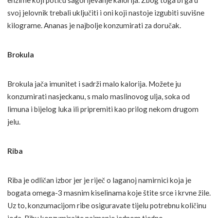
enzime koji potiču sagorijevanje kalorija. Zbog toga bi ga u
svoj jelovnik trebali uključiti i oni koji nastoje izgubiti suvišne
kilograme. Ananas je najbolje konzumirati za doručak.
Brokula
Brokula jača imunitet i sadrži malo kalorija. Možete ju
konzumirati nasjeckanu, s malo maslinovog ulja, soka od
limuna i bijelog luka ili pripremiti kao prilog nekom drugom
jelu.
Riba
Riba je odličan izbor jer je riječ o laganoj namirnici koja je
bogata omega-3 masnim kiselinama koje štite srce i krvne žile.
Uz to, konzumacijom ribe osiguravate tijelu potrebnu količinu