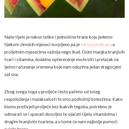
Naše tijelo je nakon teške i jednolične hrane koju jedemo
tijekom zimskih mjeseci iscrpljeno pa je
zdrava prehrana
u
proljetnim mjesecima važnija nego ikad. Osim manjka hranjivih
tvari i vitamina, dodatno opterećenje može biti i prelazak na
ljetno računanje vremena koje nam oduzima jedan dragocjeni
sat sna.
Zbog svega toga u proljeće često patimo od lošeg
raspoloženja i malaksalosti te smo podložniji bolestima. Kako
bismo preživjeli proljeće bez ikakvih tegoba, potrebno je
odmarati se i spavati dovoljno te ojačati tijelo vitaminima i
drugim hranjivim tvarima, a u tome će nam najbolje pomoći