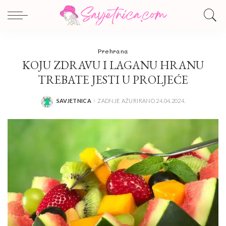
Prehrana
KOJU ZDRAVU I LAGANU HRANU
TREBATE JESTI U PROLJEĆE
SAVJETNICA
ZADNJE AŽURIRANO 24.04.2024.
POSTED
BY