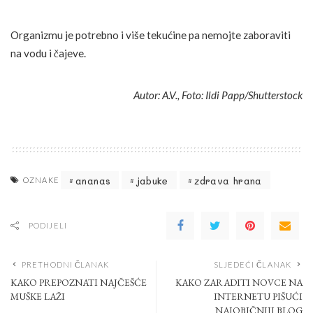
Organizmu je potrebno i više tekućine pa nemojte zaboraviti
na vodu i čajeve.
Autor: A.V., Foto: Ildi Papp/Shutterstock
ananas
jabuke
zdrava hrana
OZNAKE
PODIJELI
PRETHODNI ČLANAK
SLJEDEĆI ČLANAK
KAKO PREPOZNATI NAJČEŠĆE
KAKO ZARADITI NOVCE NA
MUŠKE LAŽI
INTERNETU PIŠUĆI
NAJOBIČNIJI BLOG