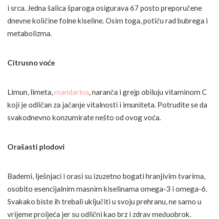
i srca. Jedna šalica šparoga osigurava 67 posto preporučene
dnevne količine folne kiseline. Osim toga, potiču rad bubrega i
metabolizma.
Citrusno voće
Limun, limeta,
mandarina
, naranča i grejp obiluju vitaminom C
koji je odličan za jačanje vitalnosti i imuniteta. Potrudite se da
svakodnevno konzumirate nešto od ovog voća.
Orašasti plodovi
Bademi, lješnjaci i orasi su izuzetno bogati hranjivim tvarima,
osobito esencijalnim masnim kiselinama omega-3 i omega-6.
Svakako biste ih trebali uključiti u svoju prehranu, ne samo u
vrijeme proljeća jer su odlični kao brz i zdrav međuobrok.