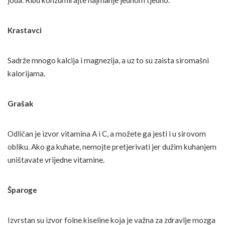
joda. Ribu konzumirajte najmanje jednom tjedno.
Krastavci
Sadrže mnogo kalcija i magnezija, a uz to su zaista siromašni
kalorijama.
Grašak
Odličan je izvor vitamina A i C, a možete ga jesti i u sirovom
obliku. Ako ga kuhate, nemojte pretjerivati jer dužim kuhanjem
uništavate vrijedne vitamine.
Šparoge
Izvrstan su izvor folne kiseline koja je važna za zdravlje mozga