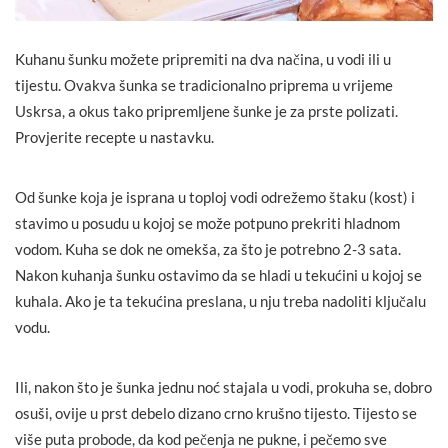
Kuhanu šunku možete pripremiti na dva načina, u vodi ili u
tijestu. Ovakva šunka se tradicionalno priprema u vrijeme
Uskrsa, a okus tako pripremljene šunke je za prste polizati.
Provjerite recepte u nastavku.
Od šunke koja je isprana u toploj vodi odrežemo štaku (kost) i
stavimo u posudu u kojoj se može potpuno prekriti hladnom
vodom. Kuha se dok ne omekša, za što je potrebno 2-3 sata.
Nakon kuhanja šunku ostavimo da se hladi u tekućini u kojoj se
kuhala. Ako je ta tekućina preslana, u nju treba nadoliti ključalu
vodu.
Ili, nakon što je šunka jednu noć stajala u vodi, prokuha se, dobro
osuši, ovije u prst debelo dizano crno krušno tijesto. Tijesto se
više puta probode, da kod pečenja ne pukne, i pečemo sve