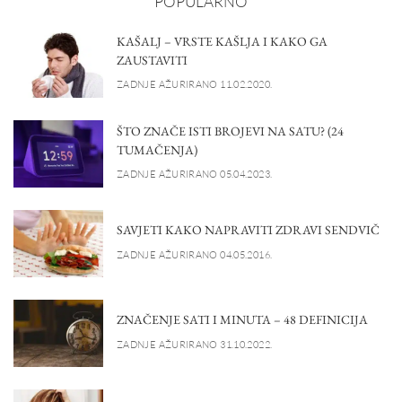
POPULARNO
KAŠALJ – VRSTE KAŠLJA I KAKO GA
ZAUSTAVITI
ZADNJE AŽURIRANO 11.02.2020.
ŠTO ZNAČE ISTI BROJEVI NA SATU? (24
TUMAČENJA)
ZADNJE AŽURIRANO 05.04.2023.
SAVJETI KAKO NAPRAVITI ZDRAVI SENDVIČ
ZADNJE AŽURIRANO 04.05.2016.
ZNAČENJE SATI I MINUTA – 48 DEFINICIJA
ZADNJE AŽURIRANO 31.10.2022.