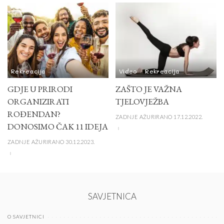
Rekreacija
Video
Rekreacija
GDJE U PRIRODI
ZAŠTO JE VAŽNA
ORGANIZIRATI
TJELOVJEŽBA
ROĐENDAN?
ZADNJE AŽURIRANO 17.12.2022.
DONOSIMO ČAK 11 IDEJA
ZADNJE AŽURIRANO 30.12.2023.
SAVJETNICA
O SAVJETNICI