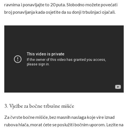
ravnima i ponavljajte to 20 puta. Slobodno možete povećati
broj ponavljanja kada osjetite da su donji trbušnjaci ojačali.
3. Vježbe za bočne trbušne mišiće
Za čvrste bočne mišiće, bez masnih naslaga koje vire iznad
rubova hlača, morat ćete se poslužiti bočnim uporom. Lezite na