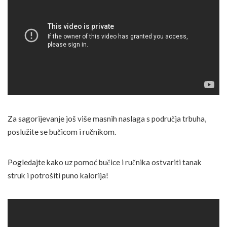
Za sagorijevanje još više masnih naslaga s područja trbuha,
poslužite se bučicom i ručnikom.
Pogledajte kako uz pomoć bučice i ručnika ostvariti tanak
struk i potrošiti puno kalorija!