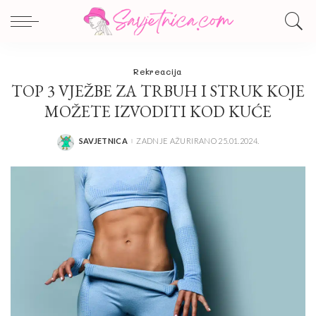
Rekreacija
TOP 3 VJEŽBE ZA TRBUH I STRUK KOJE
MOŽETE IZVODITI KOD KUĆE
SAVJETNICA
ZADNJE AŽURIRANO 25.01.2024.
POSTED
BY