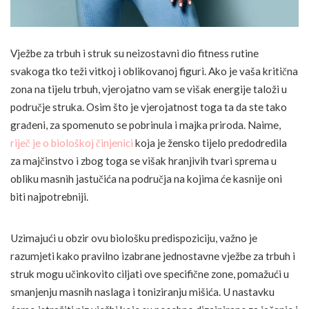
Vježbe za trbuh i struk su neizostavni dio fitness rutine
svakoga tko teži vitkoj i oblikovanoj figuri. Ako je vaša kritična
zona na tijelu trbuh, vjerojatno vam se višak energije taloži u
područje struka. Osim što je vjerojatnost toga ta da ste tako
građeni, za spomenuto se pobrinula i majka priroda. Naime,
riječ je o biološkoj činjenici
koja je žensko tijelo predodredila
za majčinstvo i zbog toga se višak hranjivih tvari sprema u
obliku masnih jastučića na područja na kojima će kasnije oni
biti najpotrebniji.
Uzimajući u obzir ovu biološku predispoziciju, važno je
razumjeti kako pravilno izabrane jednostavne vježbe za trbuh i
struk mogu učinkovito ciljati ove specifične zone, pomažući u
smanjenju masnih naslaga i toniziranju mišića. U nastavku