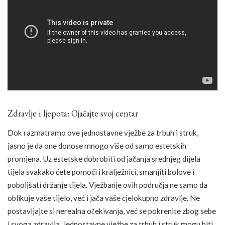
Zdravlje i ljepota: Ojačajte svoj centar
Dok razmatramo ove jednostavne vježbe za trbuh i struk,
jasno je da one donose mnogo više od samo estetskih
promjena. Uz estetske dobrobiti od jačanja srednjeg dijela
tijela svakako ćete pomoći i kralježnici, smanjiti bolove i
poboljšati držanje tijela. Vježbanje ovih područja ne samo da
oblikuje vaše tijelo, već i jača vaše cjelokupno zdravlje. Ne
postavljajte si nerealna očekivanja, već se pokrenite zbog sebe
i svoga zdravlja. Jednostavne vježbe za trbuh i struk mogu biti