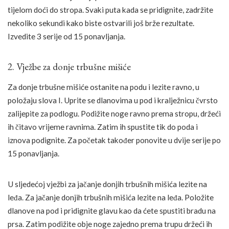
tijelom doći do stropa. Svaki puta kada se pridignite, zadržite
nekoliko sekundi kako biste ostvarili još brže rezultate.
Izvedite 3 serije od 15 ponavljanja.
2. Vježbe za donje trbušne mišiće
Za donje trbušne mišiće ostanite na podu i lezite ravno, u
položaju slova I. Uprite se dlanovima u pod i kralježnicu čvrsto
zalijepite za podlogu. Podižite noge ravno prema stropu, držeći
ih čitavo vrijeme ravnima. Zatim ih spustite tik do poda i
iznova podignite. Za početak također ponovite u dvije serije po
15 ponavljanja.
U sljedećoj vježbi za jačanje donjih trbušnih mišića lezite na
leđa. Za jačanje donjih trbušnih mišića lezite na leđa. Položite
dlanove na pod i pridignite glavu kao da ćete spustiti bradu na
prsa. Zatim podižite obje noge zajedno prema trupu držeći ih