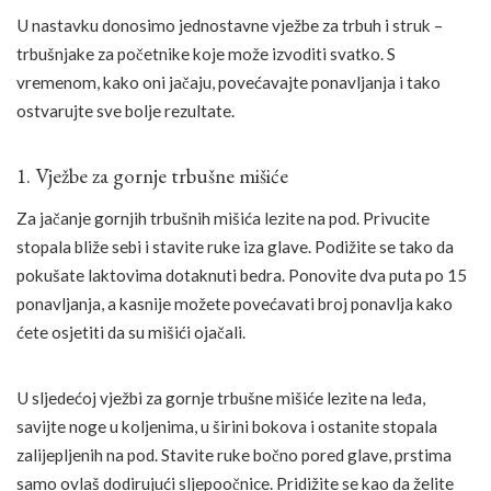
U nastavku donosimo jednostavne vježbe za trbuh i struk –
trbušnjake za početnike koje može izvoditi svatko. S
vremenom, kako oni jačaju, povećavajte ponavljanja i tako
ostvarujte sve bolje rezultate.
1. Vježbe za gornje trbušne mišiće
Za jačanje gornjih trbušnih mišića lezite na pod. Privucite
stopala bliže sebi i stavite ruke iza glave. Podižite se tako da
pokušate laktovima dotaknuti bedra. Ponovite dva puta po 15
ponavljanja, a kasnije možete povećavati broj ponavlja kako
ćete osjetiti da su mišići ojačali.
U sljedećoj vježbi za gornje trbušne mišiće lezite na leđa,
savijte noge u koljenima, u širini bokova i ostanite stopala
zalijepljenih na pod. Stavite ruke bočno pored glave, prstima
samo ovlaš dodirujući sljepoočnice. Pridižite se kao da želite