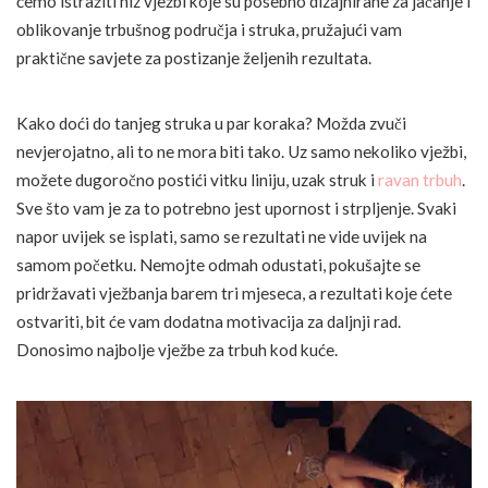
ćemo istražiti niz vježbi koje su posebno dizajnirane za jačanje i
oblikovanje trbušnog područja i struka, pružajući vam
praktične savjete za postizanje željenih rezultata.
Kako doći do tanjeg struka u par koraka? Možda zvuči
nevjerojatno, ali to ne mora biti tako. Uz samo nekoliko vježbi,
možete dugoročno postići vitku liniju, uzak struk i
ravan trbuh
.
Sve što vam je za to potrebno jest upornost i strpljenje. Svaki
napor uvijek se isplati, samo se rezultati ne vide uvijek na
samom početku. Nemojte odmah odustati, pokušajte se
pridržavati vježbanja barem tri mjeseca, a rezultati koje ćete
ostvariti, bit će vam dodatna motivacija za daljnji rad.
Donosimo najbolje vježbe za trbuh kod kuće.