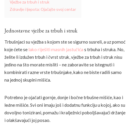
Vježbe za trbuh i struk
Zdravlje i ljepota: Ojačajte svoj centar
Jednostavne vježbe za trbuh i struk
Trbušnjaci su vježba s kojom ste se sigurno susreli, a uz pomoć
koje ćete se
lako riješiti masnih jastučića
s trbuha i struka. No,
želite li izdužen trbuh i čvrst struk, vježbe za trbuh i struk nisu
jedino na što morate misliti – ne zaboravite se istegnuti i
kombinirati razne vrste trbušnjake, kako ne biste radili samo
na jednoj skupini mišića.
Potrebno je ojačati gornje, donje i bočne trbušne mišiće, kao i
leđne mišiće. Svi oni imaju još i dodatnu funkciju u kojoj, ako su
dovoljno tonizirani, pomažu i kralježnici poboljšavajući držanje
i olakšavajući joj posao.