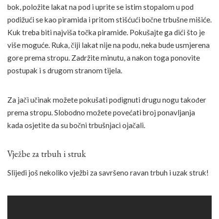
bok, položite lakat na pod i uprite se istim stopalom u pod
podižući se kao piramida i pritom stišćući bočne trbušne mišiće.
Kuk treba biti najviša točka piramide. Pokušajte ga dići što je
više moguće. Ruka, čiji lakat nije na podu, neka bude usmjerena
gore prema stropu. Zadržite minutu, a nakon toga ponovite
postupak i s drugom stranom tijela.
Za jači učinak možete pokušati podignuti drugu nogu također
prema stropu. Slobodno možete povećati broj ponavljanja
kada osjetite da su bočni trbušnjaci ojačali.
Vježbe za trbuh i struk
Slijedi još nekoliko vježbi za savršeno ravan trbuh i uzak struk!