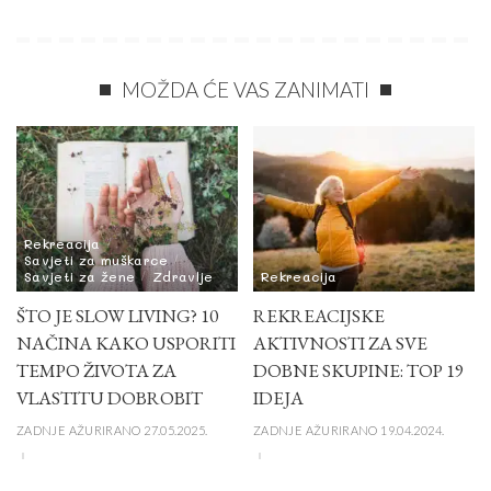
MOŽDA ĆE VAS ZANIMATI
Rekreacija
Savjeti za muškarce
Savjeti za žene
Zdravlje
Rekreacija
ŠTO JE SLOW LIVING? 10
REKREACIJSKE
NAČINA KAKO USPORITI
AKTIVNOSTI ZA SVE
TEMPO ŽIVOTA ZA
DOBNE SKUPINE: TOP 19
VLASTITU DOBROBIT
IDEJA
ZADNJE AŽURIRANO 27.05.2025.
ZADNJE AŽURIRANO 19.04.2024.