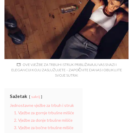
OVE VJEŽBE ZA TRBUH I STRUK PRIBLIŽAVAJU VAS SNAZI I
ELEGANCIJI KOJU ZASLUŽUJETE – ZAPOČNITE DANAS I OBLIKUJTE
SVOJE SUTRA!
Sažetak
sakrij
Jednostavne vježbe za trbuh i struk
1. Vježbe za gornje trbušne mišiće
2. Vježbe za donje trbušne mišiće
3. Vježbe za bočne trbušne mišiće