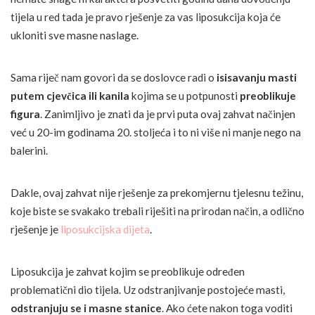
tijela u red tada je pravo rješenje za vas liposukcija koja će
ukloniti sve masne naslage.
Sama riječ nam govori da se doslovce radi o
isisavanju masti
putem cjevčica ili kanila
kojima se u potpunosti
preoblikuje
figura
. Zanimljivo je znati da je prvi puta ovaj zahvat načinjen
već u 20-im godinama 20. stoljeća i to ni više ni manje nego na
balerini.
Dakle, ovaj zahvat nije rješenje za prekomjernu tjelesnu težinu,
koje biste se svakako trebali riješiti na prirodan način, a odlično
rješenje je
liposukcijska dijeta
.
Liposukcija je zahvat kojim se preoblikuje određen
problematični dio tijela. Uz odstranjivanje postojeće masti,
odstranjuju se i masne stanice
. Ako ćete nakon toga voditi