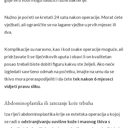
gdje se u vodi mogu nalaziti razne bakterije.
Nužno je početi se kretati 24 sata nakon operacije. Morat ćete
vježbati, ali ograničite se na lagane vježbe u prvih mjesec ili
dva.
Komplikacije su naravno, kao i kod svake operacije moguće, ali
pridržavate li se liječnikovih uputa i obavi li on kvalitetan
posao trebali biste dobiti figuru kakvu ste željeli. Ako neće
izgledati savršeno odmah na početku, imajte na umu da se
tkivo mora preraspodijeliti i da ćete
tek nakon 6 mjeseci
vidjeti pravu sliku.
Abdominoplastika ili zatezanje kože trbuha
Iza riječi abdominoplastika krije se estetska operacija u kojoj
se radi o
odstranjivanju suvišne kože i masnog tkiva s