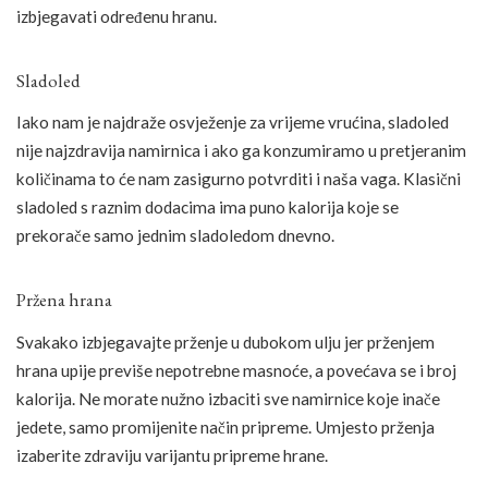
izbjegavati određenu hranu.
Sladoled
Iako nam je najdraže osvježenje za vrijeme vrućina, sladoled
nije najzdravija namirnica i ako ga konzumiramo u pretjeranim
količinama to će nam zasigurno potvrditi i naša vaga. Klasični
sladoled s raznim dodacima ima puno kalorija koje se
prekorače samo jednim sladoledom dnevno.
Pržena hrana
Svakako izbjegavajte prženje u dubokom ulju jer prženjem
hrana upije previše nepotrebne masnoće, a povećava se i broj
kalorija. Ne morate nužno izbaciti sve namirnice koje inače
jedete, samo promijenite način pripreme. Umjesto prženja
izaberite zdraviju varijantu pripreme hrane.