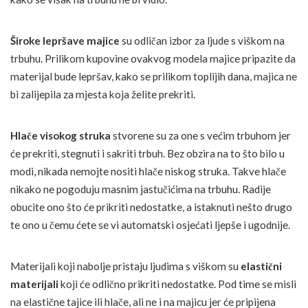
Široke lepršave majice
su odličan izbor za ljude s viškom na
trbuhu. Prilikom kupovine ovakvog modela majice pripazite da
materijal bude lepršav, kako se prilikom toplijih dana, majica ne
bi zalijepila za mjesta koja želite prekriti.
Hlače visokog struka
stvorene su za one s većim trbuhom jer
će prekriti, stegnuti i sakriti trbuh. Bez obzira na to što bilo u
modi, nikada nemojte nositi hlače niskog struka. Takve hlače
nikako ne pogoduju masnim jastučićima na trbuhu. Radije
obucite ono što će prikriti nedostatke, a istaknuti nešto drugo
te ono u čemu ćete se vi automatski osjećati ljepše i ugodnije.
Materijali koji nabolje pristaju ljudima s viškom su
elastični
materijali
koji će odlično prikriti nedostatke. Pod time se misli
na elastične tajice ili hlače, ali ne i na majicu jer će pripijena