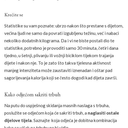
Krećite se
Statistike su vam poznate: ubrzo nakon što prestane s dijetom,
većina ljudi ne samo da povrati izgubljenu težinu, već i nabaci
nekoliko dodatnih kilograma. Da i vi ne biste postali dio te
statistike, potrebno je provoditi samo 30 minuta, četiri dana
tjedno, u šetnji, plivanju ili vožnji biciklom tijekom trajanja
dijete i nakon nje. To je zato što takva tjelesna aktivnost
manjeg intenziteta može zaustaviti iznenadan i oštar pad
sagorijevanja kalorija koji se često dogodi kad dijeta završi.
Kako odjećom sakriti trbuh
Na putu do uspješnog skidanja masnih naslaga s trbuha,
poslužite se odjećom koja će sakriti trbuh, a
naglasiti ostale
dijelove tijela
. Saznajte koja odjeća je dobitna kombinacija
kako se višak na trbuhu ne bi vidio.