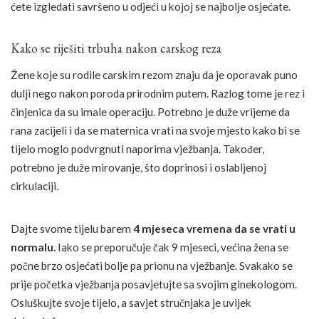
ćete izgledati savršeno u odjeći u kojoj se najbolje osjećate.
Kako se riješiti trbuha nakon carskog reza
Žene koje su rodile carskim rezom znaju da je oporavak puno
dulji nego nakon poroda prirodnim putem. Razlog tome je rez i
činjenica da su imale operaciju. Potrebno je duže vrijeme da
rana zacijeli i da se maternica vrati na svoje mjesto kako bi se
tijelo moglo podvrgnuti naporima vježbanja. Također,
potrebno je duže mirovanje, što doprinosi i oslabljenoj
cirkulaciji.
Dajte svome tijelu barem
4 mjeseca vremena da se vrati u
normalu.
Iako se preporučuje čak 9 mjeseci, većina žena se
počne brzo osjećati bolje pa prionu na vježbanje. Svakako se
prije početka vježbanja posavjetujte sa svojim ginekologom.
Osluškujte svoje tijelo, a savjet stručnjaka je uvijek