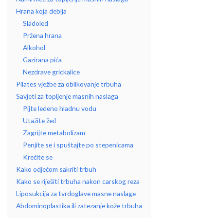
Hrana koja deblja
Sladoled
Pržena hrana
Alkohol
Gazirana pića
Nezdrave grickalice
Pilates vježbe za oblikovanje trbuha
Savjeti za topljenje masnih naslaga
Pijte ledeno hladnu vodu
Utažite žeđ
Zagrijte metabolizam
Penjite se i spuštajte po stepenicama
Krećite se
Kako odjećom sakriti trbuh
Kako se riješiti trbuha nakon carskog reza
Liposukcija za tvrdoglave masne naslage
Abdominoplastika ili zatezanje kože trbuha