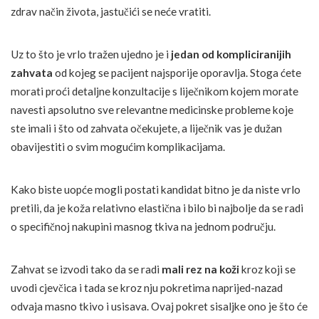
zdrav način života, jastučići se neće vratiti.
Uz to što je vrlo tražen ujedno je i
jedan od kompliciranijih
zahvata
od kojeg se pacijent najsporije oporavlja. Stoga ćete
morati proći detaljne konzultacije s liječnikom kojem morate
navesti apsolutno sve relevantne medicinske probleme koje
ste imali i što od zahvata očekujete, a liječnik vas je dužan
obavijestiti o svim mogućim komplikacijama.
Kako biste uopće mogli postati kandidat bitno je da niste vrlo
pretili, da je koža relativno elastična i bilo bi najbolje da se radi
o specifičnoj nakupini masnog tkiva na jednom području.
Zahvat se izvodi tako da se radi
mali rez na koži
kroz koji se
uvodi cjevčica i tada se kroz nju pokretima naprijed-nazad
odvaja masno tkivo i usisava. Ovaj pokret sisaljke ono je što će