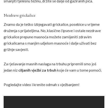
smanjiti tjelesnu težinu, držite se dalje od gaziranih pića.
Nezdrave grickalice
Znamo da je teško izbjegavati grickalice, posebice u vrijeme
druženja s prijateljima. No, klasične čipseve i ostale nezdrave
grickalice prepune masnoća možete zamijeniti zdravim
grickalicama s manjim udjelom masnoće i dalje uživati bez
grižnje savjesti.
Za rješavanje masnih naslaga na trbuhu pripremili smo još
jedan niz
ciljanih vježbi za trbuh
koje će vam u tome pomoći.
Pogledajte video i krenite odmah s vježbanjem!