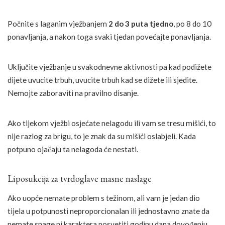
Počnite s laganim vježbanjem
2 do 3 puta tjedno
, po 8 do 10
ponavljanja, a nakon toga svaki tjedan povećajte ponavljanja.
Uključite vježbanje u svakodnevne aktivnosti pa kad podižete
dijete uvucite trbuh, uvucite trbuh kad se dižete ili sjedite.
Nemojte zaboraviti na pravilno disanje.
Ako tijekom vježbi osjećate nelagodu ili vam se tresu mišići, to
nije razlog za brigu, to je znak da su mišići oslabjeli. Kada
potpuno ojačaju ta nelagoda će nestati.
Liposukcija za tvrdoglave masne naslage
Ako uopće nemate problem s težinom, ali vam je jedan dio
tijela u potpunosti neproporcionalan ili jednostavno znate da
nemate snage ni karaktera posvetiti godinu dana dovođenju