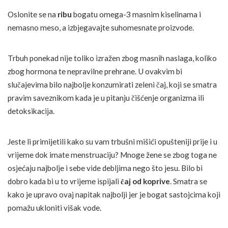
Oslonite se na
ribu
bogatu omega-3 masnim kiselinama i
nemasno meso, a izbjegavajte suhomesnate proizvode.
Trbuh ponekad nije toliko izražen zbog masnih naslaga, koliko
zbog hormona te nepravilne prehrane. U ovakvim bi
slučajevima bilo najbolje konzumirati zeleni čaj, koji se smatra
pravim saveznikom kada je u pitanju čišćenje organizma ili
detoksikacija.
Jeste li primijetili kako su vam trbušni mišići opušteniji prije i u
vrijeme dok imate menstruaciju? Mnoge žene se zbog toga ne
osjećaju najbolje i sebe vide debljima nego što jesu. Bilo bi
dobro kada bi u to vrijeme ispijali
čaj od koprive
. Smatra se
kako je upravo ovaj napitak najbolji jer je bogat sastojcima koji
pomažu ukloniti višak vode.