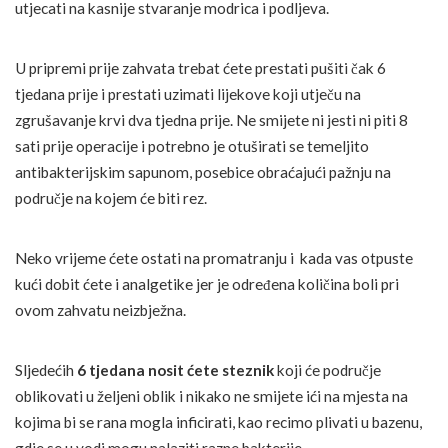
utjecati na kasnije stvaranje modrica i podljeva.
U pripremi prije zahvata trebat ćete prestati pušiti čak 6
tjedana prije i prestati uzimati lijekove koji utječu na
zgrušavanje krvi dva tjedna prije. Ne smijete ni jesti ni piti 8
sati prije operacije i potrebno je otuširati se temeljito
antibakterijskim sapunom, posebice obraćajući pažnju na
područje na kojem će biti rez.
Neko vrijeme ćete ostati na promatranju i kada vas otpuste
kući dobit ćete i analgetike jer je određena količina boli pri
ovom zahvatu neizbježna.
Sljedećih
6 tjedana nosit ćete steznik
koji će područje
oblikovati u željeni oblik i nikako ne smijete ići na mjesta na
kojima bi se rana mogla inficirati, kao recimo plivati u bazenu,