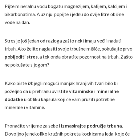
Pijte mineralnu vodu bogatu magnezijem, kalijem, kalcijem i
bikarbonatima. A uz nju, popijte i jednu do dvije litre obične
vode na dan.
Stres je još jedan od razloga zašto neki imaju veći i naduti
trbuh. Ako želite naglasiti svoje trbušne mišiće, pokušajte prvo
pobijediti stres
, a tek onda obratite pozornost na trbuh. Zašto
ne pokušate s jogom?
Kako biste izbjegli mogući manjak hranjivih tvari bilo bi
poželjno da u prehranu uvrstite
vitaminske i mineralne
dodatke
u obliku kapsula koji će vam pružiti potrebne
minerale i vitamine.
Pronađite vrijeme za sebe i
izmasirajte područje trbuha
.
Dovoljno je nekoliko kružnih pokreta kockicama leda, koje će