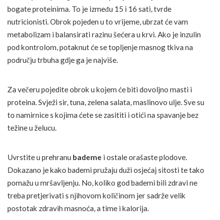
bogate proteinima. To je između 15 i 16 sati, tvrde
nutricionisti. Obrok pojeden u to vrijeme, ubrzat će vam
metabolizam i balansirati razinu šećera u krvi. Ako je inzulin
pod kontrolom, potaknut će se topljenje masnog tkiva na
području trbuha gdje ga je najviše.
Za večeru pojedite obrok u kojem će biti dovoljno masti i
proteina. Svježi sir, tuna, zelena salata, maslinovo ulje. Sve su
to namirnice s kojima ćete se zasititi i otići na spavanje bez
težine u želucu.
Uvrstite u prehranu
bademe
i ostale orašaste plodove.
Dokazano je kako bademi pružaju duži osjećaj sitosti te tako
pomažu u mršavljenju. No, koliko god bademi bili zdravi ne
treba pretjerivati s njihovom količinom jer sadrže velik
postotak zdravih masnoća, a time i kalorija.