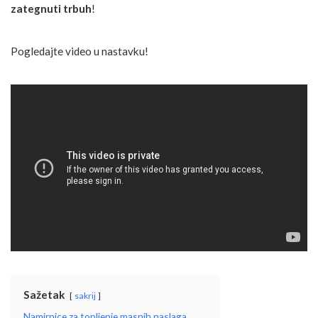
zategnuti trbuh
!
Pogledajte video u nastavku!
Sažetak
sakrij
Namirnice za topljenje masnih naslaga