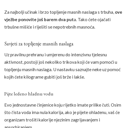
Za najbolji učinak i brzo topljenje masnih naslaga s trbuha,
ove
vježbe ponovite još barem dva put
a. Tako ćete ojačati
trbušne mišiće i riješiti se nepotrebnih masnoća.
Savjeti za topljenje masnih naslaga
Uz pravilnu prehranu i umjerenu do intenzivnu tjelesnu
aktivnost, postoji još nekoliko trikova koji će vam pomoći u
topljenju masnih naslaga. U nastavku saznajte neke uz pomoć
kojih ćete kilograme gubiti još brže i lakše.
Pijte ledeno hladnu vodu
Evo jednostavne činjenice koju rijetko imate prilike čuti. Osim
što čista voda ima nula kalorija, ako je pijete ohlađenu, vaš će
organizam trošiti kalorije njezinim zagrijavanjem i
apsorbiranjem.