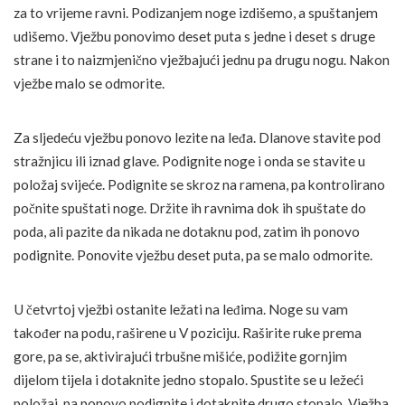
za to vrijeme ravni. Podizanjem noge izdišemo, a spuštanjem
udišemo. Vježbu ponovimo deset puta s jedne i deset s druge
strane i to naizmjenično vježbajući jednu pa drugu nogu. Nakon
vježbe malo se odmorite.
Za sljedeću vježbu ponovo lezite na leđa. Dlanove stavite pod
stražnjicu ili iznad glave. Podignite noge i onda se stavite u
položaj svijeće. Podignite se skroz na ramena, pa kontrolirano
počnite spuštati noge. Držite ih ravnima dok ih spuštate do
poda, ali pazite da nikada ne dotaknu pod, zatim ih ponovo
podignite. Ponovite vježbu deset puta, pa se malo odmorite.
U četvrtoj vježbi ostanite ležati na leđima. Noge su vam
također na podu, raširene u V poziciju. Raširite ruke prema
gore, pa se, aktivirajući trbušne mišiće, podižite gornjim
dijelom tijela i dotaknite jedno stopalo. Spustite se u ležeći
položaj, pa ponovo podignite i dotaknite drugo stopalo. Vježba