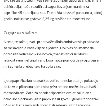
ako ste uistinu žedni, vaš se metabolizam usporava. Čak i mala
dehidracija može rezultirati sagorijevanjem manjim za
otprilike 45 kalorija na sat. To možda ne zvuči puno, no u jednoj
godini nakupi se gotovo 2,25 kg suvišne tjelesne težine.
Zagrijte metabolizam
Nemojte sažalijevati prodavače silnih čudotvornih proizvoda
za mršavljenje kada čujete sljedeće. Dok vas oni mame da
potrošite velike količine novca, znanstvenici su otkrili
jednostavnu i jeftinu hranu koja može pomoći da svoj program
mršavljenja prebacite u turbo brzinu.
Ljute papričice koriste se kao začin, no neke studije pokazuju
da ta vrlo pikantna namirnica privremeno može ubrzati vaš
metabolizam. Zato za obrok pripremite omlet začinjen s
nekoliko sjeckanih ljutih papričica ili goveđi gulaš uz dodatak
očišćenih i nasjeckanih crvenih ili zelenih ljutih feferona.