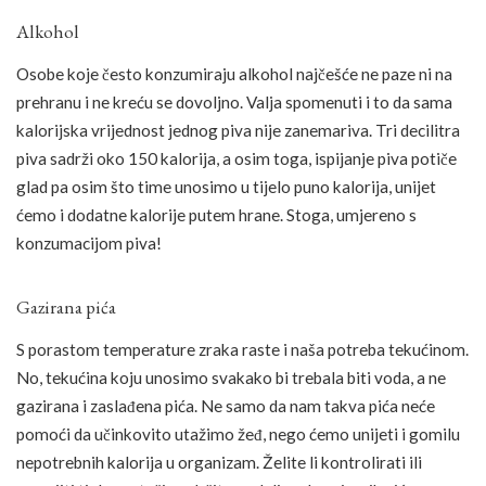
Alkohol
Osobe koje često konzumiraju alkohol najčešće ne paze ni na
prehranu i ne kreću se dovoljno. Valja spomenuti i to da sama
kalorijska vrijednost jednog piva nije zanemariva. Tri decilitra
piva sadrži oko 150 kalorija, a osim toga, ispijanje piva potiče
glad pa osim što time unosimo u tijelo puno kalorija, unijet
ćemo i dodatne kalorije putem hrane. Stoga, umjereno s
konzumacijom piva!
Gazirana pića
S porastom temperature zraka raste i naša potreba tekućinom.
No, tekućina koju unosimo svakako bi trebala biti voda, a ne
gazirana i zaslađena pića. Ne samo da nam takva pića neće
pomoći da učinkovito utažimo žeđ, nego ćemo unijeti i gomilu
nepotrebnih kalorija u organizam. Želite li kontrolirati ili