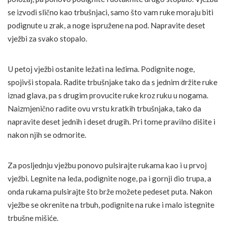
se izvodi slično kao trbušnjaci, samo što vam ruke moraju biti
podignute u zrak, a noge ispružene na pod. Napravite deset
vježbi za svako stopalo.
U petoj vježbi ostanite ležati na leđima. Podignite noge,
spojivši stopala. Radite trbušnjake tako da s jednim držite ruke
iznad glava, pa s drugim provucite ruke kroz ruku u nogama.
Naizmjenično radite ovu vrstu kratkih trbušnjaka, tako da
napravite deset jednih i deset drugih. Pri tome pravilno dišite i
nakon njih se odmorite.
Za posljednju vježbu ponovo pulsirajte rukama kao i u prvoj
vježbi. Legnite na leđa, podignite noge, pa i gornji dio trupa, a
onda rukama pulsirajte što brže možete pedeset puta. Nakon
vježbe se okrenite na trbuh, podignite na ruke i malo istegnite
trbušne mišiće.