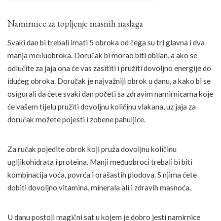
Namirnice za topljenje masnih naslaga
Svaki dan bi trebali imati 5 obroka od čega su tri glavna i dva
manja međuobroka. Doručak bi morao biti obilan, a ako se
odlučite za jaja ona će vas zasititi i pružiti dovoljno energije do
idućeg obroka. Doručak je najvažniji obrok u danu, a kako bi se
osigurali da ćete svaki dan početi sa zdravim namirnicama koje
će vašem tijelu pružiti dovoljnu količinu vlakana, uz jaja za
doručak možete pojesti i zobene pahuljice.
Za ručak pojedite obrok koji pruža dovoljnu količinu
ugljikohidrata i proteina. Manji međuobroci trebali bi biti
kombinacija voća, povrća i orašastih plodova. S njima ćete
dobiti dovoljno vitamina, minerala ali i zdravih masnoća.
U danu postoji magični sat u kojem je dobro jesti namirnice