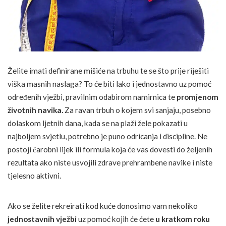
Želite imati definirane mišiće na trbuhu te se što prije riješiti
viška masnih naslaga? To će biti lako i jednostavno uz pomoć
određenih vježbi, pravilnim odabirom namirnica te
promjenom
životnih navika.
Za ravan trbuh o kojem svi sanjaju, posebno
dolaskom ljetnih dana, kada se na plaži žele pokazati u
najboljem svjetlu, potrebno je puno odricanja i discipline. Ne
postoji čarobni lijek ili formula koja će vas dovesti do željenih
rezultata ako niste usvojili zdrave prehrambene navike i niste
tjelesno aktivni.
Ako se želite rekreirati kod kuće donosimo vam nekoliko
jednostavnih vježbi
uz pomoć kojih će ćete
u kratkom roku