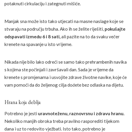
potaknuti cirkulaciju i zategnuti mišiće.
Manjak sna može isto tako utjecati na masne naslage koje se
stvaraju na području trbuha. Ako ih se želite riješiti,
pokušajte
odspavati između 6 i 8 sati,
ali pazite na to da svaku večer
krenete na spavanje u isto vrijeme.
Nikada nije bilo lako odreći se samo tako prehrambenih navika
s kojima ste počinjali i završavali dan. Sada je vrijeme da
krenete s promjenama i usvojite zdrave životne navike, koje će
vam pomoći da do željenog cilja dođete bez odlaska na dijetu.
Hrana koja deblja
Potrebno je jesti
uravnoteženu, raznovrsnu i zdravu hranu.
Nekoliko manjih obroka treba pravilno rasporediti tijekom
dana i uz to redovito vježbati. Isto tako, potrebno je