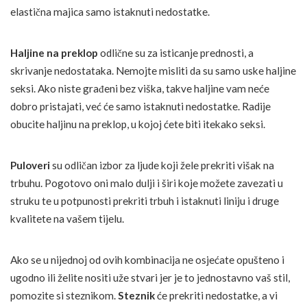
elastična majica samo istaknuti nedostatke.
Haljine na preklop
odlične su za isticanje prednosti, a
skrivanje nedostataka. Nemojte misliti da su samo uske haljine
seksi. Ako niste građeni bez viška, takve haljine vam neće
dobro pristajati, već će samo istaknuti nedostatke. Radije
obucite haljinu na preklop, u kojoj ćete biti itekako seksi.
Puloveri
su odličan izbor za ljude koji žele prekriti višak na
trbuhu. Pogotovo oni malo dulji i širi koje možete zavezati u
struku te u potpunosti prekriti trbuh i istaknuti liniju i druge
kvalitete na vašem tijelu.
Ako se u nijednoj od ovih kombinacija ne osjećate opušteno i
ugodno ili želite nositi uže stvari jer je to jednostavno vaš stil,
pomozite si steznikom.
Steznik
će prekriti nedostatke, a vi