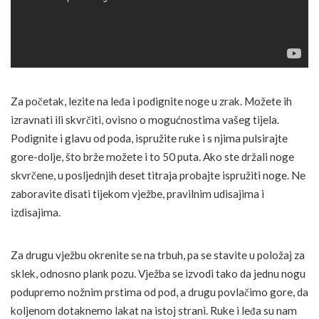
Za početak, lezite na leđa i podignite noge u zrak. Možete ih
izravnati ili skvrčiti, ovisno o mogućnostima vašeg tijela.
Podignite i glavu od poda, ispružite ruke i s njima pulsirajte
gore-dolje, što brže možete i to 50 puta. Ako ste držali noge
skvrčene, u posljednjih deset titraja probajte ispružiti noge. Ne
zaboravite disati tijekom vježbe, pravilnim udisajima i
izdisajima.
Za drugu vježbu okrenite se na trbuh, pa se stavite u položaj za
sklek, odnosno plank pozu. Vježba se izvodi tako da jednu nogu
podupremo nožnim prstima od pod, a drugu povlačimo gore, da
koljenom dotaknemo lakat na istoj strani. Ruke i leđa su nam