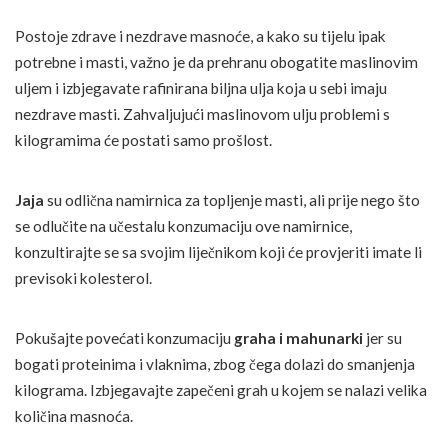
Postoje zdrave i nezdrave masnoće, a kako su tijelu ipak
potrebne i masti, važno je da prehranu obogatite maslinovim
uljem i izbjegavate rafinirana biljna ulja koja u sebi imaju
nezdrave masti. Zahvaljujući maslinovom ulju problemi s
kilogramima će postati samo prošlost.
Jaja
su odlična namirnica za topljenje masti, ali prije nego što
se odlučite na učestalu konzumaciju ove namirnice,
konzultirajte se sa svojim liječnikom koji će provjeriti imate li
previsoki kolesterol.
Pokušajte povećati konzumaciju
graha i mahunarki
jer su
bogati proteinima i vlaknima, zbog čega dolazi do smanjenja
kilograma. Izbjegavajte zapečeni grah u kojem se nalazi velika
količina masnoća.