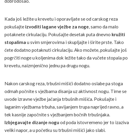
dobrodošao.
Kada još ležite u krevetu i oporavljate se od carskog reza
pokušajte
izvoditi lagane vježbe za noge
, samo da malo
potaknete cirkulaciju. Pokušajte desetak puta dnevno
kružiti
stopalima
u svim smjerovima i skupljajte i širite prste. Tako
ćete dodatno potaknuti cirkulaciju. Ako možete, pokušajte još
pogrčiti noge u koljenima dok ležite tako da vučete stopala po
krevetu, naizmjenično jednu pa drugu nogu.
Nakon carskog reza, trbušni mišići dodatno oslabe pa stoga
odmah počnite s vježbama disanja uz aktivnost nogu. Time se
uvode izravne vježbe jačanja trbušnih mišića. Pokušajte i
laganim vježbama trbuha, savijanjem trupa naprijed ravno, a
tek kasnije započnite s vježbanjem bočnih trbušnjaka.
Izbjegavajte dizanje nogu
od poda istovremeno jer to izaziva
veliki napor, a u početku su trbušni mišići jako slabi.