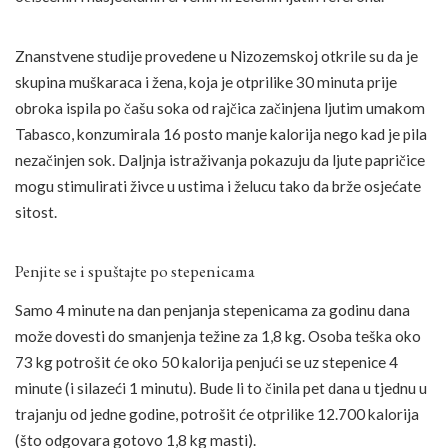
Znanstvene studije provedene u Nizozemskoj otkrile su da je
skupina muškaraca i žena, koja je otprilike 30 minuta prije
obroka ispila po čašu soka od rajčica začinjena ljutim umakom
Tabasco, konzumirala 16 posto manje kalorija nego kad je pila
nezačinjen sok. Daljnja istraživanja pokazuju da ljute papričice
mogu stimulirati živce u ustima i želucu tako da brže osjećate
sitost.
Penjite se i spuštajte po stepenicama
Samo 4 minute na dan penjanja stepenicama za godinu dana
može dovesti do smanjenja težine za 1,8 kg. Osoba teška oko
73 kg potrošit će oko 50 kalorija penjući se uz stepenice 4
minute (i silazeći 1 minutu). Bude li to činila pet dana u tjednu u
trajanju od jedne godine, potrošit će otprilike 12.700 kalorija
(što odgovara gotovo 1,8 kg masti).