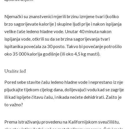
Njemački su znanstvenici mjerili brzinu izmjene tvari (koliko
brzo sagorijevate kalorije ) skupine ljudi prije i nakon ispijanja
velike čaše ledeno hladne vode. Unutar 40 minuta nakon
ispijanja vode, otkrili su da se brzina sagorijevanja tvari
ispitanika povećala za 30 posto. Takvo bi povećanje potrošilo
oko 35 000 kalorija godišnje (ili oko 4,5 kg masti).
Utažite žeđ
Pored sebe stavite čašu ledeno hladne vode i neprestano iz nje
pijuckajte tijekom cijelog dana, dolijevajući vodu kad se zagrije
ili kad ispijete čitavu čašu, i nikada nećete dehidrirati. Zašto je
to važno?
Prema istraživanju provedenu na Kalifornijskom sveučilištu,