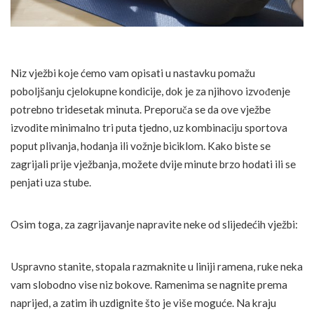
Niz vježbi koje ćemo vam opisati u nastavku pomažu
poboljšanju cjelokupne kondicije, dok je za njihovo izvođenje
potrebno tridesetak minuta. Preporuča se da ove vježbe
izvodite minimalno tri puta tjedno, uz kombinaciju sportova
poput plivanja, hodanja ili vožnje biciklom. Kako biste se
zagrijali prije vježbanja, možete dvije minute brzo hodati ili se
penjati uza stube.
Osim toga, za zagrijavanje napravite neke od slijedećih vježbi:
Uspravno stanite, stopala razmaknite u liniji ramena, ruke neka
vam slobodno vise niz bokove. Ramenima se nagnite prema
naprijed, a zatim ih uzdignite što je više moguće. Na kraju