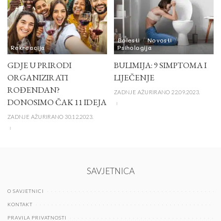
Bolesti
Novosti
Rekreacija
Psihologija
GDJE U PRIRODI
BULIMIJA: 9 SIMPTOMA I
ORGANIZIRATI
LIJEČENJE
ROĐENDAN?
ZADNJE AŽURIRANO 22.09.2023.
DONOSIMO ČAK 11 IDEJA
ZADNJE AŽURIRANO 30.12.2023.
SAVJETNICA
O SAVJETNICI
KONTAKT
PRAVILA PRIVATNOSTI