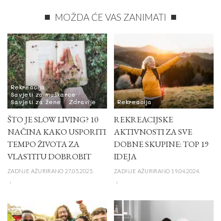
MOŽDA ĆE VAS ZANIMATI
Rekreacija
Savjeti za muškarce
Savjeti za žene
Zdravlje
Rekreacija
ŠTO JE SLOW LIVING? 10
REKREACIJSKE
NAČINA KAKO USPORITI
AKTIVNOSTI ZA SVE
TEMPO ŽIVOTA ZA
DOBNE SKUPINE: TOP 19
VLASTITU DOBROBIT
IDEJA
ZADNJE AŽURIRANO 27.05.2025.
ZADNJE AŽURIRANO 19.04.2024.