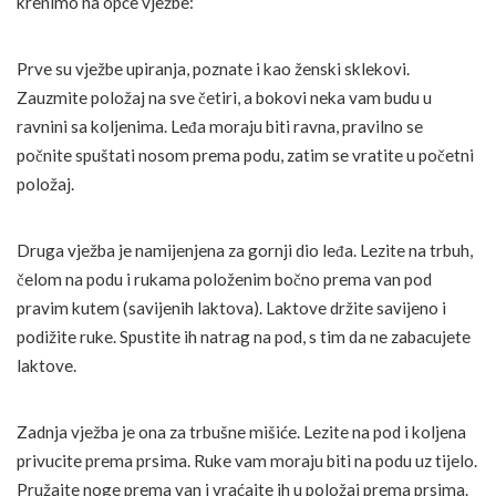
krenimo na opće vježbe:
Prve su vježbe upiranja, poznate i kao ženski sklekovi.
Zauzmite položaj na sve četiri, a bokovi neka vam budu u
ravnini sa koljenima. Leđa moraju biti ravna, pravilno se
počnite spuštati nosom prema podu, zatim se vratite u početni
položaj.
Druga vježba je namijenjena za gornji dio leđa. Lezite na trbuh,
čelom na podu i rukama položenim bočno prema van pod
pravim kutem (savijenih laktova). Laktove držite savijeno i
podižite ruke. Spustite ih natrag na pod, s tim da ne zabacujete
laktove.
Zadnja vježba je ona za trbušne mišiće. Lezite na pod i koljena
privucite prema prsima. Ruke vam moraju biti na podu uz tijelo.
Pružajte noge prema van i vraćajte ih u položaj prema prsima.