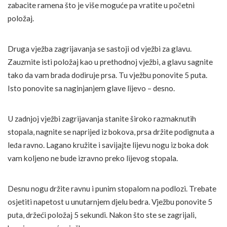
zabacite ramena što je više moguće pa vratite u početni
položaj.
Druga vježba zagrijavanja se sastoji od vježbi za glavu.
Zauzmite isti položaj kao u prethodnoj vježbi, a glavu sagnite
tako da vam brada dodiruje prsa. Tu vježbu ponovite 5 puta.
Isto ponovite sa naginjanjem glave lijevo – desno.
U zadnjoj vježbi zagrijavanja stanite široko razmaknutih
stopala, nagnite se naprijed iz bokova, prsa držite podignuta a
leđa ravno. Lagano kružite i savijajte lijevu nogu iz boka dok
vam koljeno ne bude izravno preko lijevog stopala.
Desnu nogu držite ravnu i punim stopalom na podlozi. Trebate
osjetiti napetost u unutarnjem djelu bedra. Vježbu ponovite 5
puta, držeći položaj 5 sekundi. Nakon što ste se zagrijali,