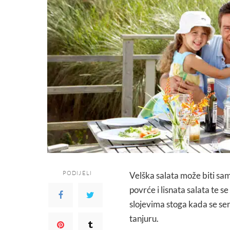
PODIJELI
Velška salata može biti sam
povrće i lisnata salata te se
slojevima stoga kada se serv
tanjuru.