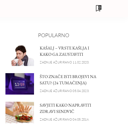
0
POPULARNO
KAŠALJ – VRSTE KAŠLJA I
KAKO GA ZAUSTAVITI
ZADNJE AŽURIRANO 11.02.2020.
ŠTO ZNAČE ISTI BROJEVI NA
SATU? (24 TUMAČENJA)
ZADNJE AŽURIRANO 05.04.2023.
SAVJETI KAKO NAPRAVITI
ZDRAVI SENDVIČ
ZADNJE AŽURIRANO 04.05.2016.