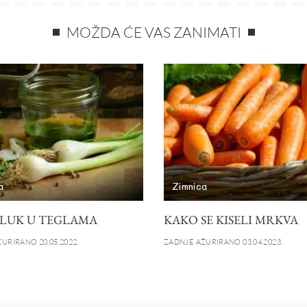
MOŽDA ĆE VAS ZANIMATI
a
Zimnica
I LUK U TEGLAMA
KAKO SE KISELI MRKVA
URIRANO 20.05.2022.
ZADNJE AŽURIRANO 03.04.2023.