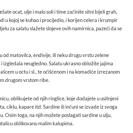
ate ocat, ulje i malo soli i time začinite sitni bijeli grah,
odi u kojoj se kuhao i procijedio, i korijen celera i krumpir
jelu za salatu slažete slojeve ovih namirnica, pazeći da se
u od matovilca, endivije, ili neku drugu vrstu zelene
 i izgledala neugledno. Salatu ukrasno obložite jajima
vlašcem u octu i sl., te očišćenom i na komadiće izrezanom
kom drugom vrstom ribe.
cu, oblikujete od njih ringlice, koje dodajete u usitnjeni
a, ciklu, kapare itd. Sardine ili inčuni se izvade iz svoga
žu. Osim toga, na njih možete poslagati sardine u ulju,
rhtalicu oblikovanu malim kalupima.