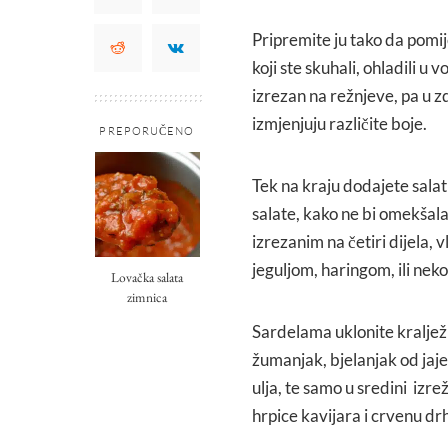
Pripremite ju tako da pomiješ
koji ste skuhali, ohladili u v
izrezan na režnjeve, pa u zd
izmjenjuju različite boje.
PREPORUČENO
Tek na kraju dodajete salat
salate, kako ne bi omekšala
izrezanim na četiri dijela, 
jeguljom, haringom, ili ne
Lovačka salata
zimnica
Sardelama uklonite kralježni
žumanjak, bjelanjak od jajet
ulja, te samo u sredini izre
hrpice kavijara i crvenu d