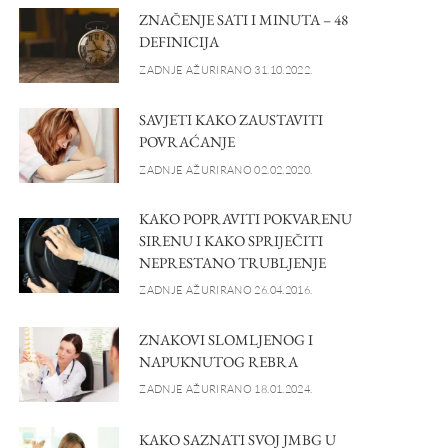
ZNAČENJE SATI I MINUTA – 48
DEFINICIJA
ZADNJE AŽURIRANO 31.10.2022.
SAVJETI KAKO ZAUSTAVITI
POVRAĆANJE
ZADNJE AŽURIRANO 02.02.2020.
KAKO POPRAVITI POKVARENU
SIRENU I KAKO SPRIJEČITI
NEPRESTANO TRUBLJENJE
ZADNJE AŽURIRANO 26.04.2016.
ZNAKOVI SLOMLJENOG I
NAPUKNUTOG REBRA
ZADNJE AŽURIRANO 18.01.2024.
KAKO SAZNATI SVOJ JMBG U