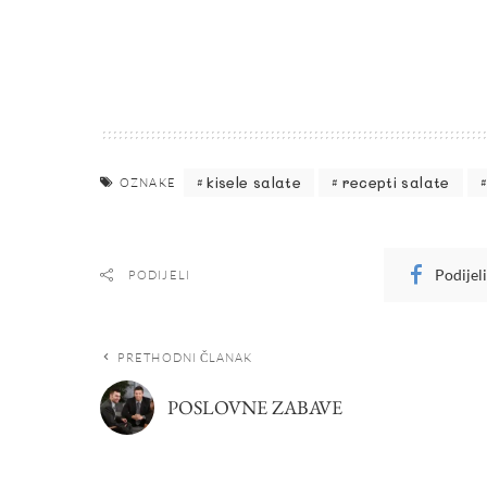
kisele salate
recepti salate
OZNAKE
Podijel
PODIJELI
PRETHODNI ČLANAK
POSLOVNE ZABAVE