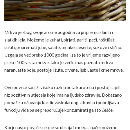
Mrkva je zbog svoje arome pogodna za pripremu slanih i
slatkih jela. Možemo je kuhati, pirjati, pariti, peći, roštiljati,
sušiti, pripremati juhe, salate, umake, deserte, sokove i slično.
Uzgaja se već preko 1000 godina i za to je vrijeme razvijeno
preko 100 vrsta mrkve. Iako je većini nas poznata mrkva
narančaste boje, postoje i žute, crvene, ljubičaste i crne mrkve.
Ovo povrće sadrži visoku razinu beta karotena i postoji cijeli
niz pozitivnih utjecaja koje ima na ljudsko zdravlje. Dokazano
pomaže u očuvanju kardiovaskularnog zdravlja i poboljšava
funkciju vida pa se preporučuje konzumirati ga što češće.
Korjenasto povrće, u koje se ubraja i mrkva, inače možemo