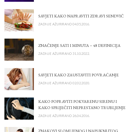
SAVJETI KAKO NAPRAVITI ZDRAVI SENDVIČ
ZADNJE AŽURIRANO 04.05.2016.
ZNAČENJE SATI I MINUTA – 48 DEFINICIJA
ZADNJE AŽURIRANO 31.10.2022.
SAVJETI KAKO ZAUSTAVITI POVRAĆANJE
ZADNJE AŽURIRANO 02.02.2020.
KAKO POPRAVITI POKVARENU SIRENU I
KAKO SPRIJEČITI NEPRESTANO TRUBLJENJE
ZADNJE AŽURIRANO 26.04.2016.
ZNAKOVI SLOMLJENOG I NAPUKNUTOG