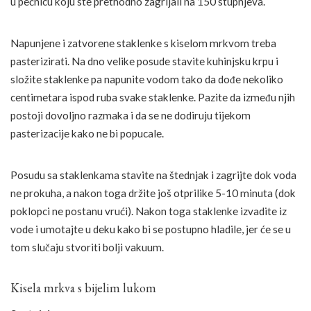
u pećnicu koju ste prethodno zagrijali na 150 stupnjeva.
Napunjene i zatvorene staklenke s kiselom mrkvom treba
pasterizirati. Na dno velike posude stavite kuhinjsku krpu i
složite staklenke pa napunite vodom tako da dođe nekoliko
centimetara ispod ruba svake staklenke. Pazite da između njih
postoji dovoljno razmaka i da se ne dodiruju tijekom
pasterizacije kako ne bi popucale.
Posudu sa staklenkama stavite na štednjak i zagrijte dok voda
ne prokuha, a nakon toga držite još otprilike 5-10 minuta (dok
poklopci ne postanu vrući). Nakon toga staklenke izvadite iz
vode i umotajte u deku kako bi se postupno hladile, jer će se u
tom slučaju stvoriti bolji vakuum.
Kisela mrkva s bijelim lukom