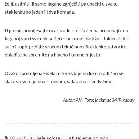
želji, usitniti ili samo lagano zgnječiti pa ubaciti u svaku
staklenku po jedan ili dva komada.
U posudi pomiješajte ocat, vodu, sol i šećer pa prokuhajte na
laganoj vatri sve dok se šećer ne otopi. Sadržaj staklenki dok
su još tople prelijte vrućom tekućinom. Staklenke zatvorite,
ohladite pa spremite na hladno i tamno mjesto.
Ovako spremljena kisela mrkva s bijelim lukom odlično se
slaže sa svim jelima – mesom, salatama i sendvičima.
Autor: A.V., Foto: jackmac34/Pixabay
kisele salate
kiseljenje povrća
OZNAKE