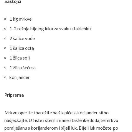
Sastojci
1 kg mrkve
1-2 režnja bijelog luka za svaku staklenku
2 šalice vode
1 šalica octa
1 žlica soli
1 žlica šećera
korijander
Priprema
Mrkvu operite i narežite na štapiće, a korijander sitno
nasjeckajte. U čiste i sterilizirane staklenke dodajte mrkvu
pomiješanu s korijanderom i bijeli luk. Bijeli luk možete, po