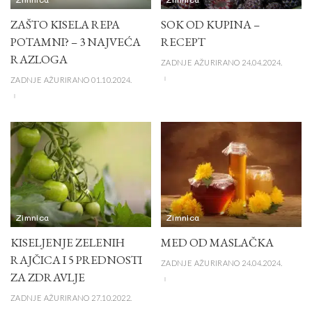
ZAŠTO KISELA REPA
SOK OD KUPINA –
POTAMNI? – 3 NAJVEĆA
RECEPT
RAZLOGA
ZADNJE AŽURIRANO 24.04.2024.
ZADNJE AŽURIRANO 01.10.2024.
Zimnica
Zimnica
KISELJENJE ZELENIH
MED OD MASLAČKA
RAJČICA I 5 PREDNOSTI
ZADNJE AŽURIRANO 24.04.2024.
ZA ZDRAVLJE
ZADNJE AŽURIRANO 27.10.2022.