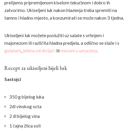
prelijemo pripremljenom kiselom tekućinom i dobro ih
zatvorimo. Ukiseljeni luk nakon hlađenja treba spremiti na
tamno i hladno mjesto, a konzumirati se može nakon 3 tjedna.
Ukiseljeni luk možete poslužiti uz salate s vrhnjem i
majonezom ili različita hladna predjela, a odlično se slaže i s
gulašem
,
jelima od divljači
ili
mesom u umacima
.
Recept za ukiseljeni bijeli luk
Sastojci
350 g bijelog luka
2dl vinskog octa
2 dl bijelog vina
1 čajna žlica soli