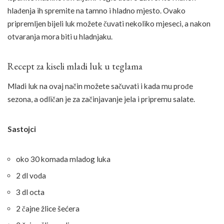
hlađenja ih spremite na tamno i hladno mjesto. Ovako
pripremljen bijeli luk možete čuvati nekoliko mjeseci, a nakon
otvaranja mora biti u hladnjaku.
Recept za kiseli mladi luk u teglama
Mladi luk na ovaj način možete sačuvati i kada mu prođe
sezona, a odličan je za začinjavanje jela i pripremu salate.
Sastojci
oko 30 komada mladog luka
2 dl voda
3 dl octa
2 čajne žlice šećera