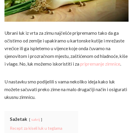
Ubrani luk iz vrta za zimu najčešće pripremamo tako da ga
očistimo od zemlje i upakiramo u kartonske kutije i mrežaste
vrećice ili ga ispletemo u vijence koje onda čuvamo na
sjenovitom i prozračnom mjestu, zaštićenom od hladnoće, kiše
i vlage. No, luk možemo iskoristiti i za
pripremanje zimnice
.
U nastavku smo podijelili s vama nekoliko ideja kako luk
možete sačuvati preko zime na malo drugačiji način i osigurati
ukusnu zimnicu.
Sažetak
sakrij
Recept za kiseli luk u teglama