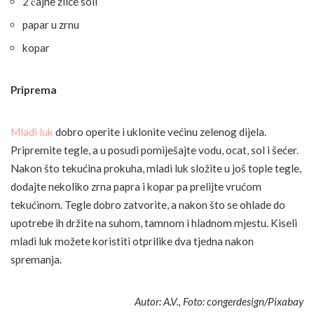
2 čajne žlice soli
papar u zrnu
kopar
Priprema
Mladi luk
dobro operite i uklonite većinu zelenog dijela.
Pripremite tegle, a u posudi pomiješajte vodu, ocat, sol i šećer.
Nakon što tekućina prokuha, mladi luk složite u još tople tegle,
dodajte nekoliko zrna papra i kopar pa prelijte vrućom
tekućinom. Tegle dobro zatvorite, a nakon što se ohlade do
upotrebe ih držite na suhom, tamnom i hladnom mjestu. Kiseli
mladi luk možete koristiti otprilike dva tjedna nakon
spremanja.
Autor: A.V., Foto: congerdesign/Pixabay