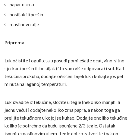
papar u zrnu
bosiljak ili peršin
maslinovo ulje
Priprema
Luk očistite i ogulite, a u posudi pomiješajte ocat, vino, sitno
sjeckani peršin ili bosiljak (što vam više odgovara) i sol. Kad
tekućina prokuha, dodajte očišćeni bijeli luk i kuhajte još pet
minuta na laganoj temperaturi.
Luk izvadite iz tekućine, složite u tegle (nekoliko manjih ili
jednu veću) i dodajte nekoliko zrna papra, a nakon toga ga
prelijte tekućinom u kojoj se kuhao. Dodajte onoliko tekućine
koliko je potrebno da budu ispunjene 2/3 tegle. Ostatak
ispunite maslinovim uljem. Tegle dobro zatvorite i nakon