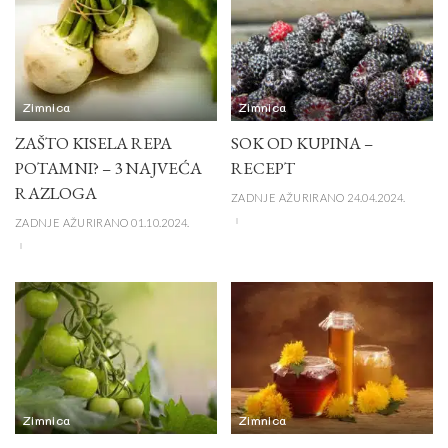
Zimnica
Zimnica
ZAŠTO KISELA REPA
SOK OD KUPINA –
POTAMNI? – 3 NAJVEĆA
RECEPT
RAZLOGA
ZADNJE AŽURIRANO 24.04.2024.
ZADNJE AŽURIRANO 01.10.2024.
Zimnica
Zimnica