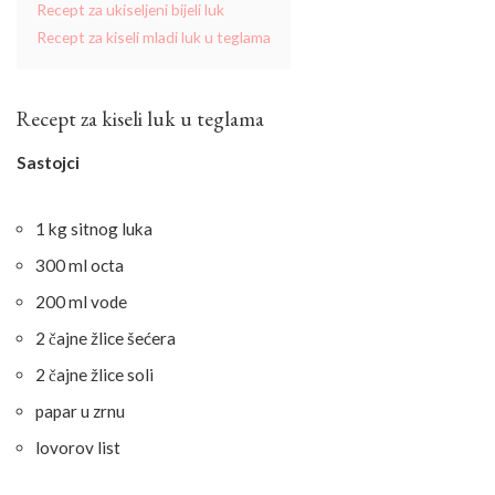
Recept za ukiseljeni bijeli luk
Recept za kiseli mladi luk u teglama
Recept za kiseli luk u teglama
Sastojci
1 kg sitnog luka
300 ml octa
200 ml vode
2 čajne žlice šećera
2 čajne žlice soli
papar u zrnu
lovorov list