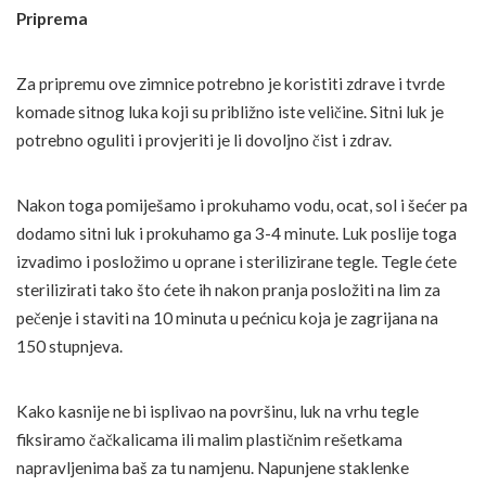
Priprema
Za pripremu ove zimnice potrebno je koristiti zdrave i tvrde
komade sitnog luka koji su približno iste veličine. Sitni luk je
potrebno oguliti i provjeriti je li dovoljno čist i zdrav.
Nakon toga pomiješamo i prokuhamo vodu, ocat, sol i šećer pa
dodamo sitni luk i prokuhamo ga 3-4 minute. Luk poslije toga
izvadimo i posložimo u oprane i sterilizirane tegle. Tegle ćete
sterilizirati tako što ćete ih nakon pranja posložiti na lim za
pečenje i staviti na 10 minuta u pećnicu koja je zagrijana na
150 stupnjeva.
Kako kasnije ne bi isplivao na površinu, luk na vrhu tegle
fiksiramo čačkalicama ili malim plastičnim rešetkama
napravljenima baš za tu namjenu. Napunjene staklenke