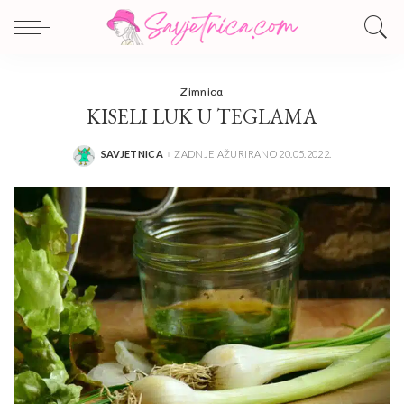
Zimnica
KISELI LUK U TEGLAMA
SAVJETNICA
ZADNJE AŽURIRANO 20.05.2022.
POSTED
BY