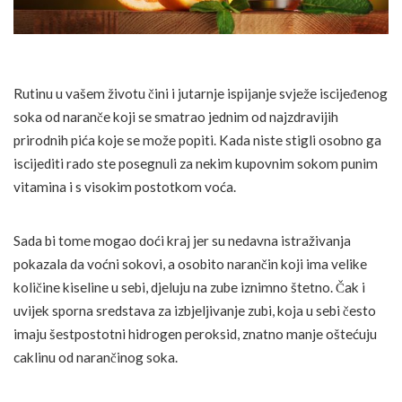
Rutinu u vašem životu čini i jutarnje ispijanje svježe iscijeđenog
soka od naranče koji se smatrao jednim od najzdravijih
prirodnih pića koje se može popiti. Kada niste stigli osobno ga
iscijediti rado ste posegnuli za nekim kupovnim sokom punim
vitamina i s visokim postotkom voća.
Sada bi tome mogao doći kraj jer su nedavna istraživanja
pokazala da voćni sokovi, a osobito narančin koji ima velike
količine kiseline u sebi, djeluju na zube iznimno štetno. Čak i
uvijek sporna sredstava za izbjeljivanje zubi, koja u sebi često
imaju šestpostotni hidrogen peroksid, znatno manje oštećuju
caklinu od narančinog soka.