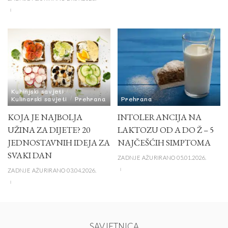
Kuhinjski savjeti
Kulinarski savjeti
Prehrana
Prehrana
KOJA JE NAJBOLJA
INTOLERANCIJA NA
UŽINA ZA DIJETE? 20
LAKTOZU OD A DO Ž – 5
JEDNOSTAVNIH IDEJA ZA
NAJČEŠĆIH SIMPTOMA
SVAKI DAN
ZADNJE AŽURIRANO 05.01.2026.
ZADNJE AŽURIRANO 03.04.2026.
SAVJETNICA