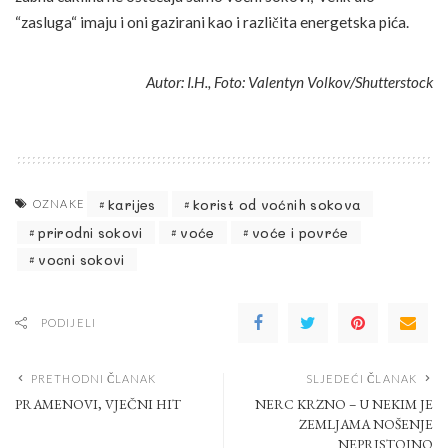
“zasluga“ imaju i oni gazirani kao i različita energetska pića.
Autor: I.H., Foto: Valentyn Volkov/Shutterstock
karijes
korist od voćnih sokova
OZNAKE
prirodni sokovi
voće
voće i povrće
vocni sokovi
PODIJELI
PRETHODNI ČLANAK
SLJEDEĆI ČLANAK
PRAMENOVI, VJEČNI HIT
NERC KRZNO – U NEKIM JE
ZEMLJAMA NOŠENJE
NEPRISTOJNO