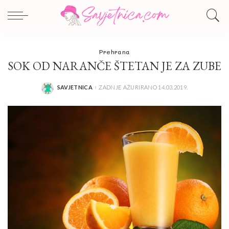
Prehrana
SOK OD NARANČE ŠTETAN JE ZA ZUBE
SAVJETNICA
ZADNJE AŽURIRANO 14.03.2019.
POSTED
BY