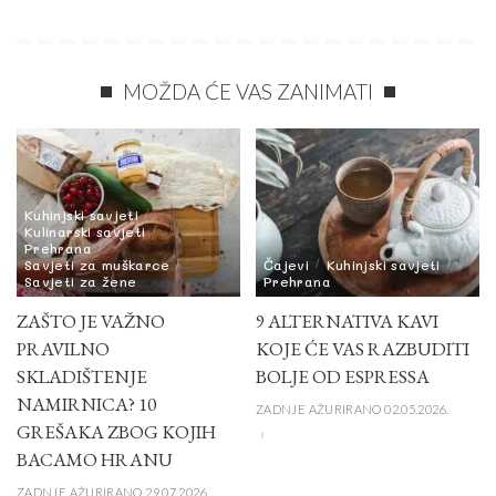
MOŽDA ĆE VAS ZANIMATI
Kuhinjski savjeti
Kulinarski savjeti
Prehrana
Savjeti za muškarce
Čajevi
Kuhinjski savjeti
Savjeti za žene
Prehrana
ZAŠTO JE VAŽNO
9 ALTERNATIVA KAVI
PRAVILNO
KOJE ĆE VAS RAZBUDITI
SKLADIŠTENJE
BOLJE OD ESPRESSA
NAMIRNICA? 10
ZADNJE AŽURIRANO 02.05.2026.
GREŠAKA ZBOG KOJIH
BACAMO HRANU
ZADNJE AŽURIRANO 29.07.2026.