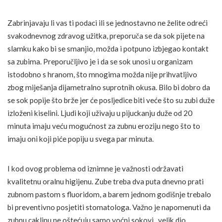
Zabrinjavaju li vas ti podaci ili se jednostavno ne želite odreći
svakodnevnog zdravog užitka, preporuča se da sok pijete na
slamku kako bi se smanjio, možda i potpuno izbjegao kontakt
sa zubima. Preporučljivo je i da se sok unosi u organizam
istodobno s hranom, što mnogima možda nije prihvatljivo
zbog miješanja dijametralno suprotnih okusa. Bilo bi dobro da
se sok popije što brže jer će posljedice biti veće što su zubi duže
izloženi kiselini. Ljudi koji uživaju u pijuckanju duže od 20
minuta imaju veću mogućnost za zubnu eroziju nego što to
imaju oni koji piće popiju u svega par minuta.
I kod ovog problema od iznimne je važnosti održavati
kvalitetnu oralnu higijenu. Zube treba dva puta dnevno prati
zubnom pastom s fluoridom, a barem jednom godišnje trebalo
bi preventivno posjetiti stomatologa. Važno je napomenuti da
zubnu caklinu ne oštećuju samo voćni sokovi, velik dio