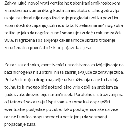
Zahvaljujući novoj vrsti vertikalnog skeniranja mikroskopom,
znanstvenici s američkog Eastman instituta oralnog zdravlja
uspjeli su detaljnije nego ikad prije pregledati veliku površinu
zuba i došli do zapanjujućih rezultata. Kiselina narančinog soka
toliko je jaka da nagriza zube i smanjuje tvrdoću cakline za čak
80%. Nagrižena i oslabljenja caklina može ubrzati trošenje
zuba i znatno povećati rizik od pojave karijesa.
Za razliku od soka, znanstvenici u sredstvima za izbjeljivanje na
bazi hidrogena nisu otkrili ništa zabrinjavajuće za zdravlje zuba.
Pokažu li brojna druga najavljena istraživanja da je ta tvrdnja
točna, to bi mogao biti potencijalno vrlo ozbiljan problem za
ljude svakodnevno piju narančin sok. Paralelno s istraživanjima
o štetnosti soka traju i ispitivanja o tome kako spriječiti
eventualne posljedice po zube. Tako postoje naznake da više
razine fluorida mogu pomoći u nastojanju da se smanji
propadanje zuba.