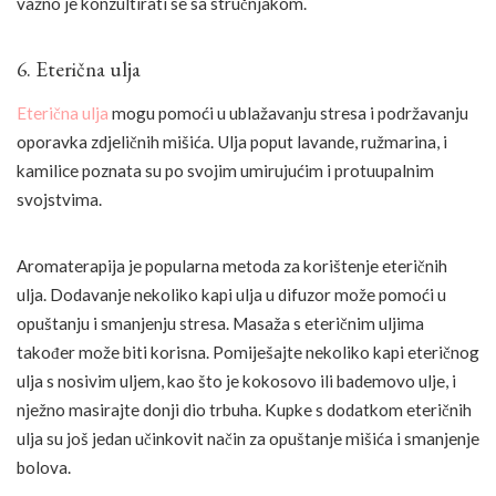
važno je konzultirati se sa stručnjakom.
6. Eterična ulja
Eterična ulja
mogu pomoći u ublažavanju stresa i podržavanju
oporavka zdjeličnih mišića. Ulja poput lavande, ružmarina, i
kamilice poznata su po svojim umirujućim i protuupalnim
svojstvima.
Aromaterapija je popularna metoda za korištenje eteričnih
ulja. Dodavanje nekoliko kapi ulja u difuzor može pomoći u
opuštanju i smanjenju stresa. Masaža s eteričnim uljima
također može biti korisna. Pomiješajte nekoliko kapi eteričnog
ulja s nosivim uljem, kao što je kokosovo ili bademovo ulje, i
nježno masirajte donji dio trbuha. Kupke s dodatkom eteričnih
ulja su još jedan učinkovit način za opuštanje mišića i smanjenje
bolova.