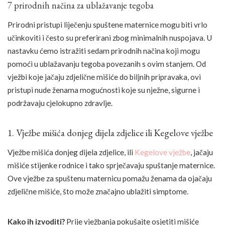
7 prirodnih načina za ublažavanje tegoba
Prirodni pristupi liječenju spuštene maternice mogu biti vrlo
učinkoviti i često su preferirani zbog minimalnih nuspojava. U
nastavku ćemo istražiti sedam prirodnih načina koji mogu
pomoći u ublažavanju tegoba povezanih s ovim stanjem. Od
vježbi koje jačaju zdjelične mišiće do biljnih pripravaka, ovi
pristupi nude ženama mogućnosti koje su nježne, sigurne i
podržavaju cjelokupno zdravlje.
1. Vježbe mišića donjeg dijela zdjelice ili Kegelove vježbe
Vježbe mišića donjeg dijela zdjelice, ili
Kegelove vježbe
, jačaju
mišiće stijenke rodnice i tako sprječavaju spuštanje maternice.
Ove vježbe za spuštenu maternicu pomažu ženama da ojačaju
zdjelične mišiće, što može značajno ublažiti simptome.
Kako ih izvoditi?
Prije vježbanja pokušajte osjetiti mišiće