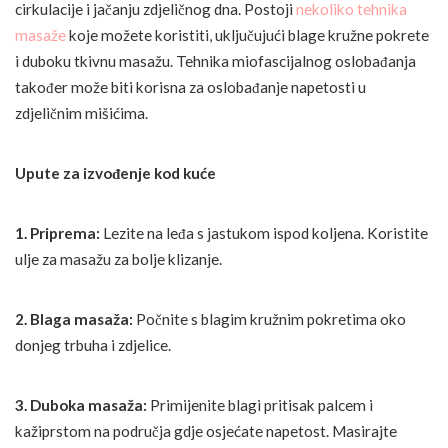
cirkulacije i jačanju zdjeličnog dna. Postoji
nekoliko tehnika
masaže
koje možete koristiti, uključujući blage kružne pokrete
i duboku tkivnu masažu. Tehnika miofascijalnog oslobađanja
također može biti korisna za oslobađanje napetosti u
zdjeličnim mišićima.
Upute za izvođenje kod kuće
1. Priprema:
Lezite na leđa s jastukom ispod koljena. Koristite
ulje za masažu za bolje klizanje.
2. Blaga masaža:
Počnite s blagim kružnim pokretima oko
donjeg trbuha i zdjelice.
3. Duboka masaža:
Primijenite blagi pritisak palcem i
kažiprstom na područja gdje osjećate napetost. Masirajte