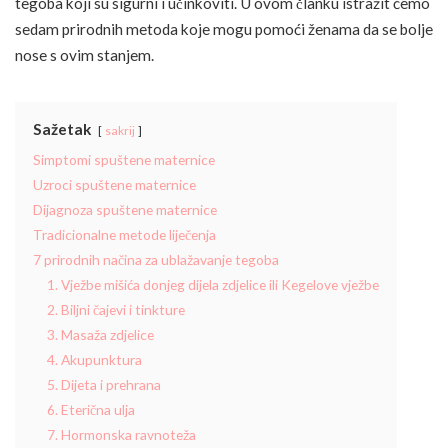
tegoba koji su sigurni i učinkoviti. U ovom članku istražit ćemo
sedam prirodnih metoda koje mogu pomoći ženama da se bolje
nose s ovim stanjem.
Sažetak
sakrij
Simptomi spuštene maternice
Uzroci spuštene maternice
Dijagnoza spuštene maternice
Tradicionalne metode liječenja
7 prirodnih načina za ublažavanje tegoba
1. Vježbe mišića donjeg dijela zdjelice ili Kegelove vježbe
2. Biljni čajevi i tinkture
3. Masaža zdjelice
4. Akupunktura
5. Dijeta i prehrana
6. Eterična ulja
7. Hormonska ravnoteža