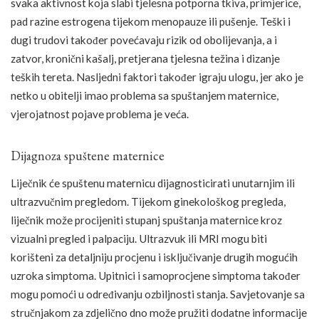
svaka aktivnost koja slabi tjelesna potporna tkiva, primjerice,
pad razine estrogena tijekom menopauze ili pušenje. Teški i
dugi trudovi također povećavaju rizik od obolijevanja, a i
zatvor, kronični kašalj, pretjerana tjelesna težina i dizanje
teških tereta. Nasljedni faktori također igraju ulogu, jer ako je
netko u obitelji imao problema sa spuštanjem maternice,
vjerojatnost pojave problema je veća.
Dijagnoza spuštene maternice
Liječnik će spuštenu maternicu dijagnosticirati unutarnjim ili
ultrazvučnim pregledom. Tijekom ginekološkog pregleda,
liječnik može procijeniti stupanj spuštanja maternice kroz
vizualni pregled i palpaciju. Ultrazvuk ili MRI mogu biti
korišteni za detaljniju procjenu i isključivanje drugih mogućih
uzroka simptoma. Upitnici i samoprocjene simptoma također
mogu pomoći u određivanju ozbiljnosti stanja. Savjetovanje sa
stručnjakom za zdjelično dno može pružiti dodatne informacije