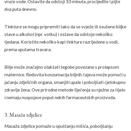
vruće vode. Ostavite da odstoji 10 minuta, procijedite i pijte
dva puta dnevno.
Tinkture se mogu pripremiti tako da se svježe ili osušene biljke
stave u alkohol (npr. votku) i ostave da odstoje nekoliko
tjedana. Koristite nekoliko kapi tinkture razrijeđene u vodi,
prema uputama travara.
Bilje može značajno olakšati tegobe povezane s prolapsom
maternice. Redovita konzumacija biljnih čajeva može pomoći u
jačanju zdjeličnih organa, smanjiti upale i poboljšati cjelokupno
zdravlje žena. Ove prirodne metode liječenja su nježne za tijelo
i nemaju nuspojave poput nekih farmaceutskih proizvoda.
3. Masaža zdjelice
Masaža zdjelice pomaže u opuštanju mišića, poboljšanju