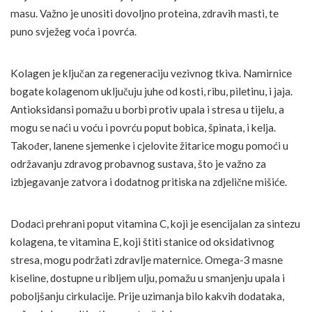
masu. Važno je unositi dovoljno proteina, zdravih masti, te
puno svježeg voća i povrća.
Kolagen je ključan za regeneraciju vezivnog tkiva. Namirnice
bogate kolagenom uključuju juhe od kosti, ribu, piletinu, i jaja.
Antioksidansi pomažu u borbi protiv upala i stresa u tijelu, a
mogu se naći u voću i povrću poput bobica, špinata, i kelja.
Također, lanene sjemenke i cjelovite žitarice mogu pomoći u
održavanju zdravog probavnog sustava, što je važno za
izbjegavanje zatvora i dodatnog pritiska na zdjelične mišiće.
Dodaci prehrani poput vitamina C, koji je esencijalan za sintezu
kolagena, te vitamina E, koji štiti stanice od oksidativnog
stresa, mogu podržati zdravlje maternice. Omega-3 masne
kiseline, dostupne u ribljem ulju, pomažu u smanjenju upala i
poboljšanju cirkulacije. Prije uzimanja bilo kakvih dodataka,