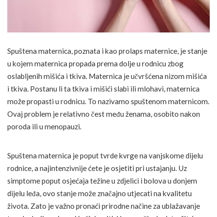
Spuštena maternica, poznata i kao prolaps maternice, je stanje
u kojem maternica propada prema dolje u rodnicu zbog
oslabljenih mišića i tkiva. Maternica je učvršćena nizom mišića
i tkiva. Postanu li ta tkiva i mišići slabi ili mlohavi, maternica
može propasti u rodnicu. To nazivamo spuštenom maternicom.
Ovaj problem je relativno čest među ženama, osobito nakon
poroda ili u menopauzi.
Spuštena maternica je poput tvrde kvrge na vanjskome dijelu
rodnice, a najintenzivnije ćete je osjetiti pri ustajanju. Uz
simptome poput osjećaja težine u zdjelici i bolova u donjem
dijelu leđa, ovo stanje može značajno utjecati na kvalitetu
života. Zato je važno pronaći prirodne načine za ublažavanje