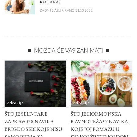
KORAKA?
ZADNJE AŽURIRANO 31.10.2022.
MOŽDA ĆE VAS ZANIMATI
Zdravlje
Zdravlje
ŠTO JE SELF-CARE
ŠTO JE HORMONSKA
ZAPRAVO? 8 NAVIKA
RAVNOTEŽA? 7 NAVIKA
BRIGE O SEBI KOJE NISU
KOJE JOJ POMAŽU U
SAMO PJENA ZA
SVAKOJ ŽIVOTNOJ DOBI