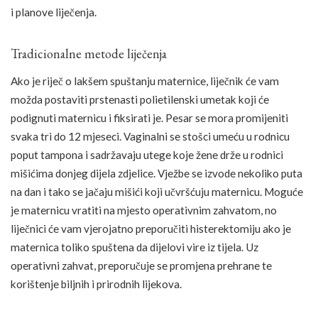
i planove liječenja.
Tradicionalne metode liječenja
Ako je riječ o lakšem spuštanju maternice, liječnik će vam
možda postaviti prstenasti polietilenski umetak koji će
podignuti maternicu i fiksirati je. Pesar se mora promijeniti
svaka tri do 12 mjeseci. Vaginalni se stošci umeću u rodnicu
poput tampona i sadržavaju utege koje žene drže u rodnici
mišićima donjeg dijela zdjelice. Vježbe se izvode nekoliko puta
na dan i tako se jačaju mišići koji učvršćuju maternicu. Moguće
je maternicu vratiti na mjesto operativnim zahvatom, no
liječnici će vam vjerojatno preporučiti histerektomiju ako je
maternica toliko spuštena da dijelovi vire iz tijela. Uz
operativni zahvat, preporučuje se promjena prehrane te
korištenje biljnih i prirodnih lijekova.