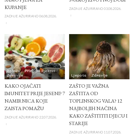
KUPANJE
ZADNJE AŽURIRANO 03.08.2026.
ZADNJE AŽURIRANO 06.08.2026.
Bolesti
Prirodni lijekovi
Zdravlje
Ljepota
Zdravlje
KAKO OJAČATI
ZAŠTO JE VAŽNA
IMUNITET PRIJE JESENI? 7
ZAŠTITA OD
NAMIRNICA KOJE
TOPLINSKOG VALA? 12
ZAISTA POMAŽU
NAJBOLJIH NAČINA
KAKO ZAŠTITITI DJECU I
ZADNJE AŽURIRANO 22.07.2026.
STARIJE
ZADNJE AŽURIRANO 11.07.2026.