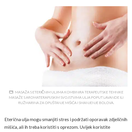
MASAŽA S ETERIČNIM ULJIMA KOMBINIRA TERAPEUTSKE TEHNIKE
MASAŽE S AROMATERAPIJSKIM SVOJSTVIMA ULJA POPUT LAVANDE ILI
RUŽMARINA ZA OPUŠTANJE MIŠIĆA I SMANJENJE BOLOVA.
Eterična ulja mogu smanjiti stres i podržati oporavak zdjeličnih
mišića, ali ih treba koristiti s oprezom. Uvijek koristite