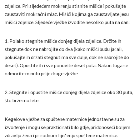
zdjelice. Pri sljedećem mokrenju stisnite mišiće i pokušajte
zaustaviti mokraćni mlaz. Mišići kojima ga zaustavljate jesu
mišići zdjelice. Sljedeće vježbe izvodite nekoliko puta na dan:
1. Polako stegnite mišiće donjeg dijela zdjelice. Držite ih
stegnute dok ne nabrojite do dva (kako mišići budu jačali,
pokušajte ih držati stegnutima sve dulje, dok ne nabrojite do
deset). Opustite ih i sve ponovite deset puta. Nakon toga se
odmorite minutu prije druge vježbe.
2. Stegnite i opustite mišiće donjeg dijela zdjelice oko 30 puta,
što brže možete.
Kegelove vježbe za spuštene maternice jednostavne su za
izvođenje i mogu se prakticirati bilo gdje, pridonoseći boljem
zdravlju žena i prirodnom liječenju spuštene maternice.