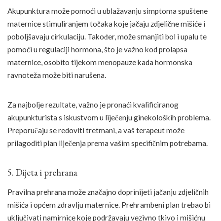
Akupunktura može pomoći u ublažavanju simptoma spuštene
maternice stimuliranjem točaka koje jačaju zdjelične mišiće i
poboljšavaju cirkulaciju. Također, može smanjiti bol i upalu te
pomoći u regulaciji hormona, što je važno kod prolapsa
maternice, osobito tijekom menopauze kada hormonska
ravnoteža može biti narušena.
Za najbolje rezultate, važno je pronaći kvalificiranog
akupunkturista s iskustvom u liječenju ginekoloških problema.
Preporučaju se redoviti tretmani, a vaš terapeut može
prilagoditi plan liječenja prema vašim specifičnim potrebama.
5. Dijeta i prehrana
Pravilna prehrana može značajno doprinijeti jačanju zdjeličnih
mišića i općem zdravlju maternice. Prehrambeni plan trebao bi
uključivati namirnice koje podržavaju vezivno tkivo i mišićnu