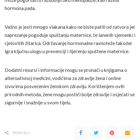
može pogoršati u razdoblju oko menopauze, kad razina
hormona pada.
Važno je jesti mnogo vlakana kako ne biste patili od zatvora jer
naprezanje pogoduje spuštanju maternice, te lanenih sjemenki i
cjelovitih žitarica. Održavanje hormonalne ravnoteže također
igra ključnu ulogu u prevenciji i liječenju spuštene maternice.
Dodatni resursi i informacije mogu se pronaći u knjigama o
alternativnoj medicini, vodičima za zdravlje žena i online
izvorima posvećenim ženskom zdravlju. Korištenjem ovih
prirodnih metoda, žene mogu postići bolje zdravlje i osjećati se
sigurnije i snažnije u svom tijelu.
PODIJELI