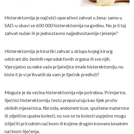
Histerektomija je najčešći operativni zahvat u žena: samo u
SAD-u obavi se 600 000 histerektomija na godinu. No je li taj
zahvat nužan ili je jednostavno najjednostavnije rješenje?
Histerektomija je kirurški zahvat u sklopu kojeg kirurg
odstrani dio ženinih reproduktivnih organa ili sve njih.
Vjerojatno su neke vaše prijateljice imale histerektomiju, no
biste li je vi prihvatili da vam je liječnik predloži?
Moguće je da većina histerektomija nije potrebna. Primjerice,
liječnici histerektomiju često preporučuju kao lijek protiv
obilnih mjesečnica, fibroida, endometrioze, spuštene maternice
ili zdjelične upalne bolesti, no sve se te bolesti uspješno mogu
izliječiti prirodnim načinom ili kojime drugim konvencionalnim
načinom liječenja.