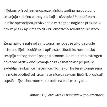
Tijekom prirodne menopauze jajnici s godinama postupno
smanjuju količinu estrogena koji proizvode. Uklone li vam
jajnike operacijom, proizvodnja estrogena naglo se prekida. U
nekim je slučajevima to fizički i emotivno šokantno iskustvo.
Ženama koje pate od simptoma menopauze u koju su ušle
prirodno liječnik obično propiše supstitucijsku hormonsku
terapiju estrogenom i progesteronom. Naime, samo estrogen
povećao bi rizik obolijevanja od raka maternice jer potiče
zadebljanje sluznice maternice. No, nakon histerektomije žena
ne može oboljeti od raka maternice pa će vam liječnik propisati
supstitucijsku hormonsku terapiju na bazi estrogena.
Autor: S.G., Foto: Jacek Chabraszews/Shutterstock