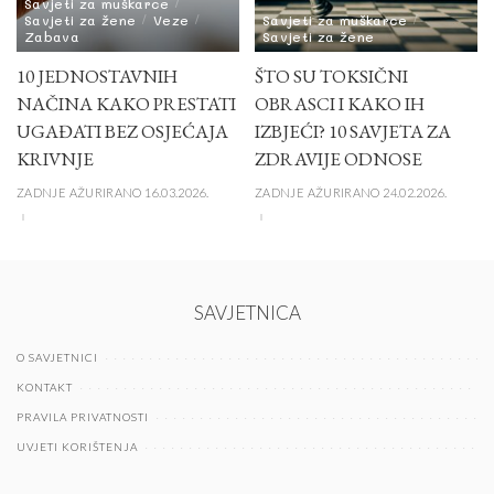
Savjeti za muškarce
Savjeti za žene
Veze
Savjeti za muškarce
Zabava
Savjeti za žene
10 JEDNOSTAVNIH
ŠTO SU TOKSIČNI
NAČINA KAKO PRESTATI
OBRASCI I KAKO IH
UGAĐATI BEZ OSJEĆAJA
IZBJEĆI? 10 SAVJETA ZA
KRIVNJE
ZDRAVIJE ODNOSE
ZADNJE AŽURIRANO 16.03.2026.
ZADNJE AŽURIRANO 24.02.2026.
SAVJETNICA
O SAVJETNICI
KONTAKT
PRAVILA PRIVATNOSTI
UVJETI KORIŠTENJA