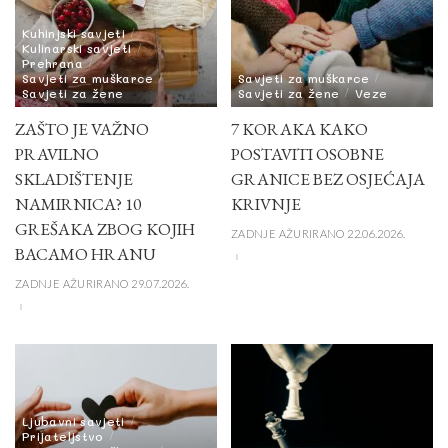
Kuhinjski savjeti
Kulinarski savjeti
Prehrana
Savjeti za muškarce
Savjeti za muškarce
Savjeti za žene
Savjeti za žene
Veze
ZAŠTO JE VAŽNO
7 KORAKA KAKO
PRAVILNO
POSTAVITI OSOBNE
SKLADIŠTENJE
GRANICE BEZ OSJEĆAJA
NAMIRNICA? 10
KRIVNJE
GREŠAKA ZBOG KOJIH
ZADNJE AŽURIRANO 22.06.2026.
BACAMO HRANU
ZADNJE AŽURIRANO 29.07.2026.
Ljubavni savjeti
Prijateljstvo