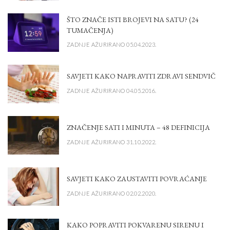
ŠTO ZNAČE ISTI BROJEVI NA SATU? (24
TUMAČENJA)
ZADNJE AŽURIRANO 05.04.2023.
SAVJETI KAKO NAPRAVITI ZDRAVI SENDVIČ
ZADNJE AŽURIRANO 04.05.2016.
ZNAČENJE SATI I MINUTA – 48 DEFINICIJA
ZADNJE AŽURIRANO 31.10.2022.
SAVJETI KAKO ZAUSTAVITI POVRAĆANJE
ZADNJE AŽURIRANO 02.02.2020.
KAKO POPRAVITI POKVARENU SIRENU I