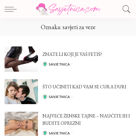
Oznaka:
savjeti za veze
ZNATE LI KOJI JE VAŠ FETIŠ?
SAVJETNICA
POSTED
BY
ŠTO UČINITI KAD VAM SE CURA DURI
SAVJETNICA
POSTED
BY
NAJVEĆE ŽENSKE TAJNE – NAUČITE IH I
BUDITE OPREZNI
SAVJETNICA
POSTED