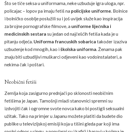
Što se tiče seksa u uniformama, neke uzbuđuje igra uloga, npr.
policajac – lopov pa imaju fetiš na
policijske uniforme
. Bolnice
i bolničko osoblje poslužili su i još uvijek služe kao inspiracija
za brojne pornografske filmove, a
uniforme liječnika i
medicinskih sestara
su jedan od najčešćih fetiša kada je u
pitanju odjeća.
Uniforma francuskih sobarica
također izaziva
uzbuđenje kod mnogih, kao i
školska uniforma
. Ženama pak
znaju biti uzbudljivi muškarci odjeveni kao vodoinstalateri, a
nekima čak i poštari.
Neobični fetiši
Zemlja koja zasigurno prednjači po sklonosti neobičnim
fetišima je Japan. Tamošnji mlađi stanovnici spremni su
izdvojiti čak i ogromne svote novca kako bi postigli seksualni
užitak. Tako na primjer u Japanu možete platiti da budete dio
publike u televizijskoj emisiji koja u tišini gleda par koji ima
spolni odnos u ringu, a popularni su i kafići i barovi u kojima je