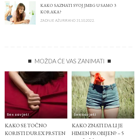
KAKO SAZNATI SVOJ JMBG U SAMO 3
KORAKA?
ZADNJE AŽURIRANO 31.10.2022.
MOŽDA ĆE VAS ZANIMATI
Sex savjeti
Sex savjeti
KAKO SE TOČNO
KAKO ZNATI DA LI JE
KORISTI DUREX PRSTEN
HIMEN PROBIJEN? – 5