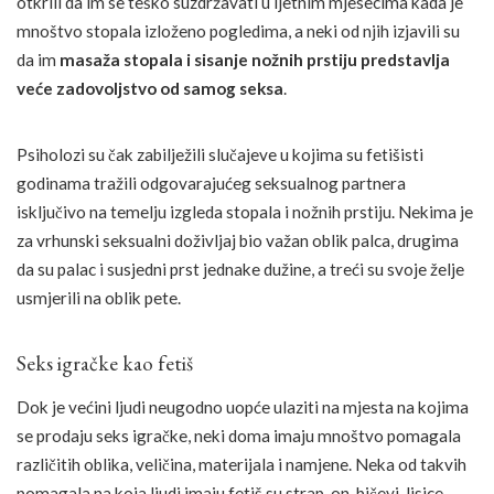
otkrili da im se teško suzdržavati u ljetnim mjesecima kada je
mnoštvo stopala izloženo pogledima, a neki od njih izjavili su
da im
masaža stopala i sisanje nožnih prstiju predstavlja
veće zadovoljstvo od samog seksa
.
Psiholozi su čak zabilježili slučajeve u kojima su fetišisti
godinama tražili odgovarajućeg seksualnog partnera
isključivo na temelju izgleda stopala i nožnih prstiju. Nekima je
za vrhunski seksualni doživljaj bio važan oblik palca, drugima
da su palac i susjedni prst jednake dužine, a treći su svoje želje
usmjerili na oblik pete.
Seks igračke kao fetiš
Dok je većini ljudi neugodno uopće ulaziti na mjesta na kojima
se prodaju seks igračke, neki doma imaju mnoštvo pomagala
različitih oblika, veličina, materijala i namjene. Neka od takvih
pomagala na koja ljudi imaju fetiš su strap-on, bičevi, lisice,