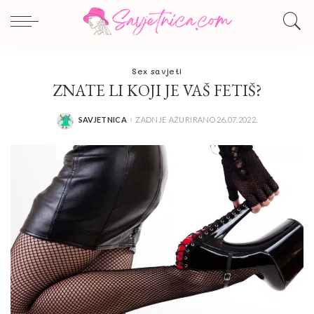
Sex savjeti
ZNATE LI KOJI JE VAŠ FETIŠ?
SAVJETNICA
ZADNJE AŽURIRANO 26.07.2022.
POSTED
BY