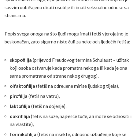
sasvim uobičajeno dirati osoblje ili imati seksualne odnose sa
strancima.
Popis svega onoga na što ljudi mogu imati fetiš vjerojatno je
beskonačan, zato sigurno niste čuli za neke od sljedećih fetiša:
skopofilija
(prijevod Freudovog termina Schulaust – užitak
koji osoba ostvaruje kada promatra nekoga ili kada je ona
sama promatrana od strane nekog drugog),
olfaktofilija
(fetiš na određene mirise ljudskog tijela),
pirofilija
(fetiš na vatru),
laktofilija
(fetiš na dojenje),
dakrifilija
(fetiš na suze, najčešće tuđe, ali može se odnositi i
na vlastite),
formikofilija
(fetiš na insekte, odnosno uzbuđenje koje se