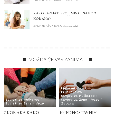
KAKO SAZNATI SVOJ JMBG U SAMO 3
KORAKA?
ZADNJE AŽURIRANO 31.10.2022.
MOŽDA ĆE VAS ZANIMATI
Ljubavni savjeti
Prijateljstvo
Savjeti za muškarce
Savjeti za muškarce
Savjeti za žene
Veze
Savjeti za žene
Veze
Zabava
7 KORAKA KAKO
10 JEDNOSTAVNIH