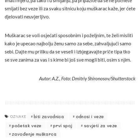
imati mjeru, pa tako i u smijanju, pa pripazite da se ne počnete
smijati bez veze ili za svaku sitnicu koju muškarac kaže, jer ćete
djelovati neuvjerljivo.
Muškarac se voli osjećati sposobnim i poželjnim, te želi misliti
kako je upecao najbolju ženu samo za sebe, zahvaljujući samo
sebi. Dajte mu priliku da se veseli i izbjegavajte priče tipa tko
se sve zanima za vas i s kime bi još sve mogli biti, osim s njim.
Autor: A.Z., Foto: Dmitriy Shironosov/Shutterstock
biti zavodnica
odnosi i veze
OZNAKE
početak veze
prvi spoj
savjeti za veze
zavođenje muškarca