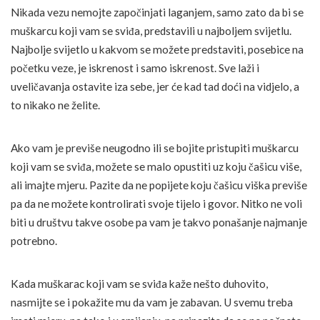
Nikada vezu nemojte započinjati laganjem, samo zato da bi se
muškarcu koji vam se sviđa, predstavili u najboljem svijetlu.
Najbolje svijetlo u kakvom se možete predstaviti, posebice na
početku veze, je iskrenost i samo iskrenost. Sve laži i
uveličavanja ostavite iza sebe, jer će kad tad doći na vidjelo, a
to nikako ne želite.
Ako vam je previše neugodno ili se bojite pristupiti muškarcu
koji vam se sviđa, možete se malo opustiti uz koju čašicu više,
ali imajte mjeru. Pazite da ne popijete koju čašicu viška previše
pa da ne možete kontrolirati svoje tijelo i govor. Nitko ne voli
biti u društvu takve osobe pa vam je takvo ponašanje najmanje
potrebno.
Kada muškarac koji vam se sviđa kaže nešto duhovito,
nasmijte se i pokažite mu da vam je zabavan. U svemu treba