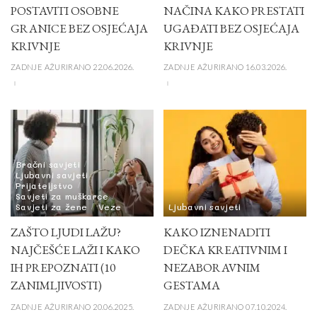
POSTAVITI OSOBNE
NAČINA KAKO PRESTATI
GRANICE BEZ OSJEĆAJA
UGAĐATI BEZ OSJEĆAJA
KRIVNJE
KRIVNJE
ZADNJE AŽURIRANO 22.06.2026.
ZADNJE AŽURIRANO 16.03.2026.
Bračni savjeti
Ljubavni savjeti
Prijateljstvo
Savjeti za muškarce
Savjeti za žene
Veze
Ljubavni savjeti
ZAŠTO LJUDI LAŽU?
KAKO IZNENADITI
NAJČEŠĆE LAŽI I KAKO
DEČKA KREATIVNIM I
IH PREPOZNATI (10
NEZABORAVNIM
ZANIMLJIVOSTI)
GESTAMA
ZADNJE AŽURIRANO 20.06.2025.
ZADNJE AŽURIRANO 07.10.2024.