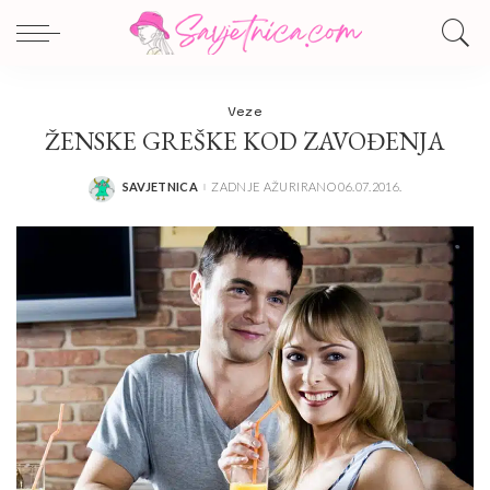
Veze
ŽENSKE GREŠKE KOD ZAVOĐENJA
SAVJETNICA
ZADNJE AŽURIRANO 06.07.2016.
POSTED
BY