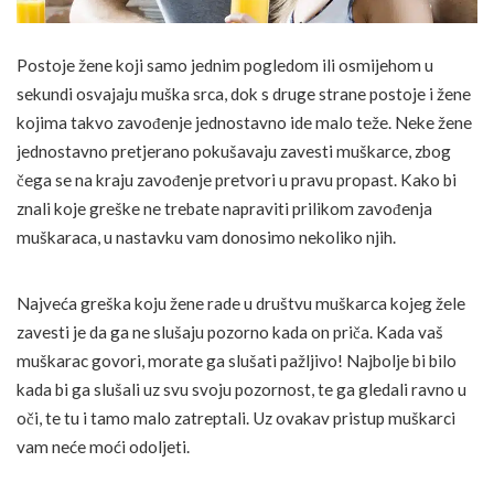
Postoje žene koji samo jednim pogledom ili osmijehom u
sekundi osvajaju muška srca, dok s druge strane postoje i žene
kojima takvo zavođenje jednostavno ide malo teže. Neke žene
jednostavno pretjerano pokušavaju zavesti muškarce, zbog
čega se na kraju zavođenje pretvori u pravu propast. Kako bi
znali koje greške ne trebate napraviti prilikom zavođenja
muškaraca, u nastavku vam donosimo nekoliko njih.
Najveća greška koju žene rade u društvu muškarca kojeg žele
zavesti je da ga ne slušaju pozorno kada on priča. Kada vaš
muškarac govori, morate ga slušati pažljivo! Najbolje bi bilo
kada bi ga slušali uz svu svoju pozornost, te ga gledali ravno u
oči, te tu i tamo malo zatreptali. Uz ovakav pristup muškarci
vam neće moći odoljeti.