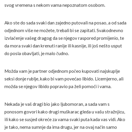
svog vremena s nekom vama nepoznatom osobom.
Ako ste do sada svaki dan zajedno putovali na posao, a od sada
odjednom više ne možete, trebali bi se zapitati. Svakodnevno
izvlačenje vašeg dragog da se njegov raspored promijenio, te
da mora svaki dan krenuti ranije ili kasnije, ili još nešto usput
do posla obavljati, je malo čudno.
Možda vam je partner odjednom počeo kupovati najskuplje
seksi donje rublje, kako bi vam povećao libido. Licemjerno, ali
možda se njegov libido popravio pa želi pomoći i vama.
Nekada je vaš dragi bio jako ljubomoran, a sada vam s
ponosom govori kako drugi muškarac gleda u vašu stražnjicu,
ili kako se susjed okreće za vama svaki puta kada vas vidi. Ako
je tako, nema sumnje da ima drugu, jer na ovaj način samo