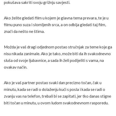
pokušava sakriti svoju grižnju savjesti.
Ako želite gledati film u kojem je glavna tema prevara, te je u
filmu puno suza i slomljenih srca, a on odbija gledati taj film,
znači da nešto ne štima.
Možda je vaš dragi odjednom postao stručnjak za teme koje ga
nisu nikada zanimale. Ako je tako, može biti da ih svakodnevno
sluša od svoje ljubavnice, a sada ih želi podijeliti s vama, na
ovakav način.
Ako je vaš partner postao svaki dan precizno točan, čak u
minutu, kada se radi o dolaženju kući s posla i kada se radi o
zvanju vas na telefon, trebali bi se zapitati, jer tko danas stigne
biti točan u minutu, u ovom ludom svakodnevnom rasporedu.