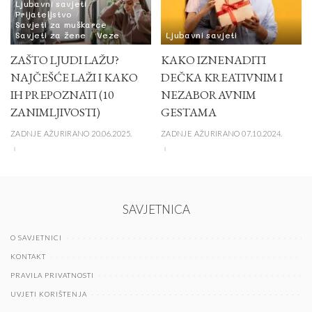
Ljubavni savjeti
Prijateljstvo
Savjeti za muškarce
Savjeti za žene
Veze
Ljubavni savjeti
ZAŠTO LJUDI LAŽU?
KAKO IZNENADITI
NAJČEŠĆE LAŽI I KAKO
DEČKA KREATIVNIM I
IH PREPOZNATI (10
NEZABORAVNIM
ZANIMLJIVOSTI)
GESTAMA
ZADNJE AŽURIRANO 20.06.2025.
ZADNJE AŽURIRANO 07.10.2024.
SAVJETNICA
O SAVJETNICI
KONTAKT
PRAVILA PRIVATNOSTI
UVJETI KORIŠTENJA