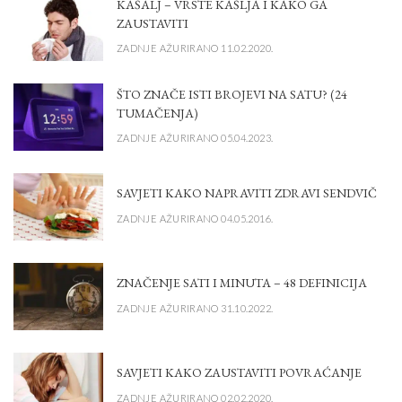
KAŠALJ – VRSTE KAŠLJA I KAKO GA
ZAUSTAVITI
ZADNJE AŽURIRANO 11.02.2020.
ŠTO ZNAČE ISTI BROJEVI NA SATU? (24
TUMAČENJA)
ZADNJE AŽURIRANO 05.04.2023.
SAVJETI KAKO NAPRAVITI ZDRAVI SENDVIČ
ZADNJE AŽURIRANO 04.05.2016.
ZNAČENJE SATI I MINUTA – 48 DEFINICIJA
ZADNJE AŽURIRANO 31.10.2022.
SAVJETI KAKO ZAUSTAVITI POVRAĆANJE
ZADNJE AŽURIRANO 02.02.2020.