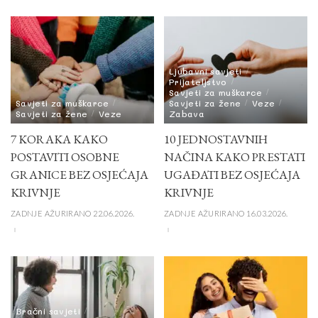
Ljubavni savjeti
Prijateljstvo
Savjeti za muškarce
Savjeti za muškarce
Savjeti za žene
Veze
Savjeti za žene
Veze
Zabava
7 KORAKA KAKO
10 JEDNOSTAVNIH
POSTAVITI OSOBNE
NAČINA KAKO PRESTATI
GRANICE BEZ OSJEĆAJA
UGAĐATI BEZ OSJEĆAJA
KRIVNJE
KRIVNJE
ZADNJE AŽURIRANO 22.06.2026.
ZADNJE AŽURIRANO 16.03.2026.
Bračni savjeti