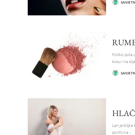
SAVJET
POSTED
BY
RUME
Koliko puta 
kosu i na sli
SAVJET
POSTED
BY
HLAČ
Lan je biljka
pozitivna
...