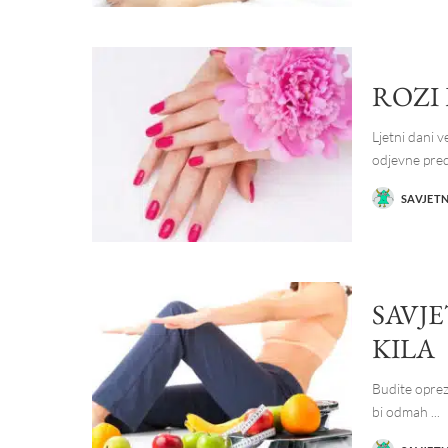
ROZI
Ljetni dani 
odjevne pre
SAVJET
POSTED
BY
SAVJ
KILA
Budite oprez
bi odmah
...