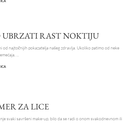
NICA
 UBRZATI RAST NOKTIJU
ni od najtočnijih pokazatelja našeg zdravlja. Ukoliko patimo od neke
oremećaja,
...
NICA
MER ZA LICE
inje svaki savršeni make-up, bilo da se radi o onom svakodnevnom ili