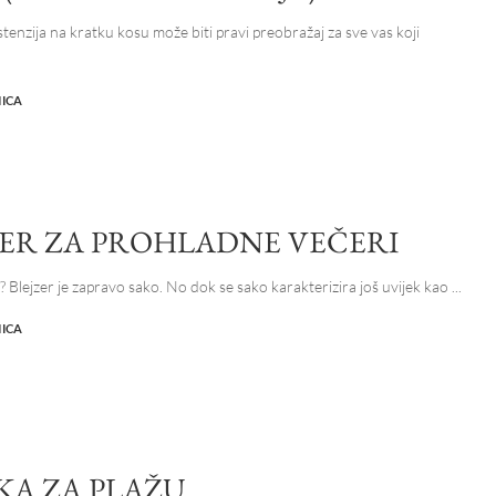
tenzija na kratku kosu može biti pravi preobražaj za sve vas koji
NICA
ZER ZA PROHLADNE VEČERI
r? Blejzer je zapravo sako. No dok se sako karakterizira još uvijek kao
...
NICA
KA ZA PLAŽU