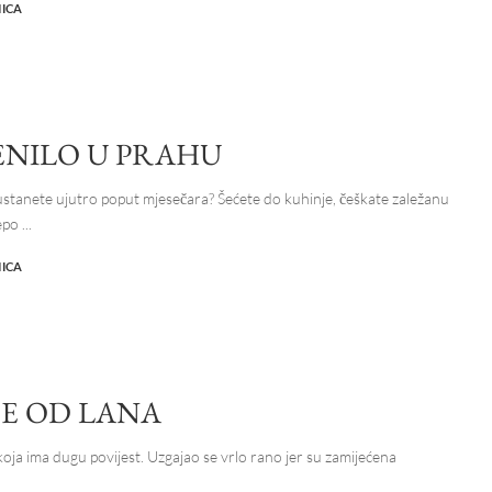
NICA
NILO U PRAHU
ustanete ujutro poput mjesečara? Šećete do kuhinje, češkate zaležanu
jepo
...
NICA
E OD LANA
 koja ima dugu povijest. Uzgajao se vrlo rano jer su zamijećena