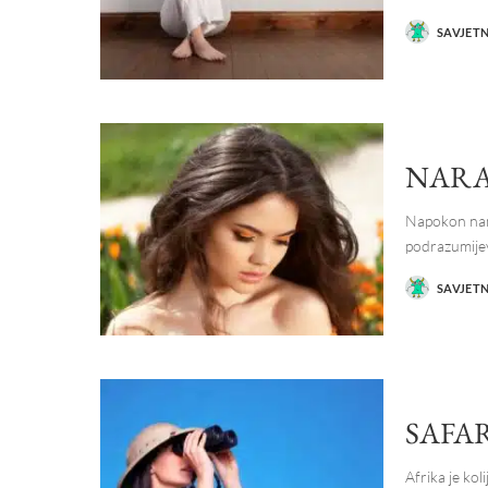
SAVJET
POSTED
BY
NARA
Napokon nam 
podrazumije
SAVJET
POSTED
BY
SAFAR
Afrika je kol