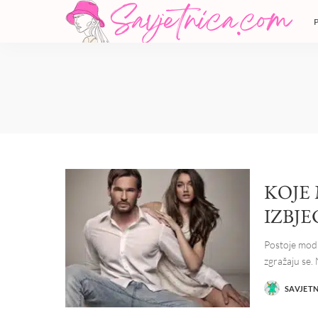
KOJE
IZBJE
Postoje modn
zgražaju se.
SAVJET
POSTED
BY