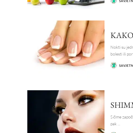
SAVJET
POSTED
BY
KAKO
Nokti su jed
bolesti ili p
SAVJET
POSTED
BY
SHIM
S čime započ
pak
...