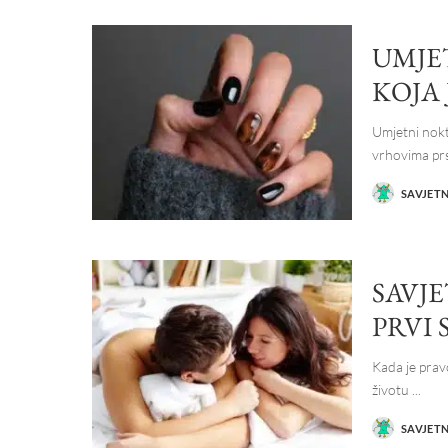
UMJET
KOJA 
Umjetni nokt
vrhovima prs
SAVJET
POSTED
BY
SAVJE
PRVI 
Kada je pravo
životu
...
SAVJET
POSTED
BY