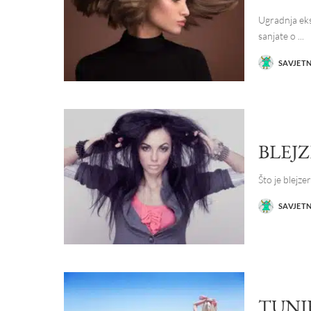
Ugradnja eks
sanjate o
...
SAVJET
POSTED
BY
BLEJ
Što je blejze
SAVJET
POSTED
BY
TUNI