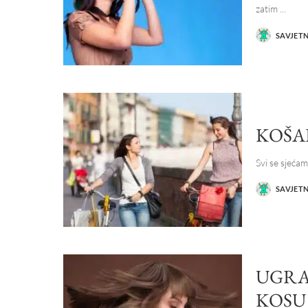
zatim
...
SAVJET
POSTED
BY
KOŠA
Svi se sjeća
SAVJET
POSTED
BY
UGRA
KOSU 