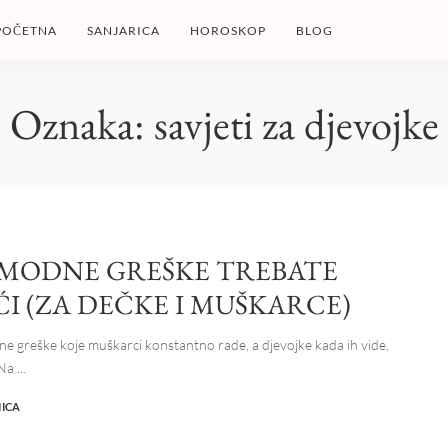
POČETNA
SANJARICA
HOROSKOP
BLOG
Oznaka:
savjeti za djevojke
 MODNE GREŠKE TREBATE
ĆI (ZA DEČKE I MUŠKARCE)
e greške koje muškarci konstantno rade, a djevojke kada ih vide,
 Na
...
NICA