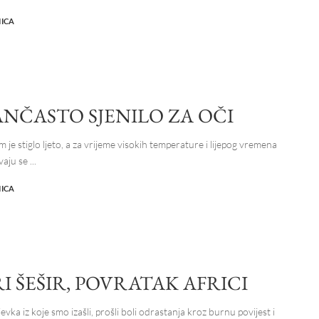
NICA
NČASTO SJENILO ZA OČI
je stiglo ljeto, a za vrijeme visokih temperature i lijepog vremena
vaju se
...
NICA
I ŠEŠIR, POVRATAK AFRICI
ijevka iz koje smo izašli, prošli boli odrastanja kroz burnu povijest i