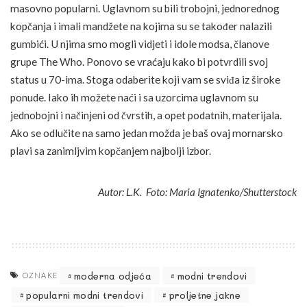
masovno popularni. Uglavnom su bili trobojni, jednorednog
kopčanja i imali mandžete na kojima su se također nalazili
gumbići. U njima smo mogli vidjeti i idole modsa, članove
grupe The Who. Ponovo se vraćaju kako bi potvrdili svoj
status u 70-ima. Stoga odaberite koji vam se sviđa iz široke
ponude. Iako ih možete naći i sa uzorcima uglavnom su
jednobojni i načinjeni od čvrstih, a opet podatnih, materijala.
Ako se odlučite na samo jedan možda je baš ovaj mornarsko
plavi sa zanimljvim kopčanjem najbolji izbor.
Autor: L.K. Foto: Maria Ignatenko/Shutterstock
moderna odjeća
modni trendovi
OZNAKE
popularni modni trendovi
proljetne jakne