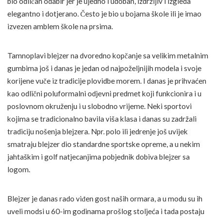
bio odličan odabir jer je ujedno i udoban, izdržljiv i izgleda
elegantno i dotjerano. Često je bio u bojama škole ili je imao
izvezen amblem škole na prsima.
Tamnoplavi blejzer na dvoredno kopčanje sa velikim metalnim
gumbima još i danas je jedan od najpoželjnijih modela i svoje
korijene vuče iz tradicije plovidbe morem. I danas je prihvaćen
kao odlični poluformalni odjevni predmet koji funkcionira i u
poslovnom okruženju i u slobodno vrijeme. Neki sportovi
kojima se tradicionalno bavila viša klasa i danas su zadržali
tradiciju nošenja blejzera. Npr. polo ili jedrenje još uvijek
smatraju blejzer dio standardne sportske opreme, a u nekim
jahtaškim i golf natjecanjima pobjednik dobiva blejzer sa
logom.
Blejzer je danas rado viđen gost naših ormara, a u modu su ih
uveli modsi u 60-im godinama prošlog stoljeća i tada postaju