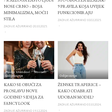
NOSE CRNO – BOJA
9 PRAVILA KOJA UVIJEK
MINIMALIZMA, MOĆI I
FUNKCIONIRAJU
STILA
ZADNJE AŽURIRANO 10.02.2025.
ZADNJE AŽURIRANO 20.10.2025.
Modni trendovi
Novosti
Odijevanje
Odijevanje
KAKO SE OBUĆI ZA
ŽENSKE TRAPERICE –
PROSLAVU NOVE
KAKO ODABRATI
GODINE? 5 IDEJA ZA
UDOBAN MODEL?
FANCY LOOK
ZADNJE AŽURIRANO 03.10.2024.
ZADNJE AŽURIRANO 19.12.2024.