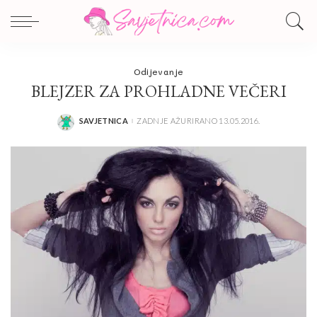
Odijevanje
BLEJZER ZA PROHLADNE VEČERI
SAVJETNICA
ZADNJE AŽURIRANO 13.05.2016.
POSTED
BY