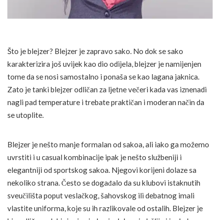
Što je blejzer? Blejzer je zapravo sako. No dok se sako
karakterizira još uvijek kao dio odijela, blejzer je namijenjen
tome da se nosi samostalno i ponaša se kao lagana jaknica.
Zato je tanki blejzer odličan za ljetne večeri kada vas iznenadi
nagli pad temperature i trebate praktičan i moderan način da
se utoplite.
Blejzer je nešto manje formalan od sakoa, ali iako ga možemo
uvrstiti i u casual kombinacije ipak je nešto službeniji i
elegantniji od sportskog sakoa. Njegovi korijeni dolaze sa
nekoliko strana. Često se događalo da su klubovi istaknutih
sveučilišta poput veslačkog, šahovskog ili debatnog imali
vlastite uniforma, koje su ih razlikovale od ostalih. Blejzer je