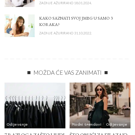
ZADNJE AŽURIRANO 18.01.2024.
KAKO SAZNATI SVOJ JMBG U SAMO 3
KORAKA?
ZADNJE AŽURIRANO 31.10.2022.
MOŽDA ĆE VAS ZANIMATI
Odijevanje
Modni trendovi
Odijevanje
7 RAZLOGA ZAŠTO LJUDI
ŠTO OBUĆI ZA IZLAZAK?