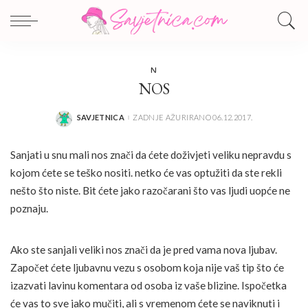
N
NOS
SAVJETNICA
ZADNJE AŽURIRANO 06.12.2017.
POSTED
BY
Sanjati u snu mali nos znači da ćete doživjeti veliku nepravdu s
kojom ćete se teško nositi. netko će vas optužiti da ste rekli
nešto što niste. Bit ćete jako razočarani što vas ljudi uopće ne
poznaju.
Ako ste sanjali veliki nos znači da je pred vama nova ljubav.
Započet ćete ljubavnu vezu s osobom koja nije vaš tip što će
izazvati lavinu komentara od osoba iz vaše blizine. Ispočetka
će vas to sve jako mučiti, ali s vremenom ćete se naviknuti i