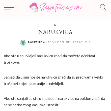
N
NARUKVICA
SAVJETNICA
ZADNJE AŽURIRANO 19.01.2018.
POSTED
BY
Ako ste u snu vidjeli narukvicu znači da možete očekivati
troškove.
Sanjati da u snu nosite narukvicu znači da su pred vama veliki
troškovi koje niste ranije predvidjeli.
Ako ste sanjali da ste u snu dobili narukvicu na poklon znači da
će se netko zbog vas jako istrošiti.