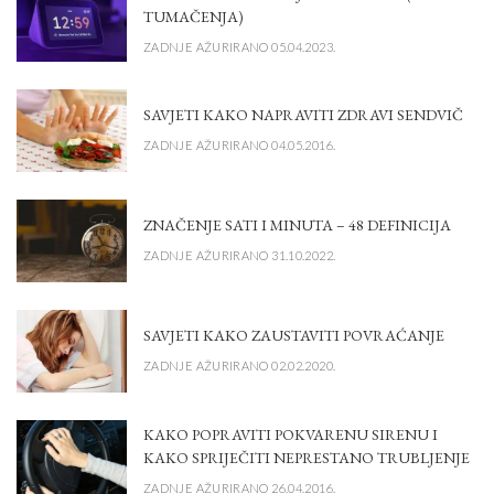
TUMAČENJA)
ZADNJE AŽURIRANO 05.04.2023.
SAVJETI KAKO NAPRAVITI ZDRAVI SENDVIČ
ZADNJE AŽURIRANO 04.05.2016.
ZNAČENJE SATI I MINUTA – 48 DEFINICIJA
ZADNJE AŽURIRANO 31.10.2022.
SAVJETI KAKO ZAUSTAVITI POVRAĆANJE
ZADNJE AŽURIRANO 02.02.2020.
KAKO POPRAVITI POKVARENU SIRENU I
KAKO SPRIJEČITI NEPRESTANO TRUBLJENJE
ZADNJE AŽURIRANO 26.04.2016.