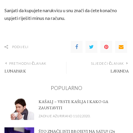
Sanjati da kupujete narukvicu u snu znači da ćete konačno
uspjeti riješiti minus na računu.
PODIJELI
PRETHODNI ČLANAK
SLJEDEĆI ČLANAK
LUNAPARK
LAVANDA
POPULARNO
KAŠALJ – VRSTE KAŠLJA I KAKO GA
ZAUSTAVITI
ZADNJE AŽURIRANO 11.02.2020.
ŠTO ZNAČE ISTI BROJEVI NA SATU? (24