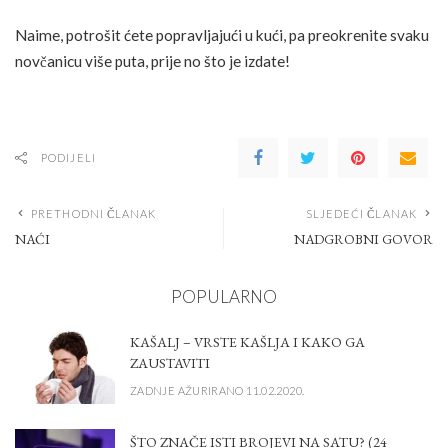
Naime, potrošit ćete popravljajući u kući, pa preokrenite svaku
novčanicu više puta, prije no što je izdate!
PODIJELI
PRETHODNI ČLANAK
SLJEDEĆI ČLANAK
NAĆI
NADGROBNI GOVOR
POPULARNO
KAŠALJ – VRSTE KAŠLJA I KAKO GA
ZAUSTAVITI
ZADNJE AŽURIRANO 11.02.2020.
ŠTO ZNAČE ISTI BROJEVI NA SATU? (24