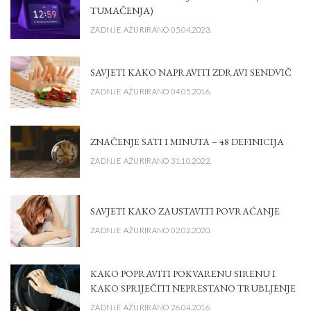
TUMAČENJA)
ZADNJE AŽURIRANO 05.04.2023.
SAVJETI KAKO NAPRAVITI ZDRAVI SENDVIČ
ZADNJE AŽURIRANO 04.05.2016.
ZNAČENJE SATI I MINUTA – 48 DEFINICIJA
ZADNJE AŽURIRANO 31.10.2022.
SAVJETI KAKO ZAUSTAVITI POVRAĆANJE
ZADNJE AŽURIRANO 02.02.2020.
KAKO POPRAVITI POKVARENU SIRENU I
KAKO SPRIJEČITI NEPRESTANO TRUBLJENJE
ZADNJE AŽURIRANO 26.04.2016.