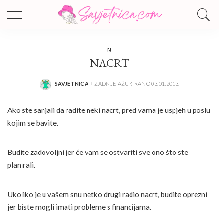
N
NACRT
SAVJETNICA
ZADNJE AŽURIRANO 03.01.2013.
POSTED
BY
Ako ste sanjali da radite neki nacrt, pred vama je uspjeh u poslu
kojim se bavite.
Budite zadovoljni jer će vam se ostvariti sve ono što ste
planirali.
Ukoliko je u vašem snu netko drugi radio nacrt, budite oprezni
jer biste mogli imati probleme s financijama.