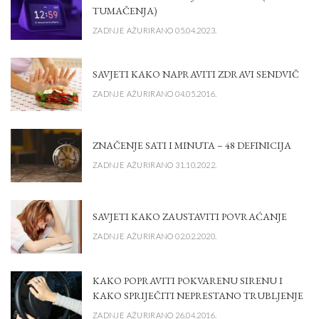
TUMAČENJA)
ZADNJE AŽURIRANO 05.04.2023.
SAVJETI KAKO NAPRAVITI ZDRAVI SENDVIČ
ZADNJE AŽURIRANO 04.05.2016.
ZNAČENJE SATI I MINUTA – 48 DEFINICIJA
ZADNJE AŽURIRANO 31.10.2022.
SAVJETI KAKO ZAUSTAVITI POVRAĆANJE
ZADNJE AŽURIRANO 02.02.2020.
KAKO POPRAVITI POKVARENU SIRENU I
KAKO SPRIJEČITI NEPRESTANO TRUBLJENJE
ZADNJE AŽURIRANO 26.04.2016.