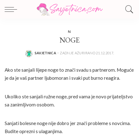
N
NOGE
SAVJETNICA
ZADNJE AŽURIRANO 21.12.2017.
POSTED
BY
Ako ste sanjali lijepe noge to znači svađu s partnerom. Moguće
je da je vaš partner ljubomoran i svaki put burno reagira.
Ukoliko ste sanjali ružne noge, pred vama je novo prijateljstvo
sa zanimljivom osobom.
Sanjati bolesne noge nije dobro jer znači probleme s novcima.
Budite oprezni s ulaganjima.