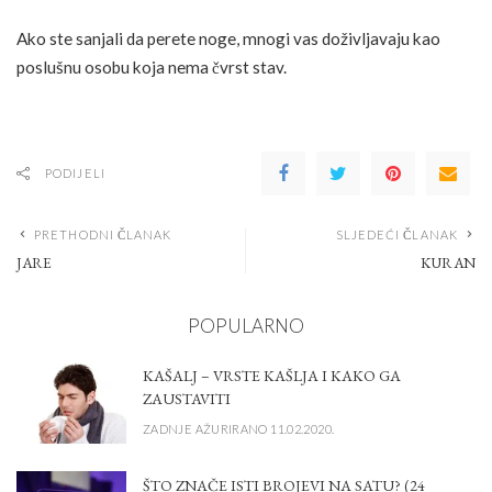
Ako ste sanjali da perete noge, mnogi vas doživljavaju kao
poslušnu osobu koja nema čvrst stav.
PODIJELI
PRETHODNI ČLANAK
SLJEDEĆI ČLANAK
JARE
KURAN
POPULARNO
KAŠALJ – VRSTE KAŠLJA I KAKO GA
ZAUSTAVITI
ZADNJE AŽURIRANO 11.02.2020.
ŠTO ZNAČE ISTI BROJEVI NA SATU? (24