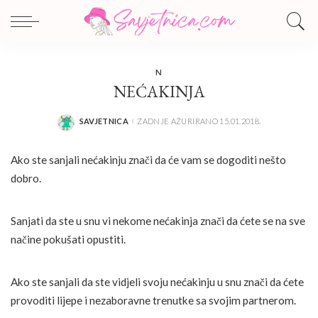
N
NEĆAKINJA
SAVJETNICA
ZADNJE AŽURIRANO 15.01.2018.
POSTED
BY
Ako ste sanjali nećakinju znači da će vam se dogoditi nešto
dobro.
Sanjati da ste u snu vi nekome nećakinja znači da ćete se na sve
načine pokušati opustiti.
Ako ste sanjali da ste vidjeli svoju nećakinju u snu znači da ćete
provoditi lijepe i nezaboravne trenutke sa svojim partnerom.