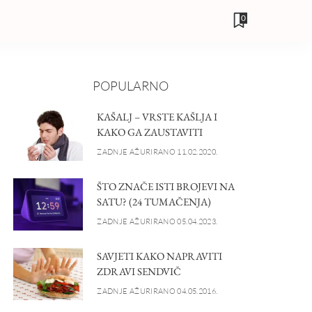
0
POPULARNO
KAŠALJ – VRSTE KAŠLJA I
KAKO GA ZAUSTAVITI
ZADNJE AŽURIRANO 11.02.2020.
ŠTO ZNAČE ISTI BROJEVI NA
SATU? (24 TUMAČENJA)
ZADNJE AŽURIRANO 05.04.2023.
SAVJETI KAKO NAPRAVITI
ZDRAVI SENDVIČ
ZADNJE AŽURIRANO 04.05.2016.