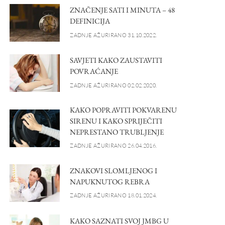
ZNAČENJE SATI I MINUTA – 48
DEFINICIJA
ZADNJE AŽURIRANO 31.10.2022.
SAVJETI KAKO ZAUSTAVITI
POVRAĆANJE
ZADNJE AŽURIRANO 02.02.2020.
KAKO POPRAVITI POKVARENU
SIRENU I KAKO SPRIJEČITI
NEPRESTANO TRUBLJENJE
ZADNJE AŽURIRANO 26.04.2016.
ZNAKOVI SLOMLJENOG I
NAPUKNUTOG REBRA
ZADNJE AŽURIRANO 18.01.2024.
KAKO SAZNATI SVOJ JMBG U