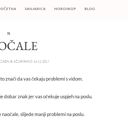
POČETNA
SANJARICA
HOROSKOP
BLOG
N
OČALE
ZADNJE AŽURIRANO 14.11.2017.
e to znači da vas čekaju problemi s vidom.
je dobar znak jer vas očekuje uspjeh na poslu.
e naočale, slijede manji problemi na poslu.