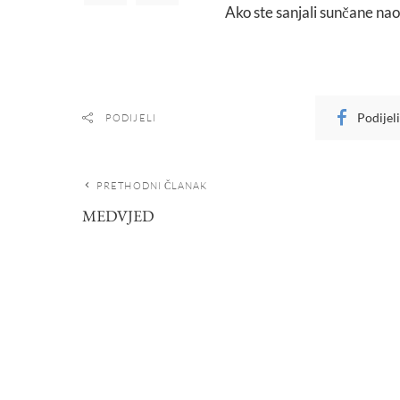
Ako ste sanjali sunčane nao
Podijel
PODIJELI
PRETHODNI ČLANAK
MEDVJED