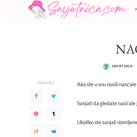
NA
SAVJETNICA
POSTED
BY
PODIJELI
Ako ste u snu nosili naočal
Sanjati da gledate naočale 
Ukoliko ste sanjali slomljen