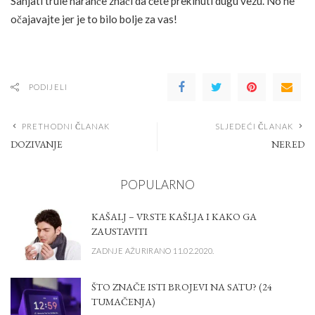
Sanjati trule naranče znači da ćete prekinuti dugu vezu. No ne
očajavajte jer je to bilo bolje za vas!
PODIJELI
PRETHODNI ČLANAK
SLJEDEĆI ČLANAK
DOZIVANJE
NERED
POPULARNO
KAŠALJ – VRSTE KAŠLJA I KAKO GA
ZAUSTAVITI
ZADNJE AŽURIRANO 11.02.2020.
ŠTO ZNAČE ISTI BROJEVI NA SATU? (24
TUMAČENJA)