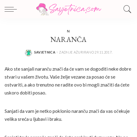
N
NARANČA
SAVJETNICA
ZADNJE AŽURIRANO 29.11.2017.
POSTED
BY
Ako ste sanjali naranču znači da će vam se dogoditi neke dobre
stvari u vašem životu. Vaše želje vezane za posao će se
ostvariti, a ako trenutno ne radite ovo bi mogli značiti da ćete
uskoro dobiti posao.
Sanjati da vam je netko poklonio naranču znači da vas očekuje
velika sreća u ljubavi i braku.