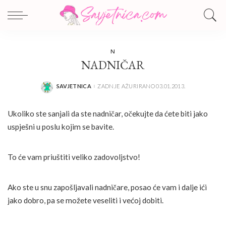
N
NADNIČAR
SAVJETNICA
ZADNJE AŽURIRANO 03.01.2013.
POSTED
BY
Ukoliko ste sanjali da ste nadničar, očekujte da ćete biti jako
uspješni u poslu kojim se bavite.
To će vam priuštiti veliko zadovoljstvo!
Ako ste u snu zapošljavali nadničare, posao će vam i dalje ići
jako dobro, pa se možete veseliti i većoj dobiti.